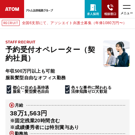
メニュー
全国6支部にて、アソシエイト弁護士募集（年俸1080万円〜）
RECRUIT
24時間365日全国対応
無料相談窓口はこちら
STAFF RECRUIT
予約受付オペレーター（契
電話・LINE・メールで相談予約受付中
約社員）
年収500万円以上も可能
ホーム
服装髪型自由なオフィス勤務
都心に住める高待遇
色々な事件に関われる
取扱分野
服装・髪型髪色自由
法律知識ゼロ大歓迎
月給
解決実績
38万1,563円
※固定残業20時間含む
※成績優秀者には特別賞与あり
アクセス
勤務地