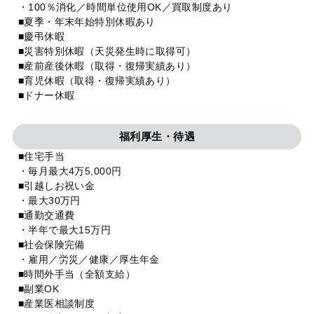
・100％消化／時間単位使用OK／買取制度あり
■夏季・年末年始特別休暇あり
■慶弔休暇
■災害特別休暇（天災発生時に取得可）
■産前産後休暇（取得・復帰実績あり）
■育児休暇（取得・復帰実績あり）
■ドナー休暇
福利厚生・待遇
■住宅手当
・毎月最大4万5,000円
■引越しお祝い金
・最大30万円
■通勤交通費
・半年で最大15万円
■社会保険完備
・雇用／労災／健康／厚生年金
■時間外手当（全額支給）
■副業OK
■産業医相談制度