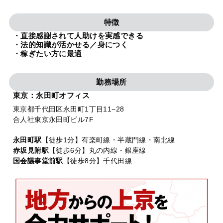
法人グループ
特徴
・直接感謝されて人助けを実感できる
プライバシーポリシー
利用規約
内部通報
お役立ち
・法的知識が活かせる／身につく
・稼ぎたい方に最適
TikTok受賞
定義集
動画集
勤務場所
東京：永田町オフィス
東京都千代田区永田町1丁目11−28
合人社東京永田町ビル7F
永田町駅
【徒歩1分】有楽町線・半蔵門線・南北線
赤坂見附駅
【徒歩6分】丸の内線・銀座線
国会議事堂前駅
【徒歩8分】千代田線