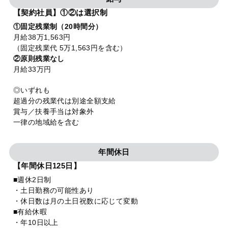
【契約社員】①②は選択制
①固定残業制（20時間分）
月給38万1,563円
（固定残業代 5万1,563円を含む）
②原則残業なし
月給33万円
◎いずれも
超過分の残業代は別途全額支給
賞与／扶養手当は対象外
一律の地域給を含む
年間休日
【年間休日125日】
■週休2日制
・土日勤務の可能性あり
・休日数は月の土日祝数に応じて変動
■有給休暇
・年10日以上