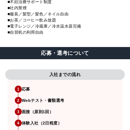
■不妊治療サポート制度
■社内禁煙
■服装／髪型／髪色／ネイル自由
■お茶／コーヒー飲み放題
■電子レンジ／冷蔵庫／冷水温水器完備
■自習机の利用自由
応募・選考について
入社までの流れ
応募
1
Webテスト・書類選考
2
面接（原則1回）
3
体験入社（2日程度）
4