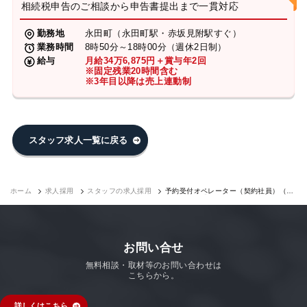
相続税申告のご相談から申告書提出まで一貫対応
勤務地
永田町（永田町駅・赤坂見附駅すぐ）
業務時間
8時50分～18時00分（週休2日制）
給与
月給34万6,875円＋賞与年2回
※固定残業20時間含む
※3年目以降は売上連動制
スタッフ求人一覧に戻る
ホーム
求人採用
スタッフの求人採用
予約受付オペレーター（契約社員）（永
田町7F）｜求人採用
お問い合せ
無料相談・取材等のお問い合わせは
こちらから。
詳しくはこちら