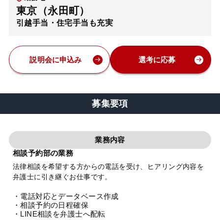
東京（永田町）
弁護士・税理士
引越手当・住宅手当も充実
費用
説明会に申込み
選考に応募
グループ案内
募集要項
求人採用
業務内容
お知らせ
相談予約部の業務
法律相談を希望する方からの電話を受け、ヒアリング内容を
特設サイト
弁護士に引き継ぐお仕事です。
・電話対応とデータベース作成
相談先情報サイト
・相談予約の日程確保
・LINE相談を弁護士へ配転