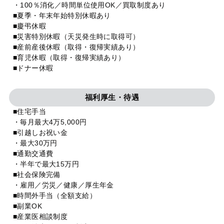
・100％消化／時間単位使用OK／買取制度あり
■夏季・年末年始特別休暇あり
■慶弔休暇
■災害特別休暇（天災発生時に取得可）
■産前産後休暇（取得・復帰実績あり）
■育児休暇（取得・復帰実績あり）
■ドナー休暇
福利厚生・待遇
■住宅手当
・毎月最大4万5,000円
■引越しお祝い金
・最大30万円
■通勤交通費
・半年で最大15万円
■社会保険完備
・雇用／労災／健康／厚生年金
■時間外手当（全額支給）
■副業OK
■産業医相談制度