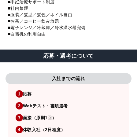
■不妊治療サポート制度
■社内禁煙
■服装／髪型／髪色／ネイル自由
■お茶／コーヒー飲み放題
■電子レンジ／冷蔵庫／冷水温水器完備
■自習机の利用自由
応募・選考について
入社までの流れ
応募
1
Webテスト・書類選考
2
面接（原則1回）
3
体験入社（2日程度）
4