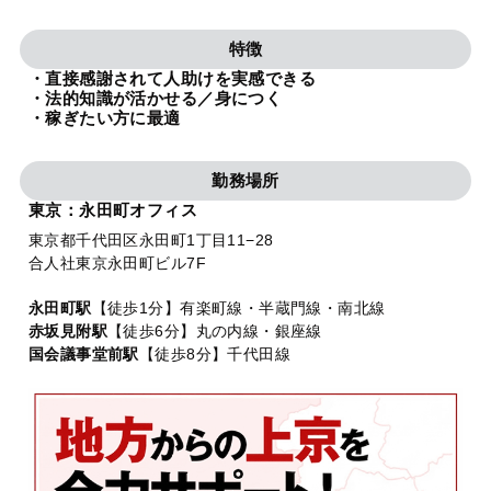
法人グループ
特徴
・直接感謝されて人助けを実感できる
プライバシーポリシー
利用規約
内部通報
お役立ち
・法的知識が活かせる／身につく
・稼ぎたい方に最適
TikTok受賞
定義集
動画集
勤務場所
東京：永田町オフィス
東京都千代田区永田町1丁目11−28
合人社東京永田町ビル7F
永田町駅
【徒歩1分】有楽町線・半蔵門線・南北線
赤坂見附駅
【徒歩6分】丸の内線・銀座線
国会議事堂前駅
【徒歩8分】千代田線