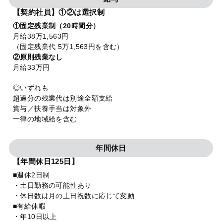
【契約社員】①②は選択制
①固定残業制（20時間分）
月給38万1,563円
（固定残業代 5万1,563円を含む）
②原則残業なし
月給33万円
◎いずれも
超過分の残業代は別途全額支給
賞与／扶養手当は対象外
一律の地域給を含む
年間休日
【年間休日125日】
■週休2日制
・土日勤務の可能性あり
・休日数は月の土日祝数に応じて変動
■有給休暇
・年10日以上