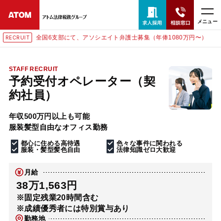
メニュー
全国6支部にて、アソシエイト弁護士募集（年俸1080万円〜）
RECRUIT
24時間365日全国対応
無料相談窓口はこちら
STAFF RECRUIT
予約受付オペレーター（契
電話・LINE・メールで相談予約受付中
約社員）
年収500万円以上も可能
ホーム
服装髪型自由なオフィス勤務
都心に住める高待遇
色々な事件に関われる
取扱分野
服装・髪型髪色自由
法律知識ゼロ大歓迎
月給
解決実績
38万1,563円
※固定残業20時間含む
※成績優秀者には特別賞与あり
アクセス
勤務地