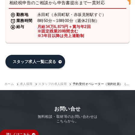
相続税申告のご相談から申告書提出まで一貫対応
勤務地
永田町（永田町駅・赤坂見附駅すぐ）
業務時間
8時50分～18時00分（週休2日制）
給与
月給34万6,875円＋賞与年2回
※固定残業20時間含む
※3年目以降は売上連動制
スタッフ求人一覧に戻る
ホーム
求人採用
スタッフの求人採用
予約受付オペレーター（契約社員）（永
田町7F）｜求人採用
お問い合せ
無料相談・取材等のお問い合わせは
こちらから。
詳しくはこちら