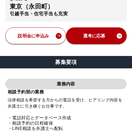
東京（永田町）
弁護士・税理士
引越手当・住宅手当も充実
費用
説明会に申込み
選考に応募
グループ案内
募集要項
求人採用
業務内容
お知らせ
相談予約部の業務
法律相談を希望する方からの電話を受け、ヒアリング内容を
特設サイト
弁護士に引き継ぐお仕事です。
・電話対応とデータベース作成
相談先情報サイト
・相談予約の日程確保
・LINE相談を弁護士へ配転