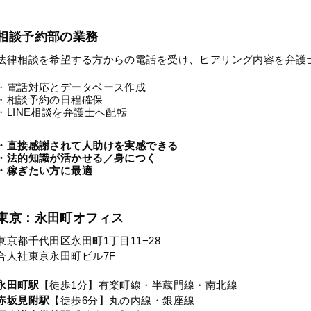
相談予約部の業務
法律相談を希望する方からの電話を受け、ヒアリング内容を弁護
・電話対応とデータベース作成
・相談予約の日程確保
・LINE相談を弁護士へ配転
・直接感謝されて人助けを実感できる
・法的知識が活かせる／身につく
・稼ぎたい方に最適
東京：永田町オフィス
東京都千代田区永田町1丁目11−28
合人社東京永田町ビル7F
永田町駅
【徒歩1分】有楽町線・半蔵門線・南北線
赤坂見附駅
【徒歩6分】丸の内線・銀座線