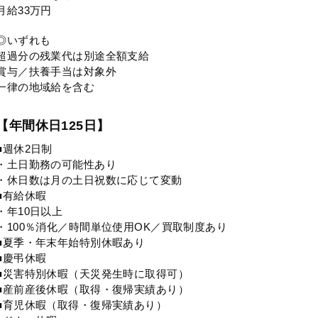
月給33万円
◎いずれも
超過分の残業代は別途全額支給
賞与／扶養手当は対象外
一律の地域給を含む
【年間休日125日】
■週休2日制
・土日勤務の可能性あり
・休日数は月の土日祝数に応じて変動
■有給休暇
・年10日以上
・100％消化／時間単位使用OK／買取制度あり
■夏季・年末年始特別休暇あり
■慶弔休暇
■災害特別休暇（天災発生時に取得可）
■産前産後休暇（取得・復帰実績あり）
■育児休暇（取得・復帰実績あり）