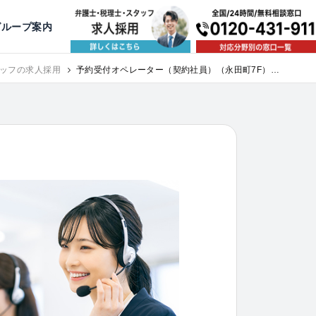
出版・寄稿
名古屋
京都
公益活動
大阪
神戸
福岡
グループ案内
相談予約スタッフ募集（月給38万以上）
ッフの求人採用
予約受付オペレーター（契約社員）（永田町7F）｜
求人採用