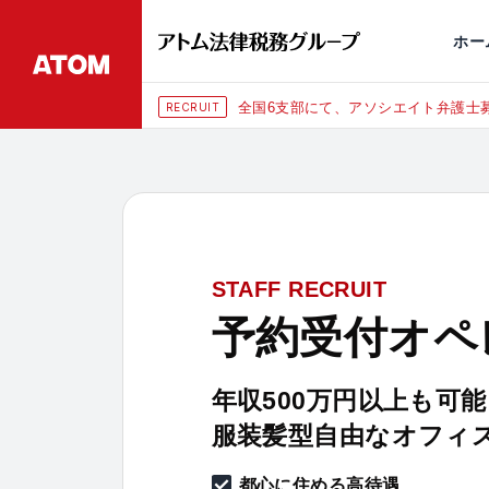
永田町
仙台
埼玉大宮
刑事事件
千葉
交通事故
市
ホー
全国6支部にて、アソシエイト弁護士募
RECRUIT
STAFF RECRUIT
予約受付オペ
年収500万円以上も可能
服装髪型自由なオフィ
都心に住める高待遇