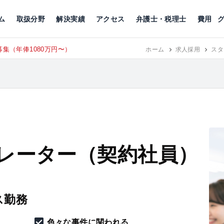
川
相続税
企業理念
丸の内
刑事事件
刑事事件
女性トラブル
代表挨拶
新宿
交通事故
交通事故
北千住
グループ概要
一般民事
相続税
相続税
横浜
出演・監修
離婚
沿革・組織
静岡
ム
取扱分野
解決実績
アクセス
弁護士・税理士
費用
集（年俸1080万円〜）
東京にて、
ホーム
RECRUIT
求人採用
スタ
レーター（契約社員）
ス勤務
色々な事件に関われる