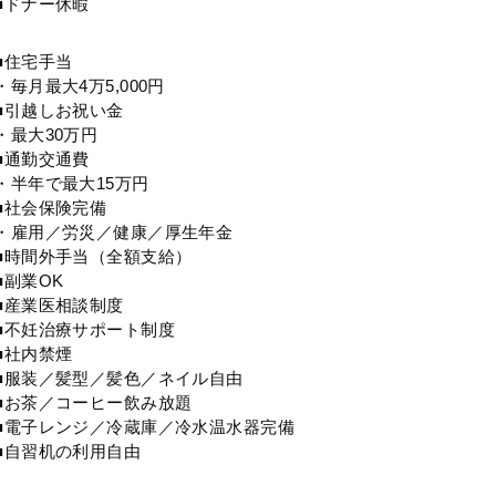
■ドナー休暇
■住宅手当
・毎月最大4万5,000円
■引越しお祝い金
・最大30万円
■通勤交通費
・半年で最大15万円
■社会保険完備
・雇用／労災／健康／厚生年金
■時間外手当（全額支給）
■副業OK
■産業医相談制度
■不妊治療サポート制度
■社内禁煙
■服装／髪型／髪色／ネイル自由
■お茶／コーヒー飲み放題
■電子レンジ／冷蔵庫／冷水温水器完備
■自習机の利用自由