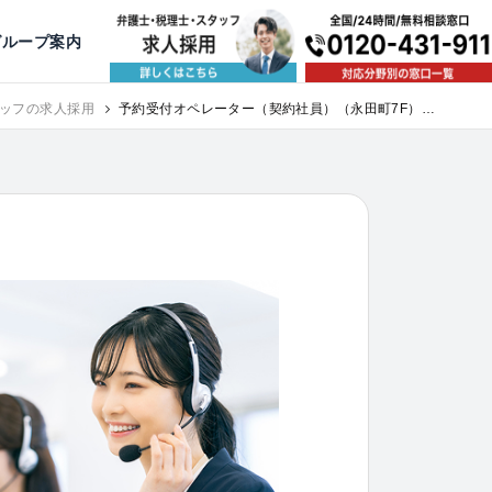
出版・寄稿
名古屋
京都
公益活動
大阪
神戸
福岡
グループ案内
相談予約スタッフ募集（月給38万以上）
ッフの求人採用
予約受付オペレーター（契約社員）（永田町7F）｜
求人採用