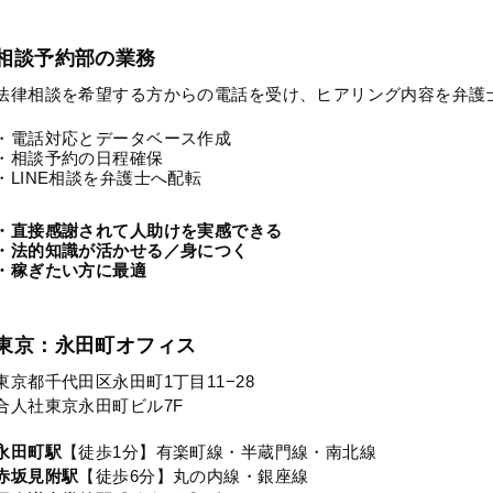
相談予約部の業務
法律相談を希望する方からの電話を受け、ヒアリング内容を弁護
・電話対応とデータベース作成
・相談予約の日程確保
・LINE相談を弁護士へ配転
・直接感謝されて人助けを実感できる
・法的知識が活かせる／身につく
・稼ぎたい方に最適
東京：永田町オフィス
東京都千代田区永田町1丁目11−28
合人社東京永田町ビル7F
永田町駅
【徒歩1分】有楽町線・半蔵門線・南北線
赤坂見附駅
【徒歩6分】丸の内線・銀座線