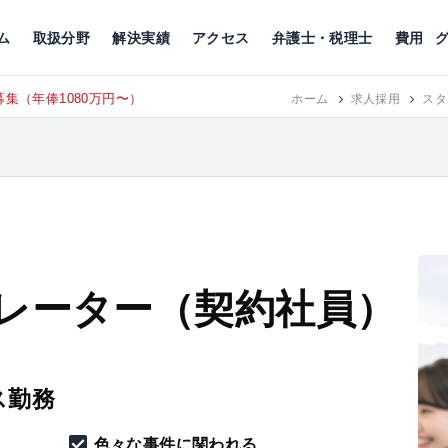
川
相続税
企業理念
丸の内
刑事事件
刑事事件
女性トラブル
代表挨拶
新宿
交通事故
交通事故
北千住
グループ概要
一般民事
相続税
相続税
横浜
出演・監修
離婚
沿革・組織
静岡
ム
取扱分野
解決実績
アクセス
弁護士・税理士
費用
集（年俸1080万円〜）
東京にて、
ホーム
RECRUIT
求人採用
スタ
レーター（契約社員）
ス勤務
色々な事件に関われる