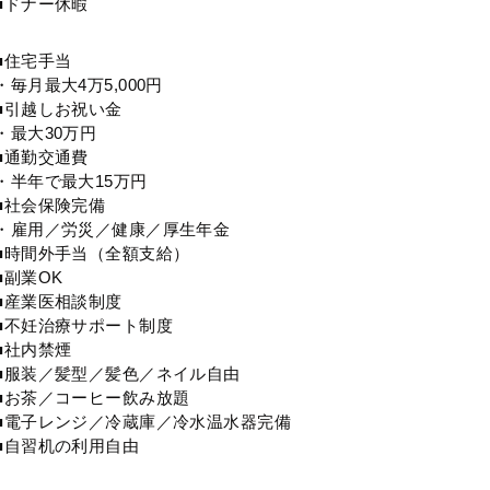
■ドナー休暇
■住宅手当
・毎月最大4万5,000円
■引越しお祝い金
・最大30万円
■通勤交通費
・半年で最大15万円
■社会保険完備
・雇用／労災／健康／厚生年金
■時間外手当（全額支給）
■副業OK
■産業医相談制度
■不妊治療サポート制度
■社内禁煙
■服装／髪型／髪色／ネイル自由
■お茶／コーヒー飲み放題
■電子レンジ／冷蔵庫／冷水温水器完備
■自習机の利用自由