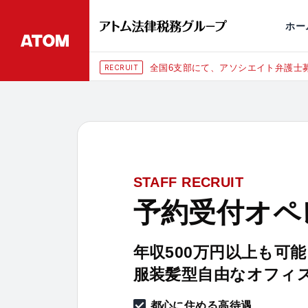
永田町
仙台
埼玉大宮
刑事事件
千葉
交通事故
市
ホー
全国6支部にて、アソシエイト弁護士募
RECRUIT
STAFF RECRUIT
予約受付オペ
年収500万円以上も可能
服装髪型自由なオフィ
都心に住める高待遇