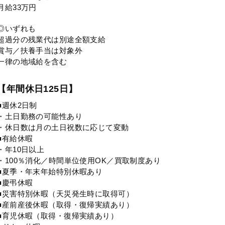
月給33万円
◎いずれも
超過分の残業代は別途全額支給
賞与／扶養手当は対象外
一律の地域給を含む
【年間休日125日】
■週休2日制
・土日勤務の可能性あり
・休日数は月の土日祝数に応じて変動
■有給休暇
・年10日以上
・100％消化／時間単位使用OK／買取制度あり
■夏季・年末年始特別休暇あり
■慶弔休暇
■災害特別休暇（天災発生時に取得可）
■産前産後休暇（取得・復帰実績あり）
■育児休暇（取得・復帰実績あり）