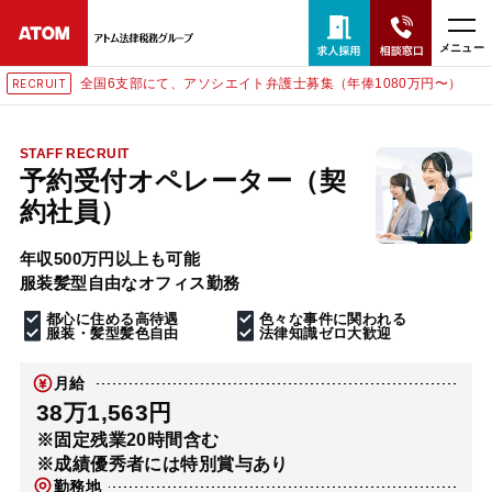
メニュー
部にて、アソシエイト弁護士募集（年俸1080万円〜）
東京にて
RECRUIT
24時間365日全国対応
無料相談窓口はこちら
STAFF RECRUIT
予約受付オペレーター（契
電話・LINE・メールで相談予約受付中
約社員）
年収500万円以上も可能
ホーム
服装髪型自由なオフィス勤務
都心に住める高待遇
色々な事件に関われる
取扱分野
服装・髪型髪色自由
法律知識ゼロ大歓迎
月給
解決実績
38万1,563円
※固定残業20時間含む
※成績優秀者には特別賞与あり
アクセス
勤務地