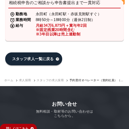
相続税申告のご相談から申告書提出まで一貫対応
勤務地
永田町（永田町駅・赤坂見附駅すぐ）
業務時間
8時50分～18時00分（週休2日制）
給与
月給34万6,875円＋賞与年2回
※固定残業20時間含む
※3年目以降は売上連動制
スタッフ求人一覧に戻る
ホーム
求人採用
スタッフの求人採用
予約受付オペレーター（契約社員）（永
田町7F）｜求人採用
お問い合せ
無料相談・取材等のお問い合わせは
こちらから。
詳しくはこちら