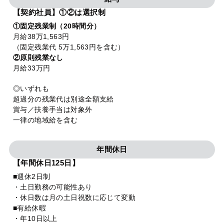
【契約社員】①②は選択制
①固定残業制（20時間分）
月給38万1,563円
（固定残業代 5万1,563円を含む）
②原則残業なし
月給33万円
◎いずれも
超過分の残業代は別途全額支給
賞与／扶養手当は対象外
一律の地域給を含む
年間休日
【年間休日125日】
■週休2日制
・土日勤務の可能性あり
・休日数は月の土日祝数に応じて変動
■有給休暇
・年10日以上