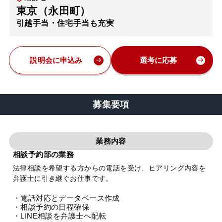
東京（永田町）
弁護士・税理士
引越手当・住宅手当も充実
費用
説明会に申込み
選考に応募
グループ案内
募集要項
求人採用
業務内容
お知らせ
相談予約部の業務
法律相談を希望する方からの電話を受け、ヒアリング内容を
特設サイト
弁護士に引き継ぐお仕事です。
・電話対応とデータベース作成
相談先情報サイト
・相談予約の日程確保
・LINE相談を弁護士へ配転