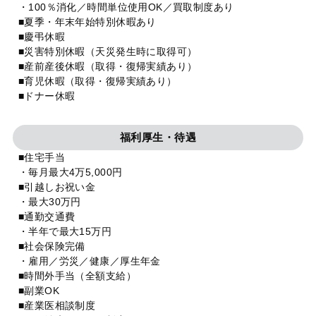
・100％消化／時間単位使用OK／買取制度あり
■夏季・年末年始特別休暇あり
■慶弔休暇
■災害特別休暇（天災発生時に取得可）
■産前産後休暇（取得・復帰実績あり）
■育児休暇（取得・復帰実績あり）
■ドナー休暇
福利厚生・待遇
■住宅手当
・毎月最大4万5,000円
■引越しお祝い金
・最大30万円
■通勤交通費
・半年で最大15万円
■社会保険完備
・雇用／労災／健康／厚生年金
■時間外手当（全額支給）
■副業OK
■産業医相談制度