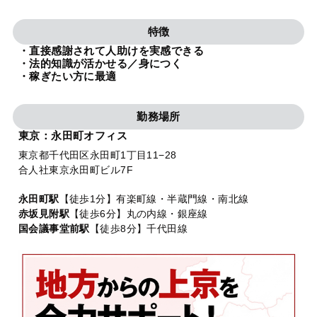
法人グループ
特徴
・直接感謝されて人助けを実感できる
プライバシーポリシー
利用規約
内部通報
お役立ち
・法的知識が活かせる／身につく
・稼ぎたい方に最適
TikTok受賞
定義集
動画集
勤務場所
東京：永田町オフィス
東京都千代田区永田町1丁目11−28
合人社東京永田町ビル7F
永田町駅
【徒歩1分】有楽町線・半蔵門線・南北線
赤坂見附駅
【徒歩6分】丸の内線・銀座線
国会議事堂前駅
【徒歩8分】千代田線