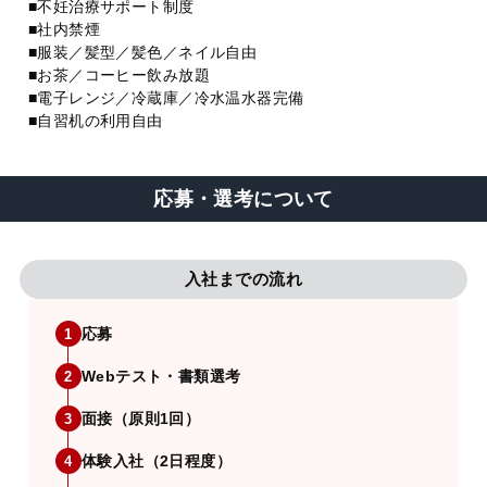
■不妊治療サポート制度
■社内禁煙
■服装／髪型／髪色／ネイル自由
■お茶／コーヒー飲み放題
■電子レンジ／冷蔵庫／冷水温水器完備
■自習机の利用自由
応募・選考について
入社までの流れ
応募
1
Webテスト・書類選考
2
面接（原則1回）
3
体験入社（2日程度）
4