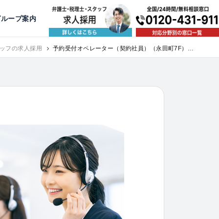
出版・寄稿
名古屋
京都
公益活動
大阪
神戸
福岡
グループ案内
相談予約スタッフ募集（月給38万以上）
ッフの求人採用
予約受付オペレーター（契約社員）（永田町7F）｜
求人採用