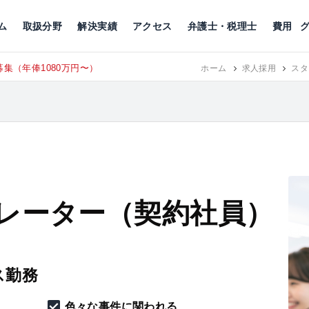
川
相続税
企業理念
丸の内
刑事事件
刑事事件
女性トラブル
代表挨拶
新宿
交通事故
交通事故
北千住
グループ概要
一般民事
相続税
相続税
横浜
出演・監修
離婚
沿革・組織
静岡
ム
取扱分野
解決実績
アクセス
弁護士・税理士
費用
集（年俸1080万円〜）
東京にて、
ホーム
RECRUIT
求人採用
スタ
レーター（契約社員）
ス勤務
色々な事件に関われる