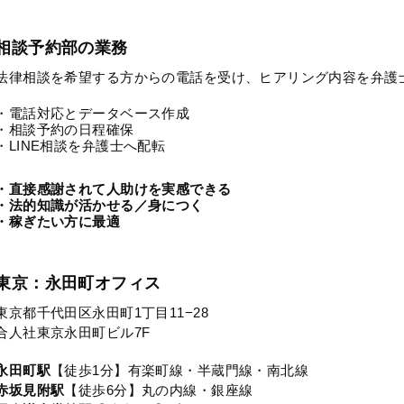
相談予約部の業務
法律相談を希望する方からの電話を受け、ヒアリング内容を弁護
・電話対応とデータベース作成
・相談予約の日程確保
・LINE相談を弁護士へ配転
・直接感謝されて人助けを実感できる
・法的知識が活かせる／身につく
・稼ぎたい方に最適
東京：永田町オフィス
東京都千代田区永田町1丁目11−28
合人社東京永田町ビル7F
永田町駅
【徒歩1分】有楽町線・半蔵門線・南北線
赤坂見附駅
【徒歩6分】丸の内線・銀座線