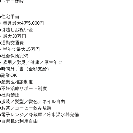
■ドナー休暇
■住宅手当
・毎月最大4万5,000円
■引越しお祝い金
・最大30万円
■通勤交通費
・半年で最大15万円
■社会保険完備
・雇用／労災／健康／厚生年金
■時間外手当（全額支給）
■副業OK
■産業医相談制度
■不妊治療サポート制度
■社内禁煙
■服装／髪型／髪色／ネイル自由
■お茶／コーヒー飲み放題
■電子レンジ／冷蔵庫／冷水温水器完備
■自習机の利用自由