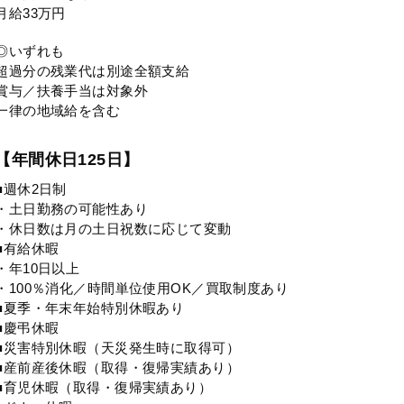
月給33万円
◎いずれも
超過分の残業代は別途全額支給
賞与／扶養手当は対象外
一律の地域給を含む
【年間休日125日】
■週休2日制
・土日勤務の可能性あり
・休日数は月の土日祝数に応じて変動
■有給休暇
・年10日以上
・100％消化／時間単位使用OK／買取制度あり
■夏季・年末年始特別休暇あり
■慶弔休暇
■災害特別休暇（天災発生時に取得可）
■産前産後休暇（取得・復帰実績あり）
■育児休暇（取得・復帰実績あり）