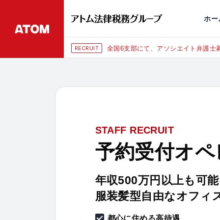
永田町
仙台
埼玉大宮
刑事事件
千葉
交通事故
市
ホー
全国6支部にて、アソシエイト弁護士募
RECRUIT
STAFF RECRUIT
予約受付オペ
年収500万円以上も可能
服装髪型自由なオフィ
都心に住める高待遇