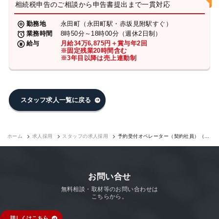
相続税申告のご相談から申告書提出まで一貫対応
勤務地
永田町（永田町駅・赤坂見附駅すぐ）
業務時間
8時50分～18時00分（週休2日制）
給与
月給34万6,875円＋賞与年2回
※固定残業20時間含む
※3年目以降は売上連動制
スタッフ求人一覧に戻る
ホーム
求人採用
スタッフの求人採用
予約受付オペレーター（契約社員）（永
田町7F）｜求人採用
お問い合せ
無料相談・取材等のお問い合わせは
こちらから。
詳しくはこちら