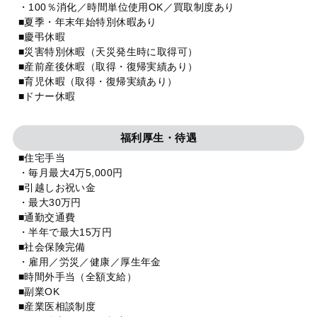
・100％消化／時間単位使用OK／買取制度あり
■夏季・年末年始特別休暇あり
■慶弔休暇
■災害特別休暇（天災発生時に取得可）
■産前産後休暇（取得・復帰実績あり）
■育児休暇（取得・復帰実績あり）
■ドナー休暇
福利厚生・待遇
■住宅手当
・毎月最大4万5,000円
■引越しお祝い金
・最大30万円
■通勤交通費
・半年で最大15万円
■社会保険完備
・雇用／労災／健康／厚生年金
■時間外手当（全額支給）
■副業OK
■産業医相談制度