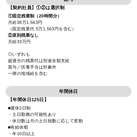
【契約社員】①②は選択制
①固定残業制（20時間分）
月給38万1,563円
（固定残業代 5万1,563円を含む）
②原則残業なし
月給33万円
◎いずれも
超過分の残業代は別途全額支給
賞与／扶養手当は対象外
一律の地域給を含む
年間休日
【年間休日125日】
■週休2日制
・土日勤務の可能性あり
・休日数は月の土日祝数に応じて変動
■有給休暇
・年10日以上