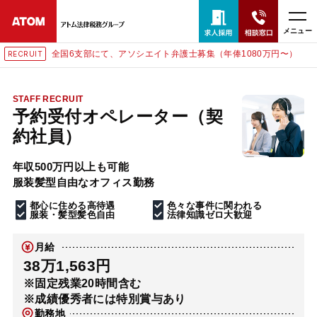
メニュー
全国6支部にて、アソシエイト弁護士募集（年俸1080万円〜）
RECRUIT
24時間365日全国対応
無料相談窓口はこちら
STAFF RECRUIT
予約受付オペレーター（契
電話・LINE・メールで相談予約受付中
約社員）
年収500万円以上も可能
ホーム
服装髪型自由なオフィス勤務
都心に住める高待遇
色々な事件に関われる
取扱分野
服装・髪型髪色自由
法律知識ゼロ大歓迎
月給
解決実績
38万1,563円
※固定残業20時間含む
※成績優秀者には特別賞与あり
アクセス
勤務地