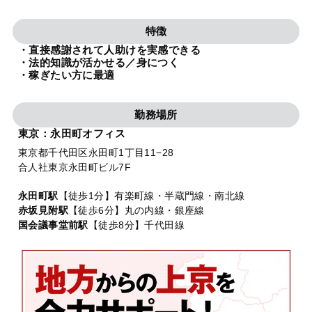
法人グループ
特徴
・直接感謝されて人助けを実感できる
プライバシーポリシー
利用規約
内部通報
お役立ち
・法的知識が活かせる／身につく
・稼ぎたい方に最適
TikTok受賞
定義集
動画集
勤務場所
東京：永田町オフィス
東京都千代田区永田町1丁目11−28
合人社東京永田町ビル7F
永田町駅
【徒歩1分】有楽町線・半蔵門線・南北線
赤坂見附駅
【徒歩6分】丸の内線・銀座線
国会議事堂前駅
【徒歩8分】千代田線