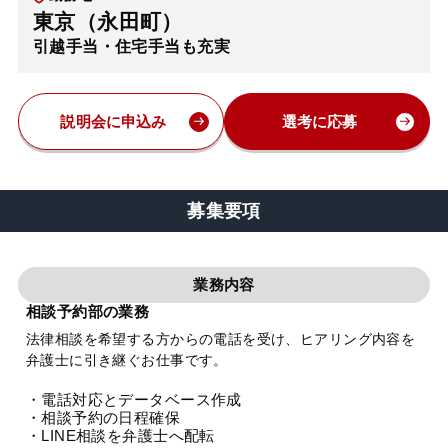
東京（永田町）
弁護士・税理士
引越手当・住宅手当も充実
費用
説明会に申込み
選考に応募
グループ案内
募集要項
求人採用
業務内容
お知らせ
相談予約部の業務
法律相談を希望する方からの電話を受け、ヒアリング内容を
特設サイト
弁護士に引き継ぐお仕事です。
・電話対応とデータベース作成
相談先情報サイト
・相談予約の日程確保
・LINE相談を弁護士へ配転