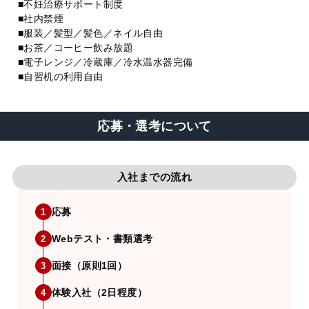
■不妊治療サポート制度
■社内禁煙
■服装／髪型／髪色／ネイル自由
■お茶／コーヒー飲み放題
■電子レンジ／冷蔵庫／冷水温水器完備
■自習机の利用自由
応募・選考について
入社までの流れ
応募
1
Webテスト・書類選考
2
面接（原則1回）
3
体験入社（2日程度）
4