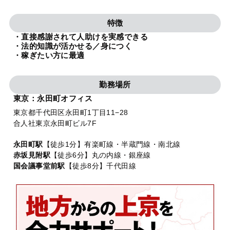
法人グループ
特徴
・直接感謝されて人助けを実感できる
プライバシーポリシー
利用規約
内部通報
お役立ち
・法的知識が活かせる／身につく
・稼ぎたい方に最適
TikTok受賞
定義集
動画集
勤務場所
東京：永田町オフィス
東京都千代田区永田町1丁目11−28
合人社東京永田町ビル7F
永田町駅
【徒歩1分】有楽町線・半蔵門線・南北線
赤坂見附駅
【徒歩6分】丸の内線・銀座線
国会議事堂前駅
【徒歩8分】千代田線