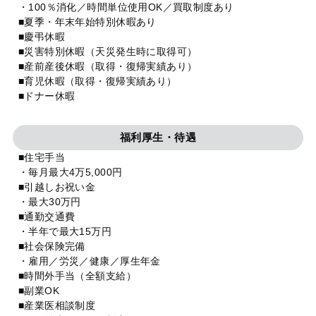
・100％消化／時間単位使用OK／買取制度あり
■夏季・年末年始特別休暇あり
■慶弔休暇
■災害特別休暇（天災発生時に取得可）
■産前産後休暇（取得・復帰実績あり）
■育児休暇（取得・復帰実績あり）
■ドナー休暇
福利厚生・待遇
■住宅手当
・毎月最大4万5,000円
■引越しお祝い金
・最大30万円
■通勤交通費
・半年で最大15万円
■社会保険完備
・雇用／労災／健康／厚生年金
■時間外手当（全額支給）
■副業OK
■産業医相談制度