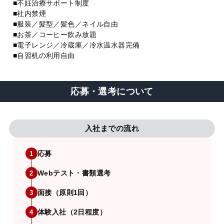
■不妊治療サポート制度
■社内禁煙
■服装／髪型／髪色／ネイル自由
■お茶／コーヒー飲み放題
■電子レンジ／冷蔵庫／冷水温水器完備
■自習机の利用自由
応募・選考について
入社までの流れ
応募
1
Webテスト・書類選考
2
面接（原則1回）
3
体験入社（2日程度）
4