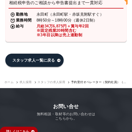
相続税申告のご相談から申告書提出まで一貫対応
勤務地
永田町（永田町駅・赤坂見附駅すぐ）
業務時間
8時50分～18時00分（週休2日制）
給与
月給34万6,875円＋賞与年2回
※固定残業20時間含む
※3年目以降は売上連動制
スタッフ求人一覧に戻る
ホーム
求人採用
スタッフの求人採用
予約受付オペレーター（契約社員）（永
田町7F）｜求人採用
お問い合せ
無料相談・取材等のお問い合わせは
こちらから。
詳しくはこちら