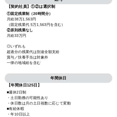
【契約社員】①②は選択制
①固定残業制（20時間分）
月給38万1,563円
（固定残業代 5万1,563円を含む）
②原則残業なし
月給33万円
◎いずれも
超過分の残業代は別途全額支給
賞与／扶養手当は対象外
一律の地域給を含む
年間休日
【年間休日125日】
■週休2日制
・土日勤務の可能性あり
・休日数は月の土日祝数に応じて変動
■有給休暇
・年10日以上