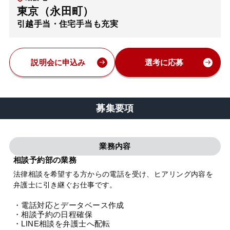
東京（永田町）
弁護士・税理士
引越手当・住宅手当も充実
費用
説明会に申込み
選考に応募
グループ案内
募集要項
求人採用
業務内容
お知らせ
相談予約部の業務
法律相談を希望する方からの電話を受け、ヒアリング内容を
特設サイト
弁護士に引き継ぐお仕事です。
・電話対応とデータベース作成
相談先情報サイト
・相談予約の日程確保
・LINE相談を弁護士へ配転