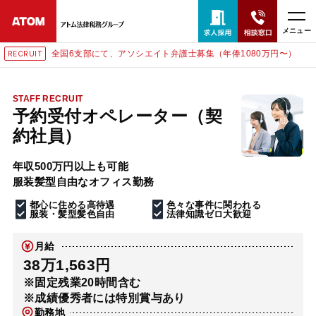
メニュー
全国6支部にて、アソシエイト弁護士募集（年俸1080万円〜）
RECRUIT
24時間365日全国対応
無料相談窓口はこちら
STAFF RECRUIT
予約受付オペレーター（契
電話・LINE・メールで相談予約受付中
約社員）
年収500万円以上も可能
ホーム
服装髪型自由なオフィス勤務
都心に住める高待遇
色々な事件に関われる
取扱分野
服装・髪型髪色自由
法律知識ゼロ大歓迎
月給
解決実績
38万1,563円
※固定残業20時間含む
※成績優秀者には特別賞与あり
アクセス
勤務地