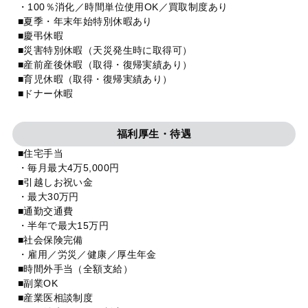
・100％消化／時間単位使用OK／買取制度あり
■夏季・年末年始特別休暇あり
■慶弔休暇
■災害特別休暇（天災発生時に取得可）
■産前産後休暇（取得・復帰実績あり）
■育児休暇（取得・復帰実績あり）
■ドナー休暇
福利厚生・待遇
■住宅手当
・毎月最大4万5,000円
■引越しお祝い金
・最大30万円
■通勤交通費
・半年で最大15万円
■社会保険完備
・雇用／労災／健康／厚生年金
■時間外手当（全額支給）
■副業OK
■産業医相談制度