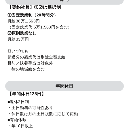
【契約社員】①②は選択制
①固定残業制（20時間分）
月給38万1,563円
（固定残業代 5万1,563円を含む）
②原則残業なし
月給33万円
◎いずれも
超過分の残業代は別途全額支給
賞与／扶養手当は対象外
一律の地域給を含む
年間休日
【年間休日125日】
■週休2日制
・土日勤務の可能性あり
・休日数は月の土日祝数に応じて変動
■有給休暇
・年10日以上