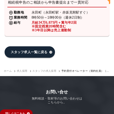
相続税申告のご相談から申告書提出まで一貫対応
勤務地
永田町（永田町駅・赤坂見附駅すぐ）
業務時間
8時50分～18時00分（週休2日制）
給与
月給34万6,875円＋賞与年2回
※固定残業20時間含む
※3年目以降は売上連動制
スタッフ求人一覧に戻る
ホーム
求人採用
スタッフの求人採用
予約受付オペレーター（契約社員）（永
田町7F）｜求人採用
お問い合せ
無料相談・取材等のお問い合わせは
こちらから。
詳しくはこちら