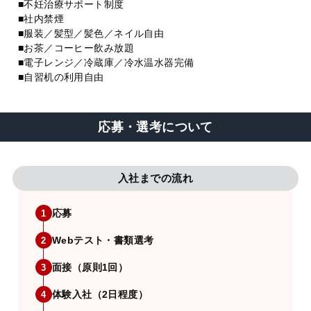
■不妊治療サポート制度
■社内禁煙
■服装／髪型／髪色／ネイル自由
■お茶／コーヒー飲み放題
■電子レンジ／冷蔵庫／冷水温水器完備
■自習机の利用自由
応募・選考について
入社までの流れ
応募
1
Webテスト・書類選考
2
面接（原則1回）
3
体験入社（2日程度）
4