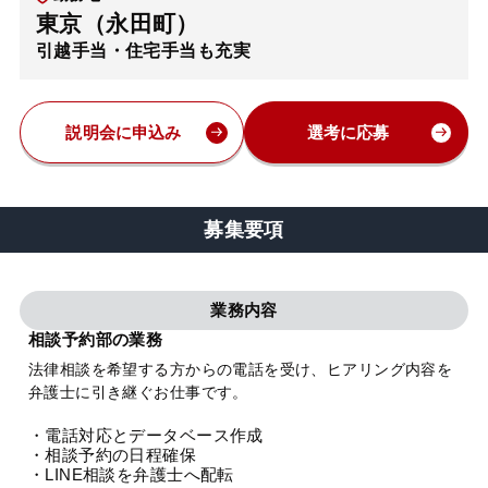
東京（永田町）
弁護士・税理士
引越手当・住宅手当も充実
費用
説明会に申込み
選考に応募
グループ案内
募集要項
求人採用
業務内容
お知らせ
相談予約部の業務
法律相談を希望する方からの電話を受け、ヒアリング内容を
特設サイト
弁護士に引き継ぐお仕事です。
・電話対応とデータベース作成
相談先情報サイト
・相談予約の日程確保
・LINE相談を弁護士へ配転