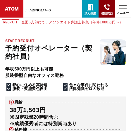
メニュー
全国6支部にて、アソシエイト弁護士募集（年俸1080万円〜）
RECRUIT
24時間365日全国対応
無料相談窓口はこちら
STAFF RECRUIT
予約受付オペレーター（契
電話・LINE・メールで相談予約受付中
約社員）
年収500万円以上も可能
ホーム
服装髪型自由なオフィス勤務
都心に住める高待遇
色々な事件に関われる
取扱分野
服装・髪型髪色自由
法律知識ゼロ大歓迎
月給
解決実績
38万1,563円
※固定残業20時間含む
※成績優秀者には特別賞与あり
アクセス
勤務地