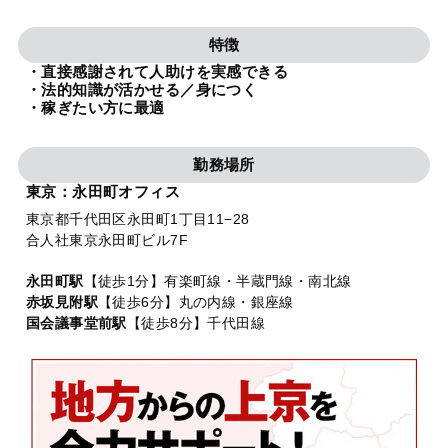
法人グループ
特徴
・直接感謝されて人助けを実感できる
プライバシーポリシー
利用規約
内部通報
お役立ち
・法的知識が活かせる／身につく
・稼ぎたい方に最適
TikTok受賞
定義集
動画集
勤務場所
東京：永田町オフィス
東京都千代田区永田町1丁目11−28
合人社東京永田町ビル7F
永田町駅
【徒歩1分】有楽町線・半蔵門線・南北線
赤坂見附駅
【徒歩6分】丸の内線・銀座線
国会議事堂前駅
【徒歩8分】千代田線