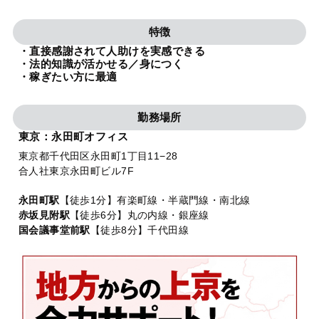
法人グループ
特徴
・直接感謝されて人助けを実感できる
プライバシーポリシー
利用規約
内部通報
お役立ち
・法的知識が活かせる／身につく
・稼ぎたい方に最適
TikTok受賞
定義集
動画集
勤務場所
東京：永田町オフィス
東京都千代田区永田町1丁目11−28
合人社東京永田町ビル7F
永田町駅
【徒歩1分】有楽町線・半蔵門線・南北線
赤坂見附駅
【徒歩6分】丸の内線・銀座線
国会議事堂前駅
【徒歩8分】千代田線