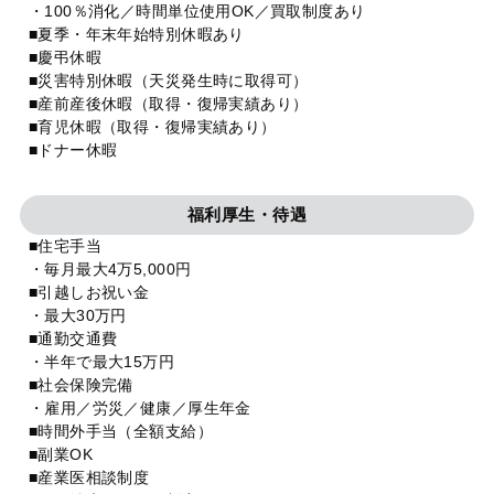
・100％消化／時間単位使用OK／買取制度あり
■夏季・年末年始特別休暇あり
■慶弔休暇
■災害特別休暇（天災発生時に取得可）
■産前産後休暇（取得・復帰実績あり）
■育児休暇（取得・復帰実績あり）
■ドナー休暇
福利厚生・待遇
■住宅手当
・毎月最大4万5,000円
■引越しお祝い金
・最大30万円
■通勤交通費
・半年で最大15万円
■社会保険完備
・雇用／労災／健康／厚生年金
■時間外手当（全額支給）
■副業OK
■産業医相談制度