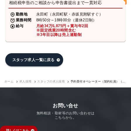
相続税申告のご相談から申告書提出まで一貫対応
勤務地
永田町（永田町駅・赤坂見附駅すぐ）
業務時間
8時50分～18時00分（週休2日制）
給与
月給34万6,875円＋賞与年2回
※固定残業20時間含む
※3年目以降は売上連動制
スタッフ求人一覧に戻る
ホーム
求人採用
スタッフの求人採用
予約受付オペレーター（契約社員）（永
田町7F）｜求人採用
お問い合せ
無料相談・取材等のお問い合わせは
こちらから。
詳しくはこちら