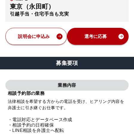
東京（永田町）
弁護士・税理士
引越手当・住宅手当も充実
費用
説明会に申込み
選考に応募
グループ案内
募集要項
求人採用
業務内容
お知らせ
相談予約部の業務
法律相談を希望する方からの電話を受け、ヒアリング内容を
特設サイト
弁護士に引き継ぐお仕事です。
・電話対応とデータベース作成
相談先情報サイト
・相談予約の日程確保
・LINE相談を弁護士へ配転