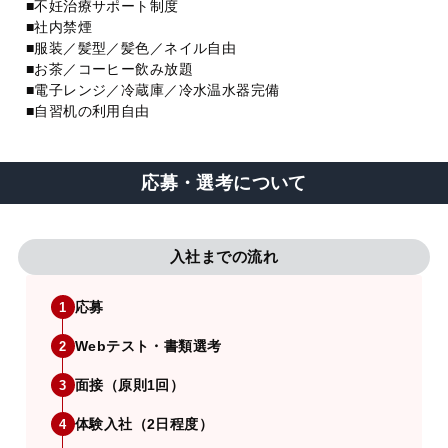
■不妊治療サポート制度
■社内禁煙
■服装／髪型／髪色／ネイル自由
■お茶／コーヒー飲み放題
■電子レンジ／冷蔵庫／冷水温水器完備
■自習机の利用自由
応募・選考について
入社までの流れ
応募
1
Webテスト・書類選考
2
面接（原則1回）
3
体験入社（2日程度）
4