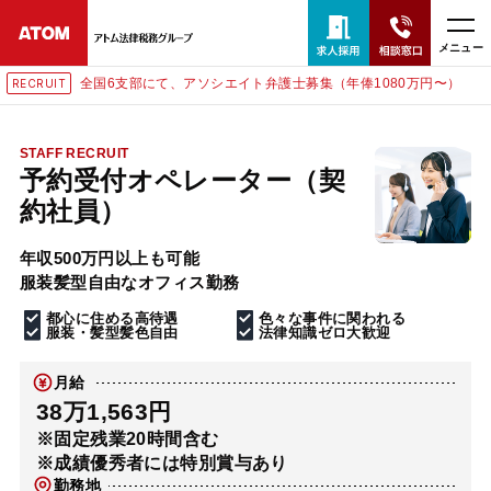
メニュー
全国6支部にて、アソシエイト弁護士募集（年俸1080万円〜）
RECRUIT
24時間365日全国対応
無料相談窓口はこちら
STAFF RECRUIT
予約受付オペレーター（契
電話・LINE・メールで相談予約受付中
約社員）
年収500万円以上も可能
ホーム
服装髪型自由なオフィス勤務
都心に住める高待遇
色々な事件に関われる
取扱分野
服装・髪型髪色自由
法律知識ゼロ大歓迎
月給
解決実績
38万1,563円
※固定残業20時間含む
※成績優秀者には特別賞与あり
アクセス
勤務地