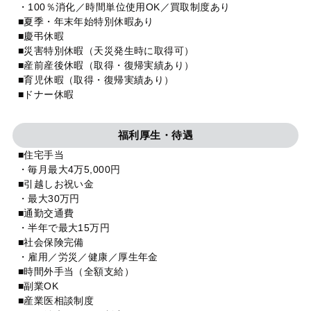
・100％消化／時間単位使用OK／買取制度あり
■夏季・年末年始特別休暇あり
■慶弔休暇
■災害特別休暇（天災発生時に取得可）
■産前産後休暇（取得・復帰実績あり）
■育児休暇（取得・復帰実績あり）
■ドナー休暇
福利厚生・待遇
■住宅手当
・毎月最大4万5,000円
■引越しお祝い金
・最大30万円
■通勤交通費
・半年で最大15万円
■社会保険完備
・雇用／労災／健康／厚生年金
■時間外手当（全額支給）
■副業OK
■産業医相談制度