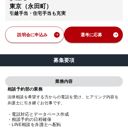
東京（永田町）
弁護士・税理士
引越手当・住宅手当も充実
費用
説明会に申込み
選考に応募
グループ案内
募集要項
求人採用
業務内容
お知らせ
相談予約部の業務
法律相談を希望する方からの電話を受け、ヒアリング内容を
特設サイト
弁護士に引き継ぐお仕事です。
・電話対応とデータベース作成
相談先情報サイト
・相談予約の日程確保
・LINE相談を弁護士へ配転