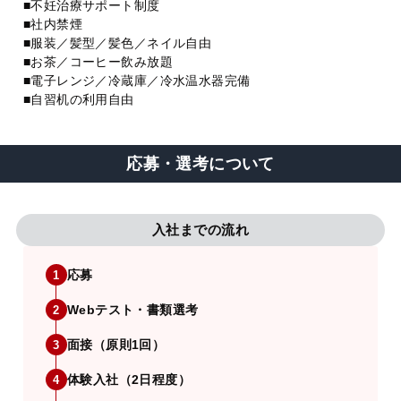
■不妊治療サポート制度
■社内禁煙
■服装／髪型／髪色／ネイル自由
■お茶／コーヒー飲み放題
■電子レンジ／冷蔵庫／冷水温水器完備
■自習机の利用自由
応募・選考について
入社までの流れ
応募
1
Webテスト・書類選考
2
面接（原則1回）
3
体験入社（2日程度）
4