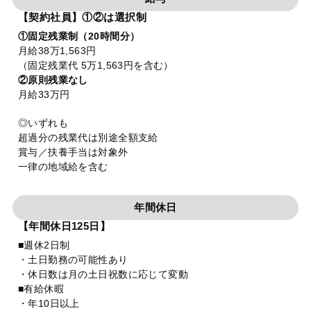
【契約社員】①②は選択制
①固定残業制（20時間分）
月給38万1,563円
（固定残業代 5万1,563円を含む）
②原則残業なし
月給33万円
◎いずれも
超過分の残業代は別途全額支給
賞与／扶養手当は対象外
一律の地域給を含む
年間休日
【年間休日125日】
■週休2日制
・土日勤務の可能性あり
・休日数は月の土日祝数に応じて変動
■有給休暇
・年10日以上