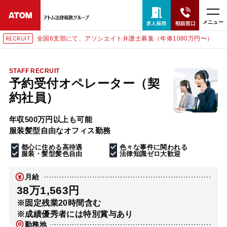
メニュー
全国6支部にて、アソシエイト弁護士募集（年俸1080万円〜）
RECRUIT
24時間365日全国対応
無料相談窓口はこちら
STAFF RECRUIT
予約受付オペレーター（契
電話・LINE・メールで相談予約受付中
約社員）
年収500万円以上も可能
ホーム
服装髪型自由なオフィス勤務
都心に住める高待遇
色々な事件に関われる
取扱分野
服装・髪型髪色自由
法律知識ゼロ大歓迎
月給
解決実績
38万1,563円
※固定残業20時間含む
※成績優秀者には特別賞与あり
アクセス
勤務地