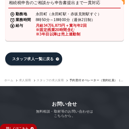
相続税申告のご相談から申告書提出まで一貫対応
勤務地
永田町（永田町駅・赤坂見附駅すぐ）
業務時間
8時50分～18時00分（週休2日制）
給与
月給34万6,875円＋賞与年2回
※固定残業20時間含む
※3年目以降は売上連動制
スタッフ求人一覧に戻る
ホーム
求人採用
スタッフの求人採用
予約受付オペレーター（契約社員）（永
田町7F）｜求人採用
お問い合せ
無料相談・取材等のお問い合わせは
こちらから。
詳しくはこちら