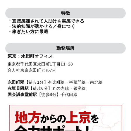
法人グループ
特徴
・直接感謝されて人助けを実感できる
プライバシーポリシー
利用規約
内部通報
お役立ち
・法的知識が活かせる／身につく
・稼ぎたい方に最適
TikTok受賞
定義集
動画集
勤務場所
東京：永田町オフィス
東京都千代田区永田町1丁目11−28
合人社東京永田町ビル7F
永田町駅
【徒歩1分】有楽町線・半蔵門線・南北線
赤坂見附駅
【徒歩6分】丸の内線・銀座線
国会議事堂前駅
【徒歩8分】千代田線