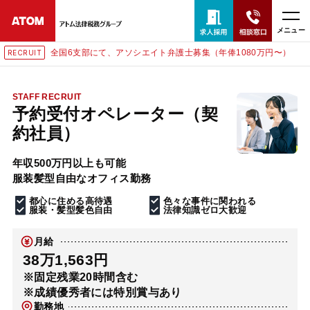
メニュー
全国6支部にて、アソシエイト弁護士募集（年俸1080万円〜）
RECRUIT
24時間365日全国対応
無料相談窓口はこちら
STAFF RECRUIT
予約受付オペレーター（契
電話・LINE・メールで相談予約受付中
約社員）
年収500万円以上も可能
ホーム
服装髪型自由なオフィス勤務
都心に住める高待遇
色々な事件に関われる
取扱分野
服装・髪型髪色自由
法律知識ゼロ大歓迎
月給
解決実績
38万1,563円
※固定残業20時間含む
※成績優秀者には特別賞与あり
アクセス
勤務地