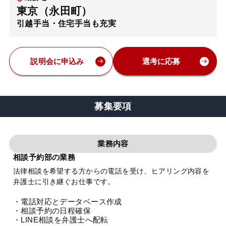
東京（永田町）
弁護士・税理士
引越手当・住宅手当も充実
費用
説明会に申込み
選考に応募
グループ案内
募集要項
求人採用
業務内容
お知らせ
相談予約部の業務
法律相談を希望する方からの電話を受け、ヒアリング内容を
特設サイト
弁護士に引き継ぐお仕事です。
・電話対応とデータベース作成
相談先情報サイト
・相談予約の日程確保
・LINE相談を弁護士へ配転