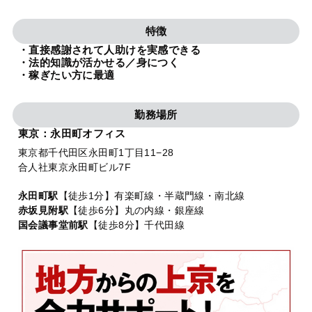
法人グループ
特徴
・直接感謝されて人助けを実感できる
プライバシーポリシー
利用規約
内部通報
お役立ち
・法的知識が活かせる／身につく
・稼ぎたい方に最適
TikTok受賞
定義集
動画集
勤務場所
東京：永田町オフィス
東京都千代田区永田町1丁目11−28
合人社東京永田町ビル7F
永田町駅
【徒歩1分】有楽町線・半蔵門線・南北線
赤坂見附駅
【徒歩6分】丸の内線・銀座線
国会議事堂前駅
【徒歩8分】千代田線