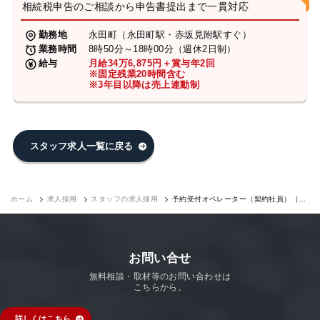
相続税申告のご相談から申告書提出まで一貫対応
勤務地
永田町（永田町駅・赤坂見附駅すぐ）
業務時間
8時50分～18時00分（週休2日制）
給与
月給34万6,875円＋賞与年2回
※固定残業20時間含む
※3年目以降は売上連動制
スタッフ求人一覧に戻る
ホーム
求人採用
スタッフの求人採用
予約受付オペレーター（契約社員）（永
田町7F）｜求人採用
お問い合せ
無料相談・取材等のお問い合わせは
こちらから。
詳しくはこちら