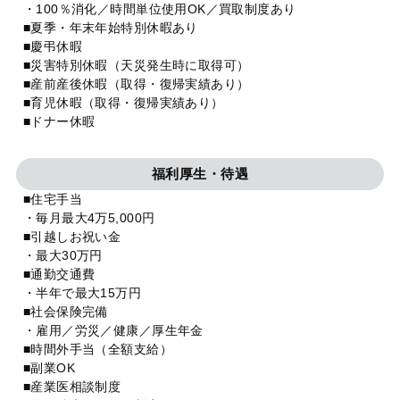
・100％消化／時間単位使用OK／買取制度あり
■夏季・年末年始特別休暇あり
■慶弔休暇
■災害特別休暇（天災発生時に取得可）
■産前産後休暇（取得・復帰実績あり）
■育児休暇（取得・復帰実績あり）
■ドナー休暇
福利厚生・待遇
■住宅手当
・毎月最大4万5,000円
■引越しお祝い金
・最大30万円
■通勤交通費
・半年で最大15万円
■社会保険完備
・雇用／労災／健康／厚生年金
■時間外手当（全額支給）
■副業OK
■産業医相談制度