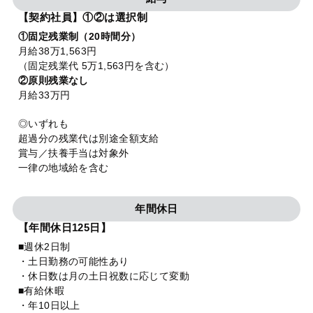
【契約社員】①②は選択制
①固定残業制（20時間分）
月給38万1,563円
（固定残業代 5万1,563円を含む）
②原則残業なし
月給33万円
◎いずれも
超過分の残業代は別途全額支給
賞与／扶養手当は対象外
一律の地域給を含む
年間休日
【年間休日125日】
■週休2日制
・土日勤務の可能性あり
・休日数は月の土日祝数に応じて変動
■有給休暇
・年10日以上