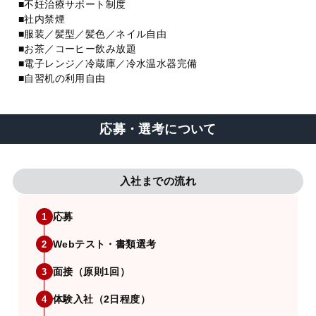
■不妊治療サポート制度
■社内禁煙
■服装／髪型／髪色／ネイル自由
■お茶／コーヒー飲み放題
■電子レンジ／冷蔵庫／冷水温水器完備
■自習机の利用自由
応募・選考について
入社までの流れ
応募
1
Webテスト・書類選考
2
面接（原則1回）
3
体験入社（2日程度）
4