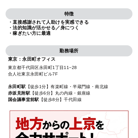
法人グループ
特徴
・直接感謝されて人助けを実感できる
プライバシーポリシー
利用規約
内部通報
お役立ち
・法的知識が活かせる／身につく
・稼ぎたい方に最適
TikTok受賞
定義集
動画集
勤務場所
東京：永田町オフィス
東京都千代田区永田町1丁目11−28
合人社東京永田町ビル7F
永田町駅
【徒歩1分】有楽町線・半蔵門線・南北線
赤坂見附駅
【徒歩6分】丸の内線・銀座線
国会議事堂前駅
【徒歩8分】千代田線