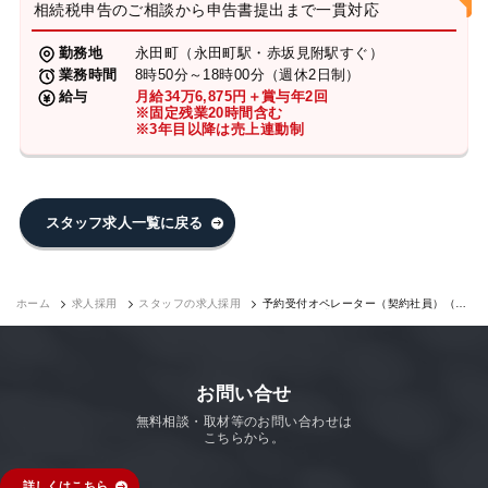
相続税申告のご相談から申告書提出まで一貫対応
勤務地
永田町（永田町駅・赤坂見附駅すぐ）
業務時間
8時50分～18時00分（週休2日制）
給与
月給34万6,875円＋賞与年2回
※固定残業20時間含む
※3年目以降は売上連動制
スタッフ求人一覧に戻る
ホーム
求人採用
スタッフの求人採用
予約受付オペレーター（契約社員）（永
田町7F）｜求人採用
お問い合せ
無料相談・取材等のお問い合わせは
こちらから。
詳しくはこちら