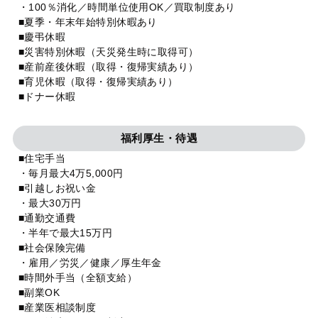
・100％消化／時間単位使用OK／買取制度あり
■夏季・年末年始特別休暇あり
■慶弔休暇
■災害特別休暇（天災発生時に取得可）
■産前産後休暇（取得・復帰実績あり）
■育児休暇（取得・復帰実績あり）
■ドナー休暇
福利厚生・待遇
■住宅手当
・毎月最大4万5,000円
■引越しお祝い金
・最大30万円
■通勤交通費
・半年で最大15万円
■社会保険完備
・雇用／労災／健康／厚生年金
■時間外手当（全額支給）
■副業OK
■産業医相談制度