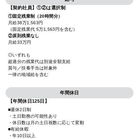
【契約社員】①②は選択制
①固定残業制（20時間分）
月給38万1,563円
（固定残業代 5万1,563円を含む）
②原則残業なし
月給33万円
◎いずれも
超過分の残業代は別途全額支給
賞与／扶養手当は対象外
一律の地域給を含む
年間休日
【年間休日125日】
■週休2日制
・土日勤務の可能性あり
・休日数は月の土日祝数に応じて変動
■有給休暇
・年10日以上