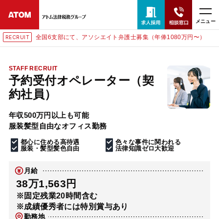
メニュー
全国6支部にて、アソシエイト弁護士募集（年俸1080万円〜）
RECRUIT
24時間365日全国対応
無料相談窓口はこちら
STAFF RECRUIT
予約受付オペレーター（契
電話・LINE・メールで相談予約受付中
約社員）
年収500万円以上も可能
ホーム
服装髪型自由なオフィス勤務
都心に住める高待遇
色々な事件に関われる
取扱分野
服装・髪型髪色自由
法律知識ゼロ大歓迎
月給
解決実績
38万1,563円
※固定残業20時間含む
※成績優秀者には特別賞与あり
アクセス
勤務地