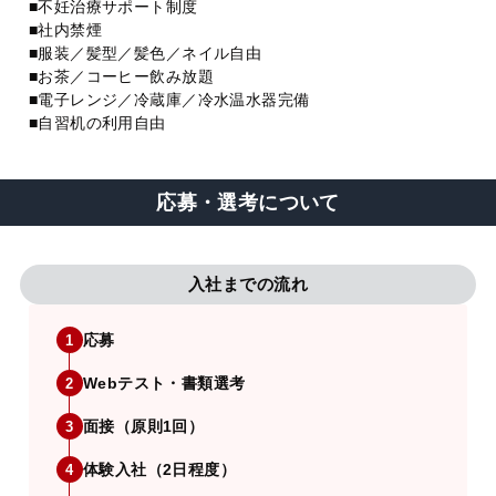
■不妊治療サポート制度
■社内禁煙
■服装／髪型／髪色／ネイル自由
■お茶／コーヒー飲み放題
■電子レンジ／冷蔵庫／冷水温水器完備
■自習机の利用自由
応募・選考について
入社までの流れ
応募
1
Webテスト・書類選考
2
面接（原則1回）
3
体験入社（2日程度）
4