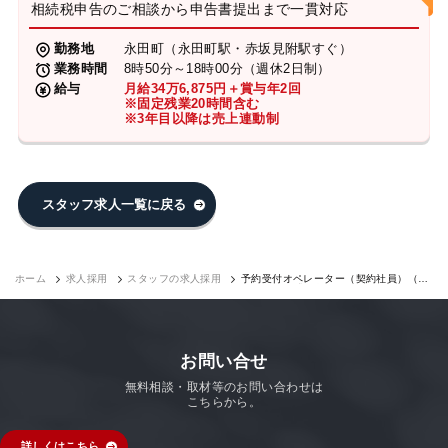
相続税申告のご相談から申告書提出まで一貫対応
勤務地
永田町（永田町駅・赤坂見附駅すぐ）
業務時間
8時50分～18時00分（週休2日制）
給与
月給34万6,875円＋賞与年2回
※固定残業20時間含む
※3年目以降は売上連動制
スタッフ求人一覧に戻る
ホーム
求人採用
スタッフの求人採用
予約受付オペレーター（契約社員）（永
田町7F）｜求人採用
お問い合せ
無料相談・取材等のお問い合わせは
こちらから。
詳しくはこちら