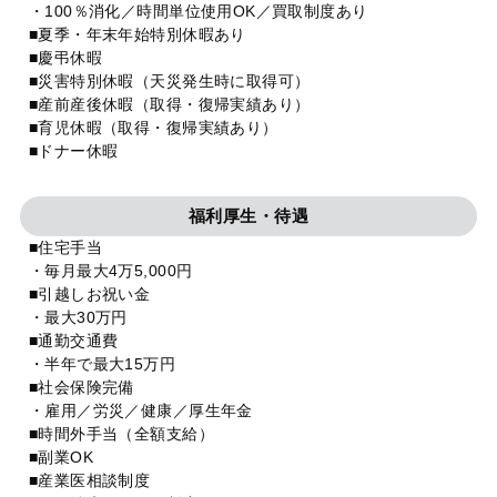
・100％消化／時間単位使用OK／買取制度あり
■夏季・年末年始特別休暇あり
■慶弔休暇
■災害特別休暇（天災発生時に取得可）
■産前産後休暇（取得・復帰実績あり）
■育児休暇（取得・復帰実績あり）
■ドナー休暇
福利厚生・待遇
■住宅手当
・毎月最大4万5,000円
■引越しお祝い金
・最大30万円
■通勤交通費
・半年で最大15万円
■社会保険完備
・雇用／労災／健康／厚生年金
■時間外手当（全額支給）
■副業OK
■産業医相談制度