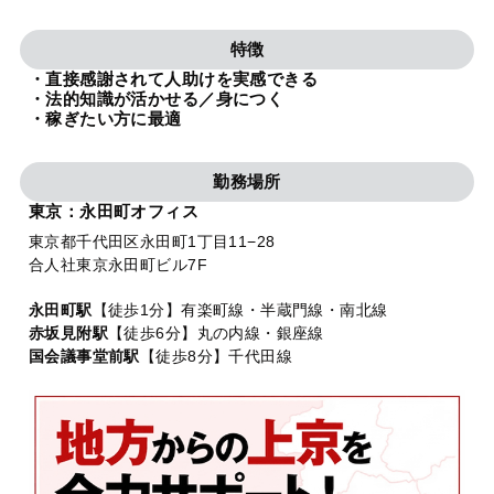
法人グループ
特徴
・直接感謝されて人助けを実感できる
プライバシーポリシー
利用規約
内部通報
お役立ち
・法的知識が活かせる／身につく
・稼ぎたい方に最適
TikTok受賞
定義集
動画集
勤務場所
東京：永田町オフィス
東京都千代田区永田町1丁目11−28
合人社東京永田町ビル7F
永田町駅
【徒歩1分】有楽町線・半蔵門線・南北線
赤坂見附駅
【徒歩6分】丸の内線・銀座線
国会議事堂前駅
【徒歩8分】千代田線