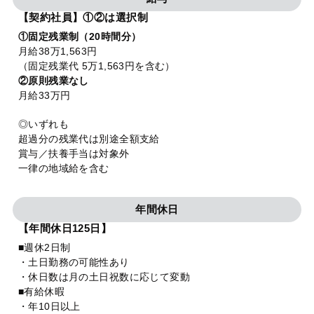
【契約社員】①②は選択制
①固定残業制（20時間分）
月給38万1,563円
（固定残業代 5万1,563円を含む）
②原則残業なし
月給33万円
◎いずれも
超過分の残業代は別途全額支給
賞与／扶養手当は対象外
一律の地域給を含む
年間休日
【年間休日125日】
■週休2日制
・土日勤務の可能性あり
・休日数は月の土日祝数に応じて変動
■有給休暇
・年10日以上