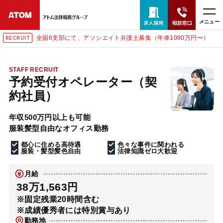
メニュー
全国6支部にて、アソシエイト弁護士募集（年俸1080万円〜）
IT
RECRU
24時間365日全国対応
無料相談窓口はこちら
STAFF RECRUIT
予約受付オペレーター（契
電話・LINE・メールで相談予約受付中
約社員）
年収500万円以上も可能
ホーム
服装髪型自由なオフィス勤務
都心に住める高待遇
色々な事件に関われる
取扱分野
服装・髪型髪色自由
法律知識ゼロ大歓迎
月給
解決実績
38万1,563円
※固定残業20時間含む
※成績優秀者には特別賞与あり
アクセス
勤務地