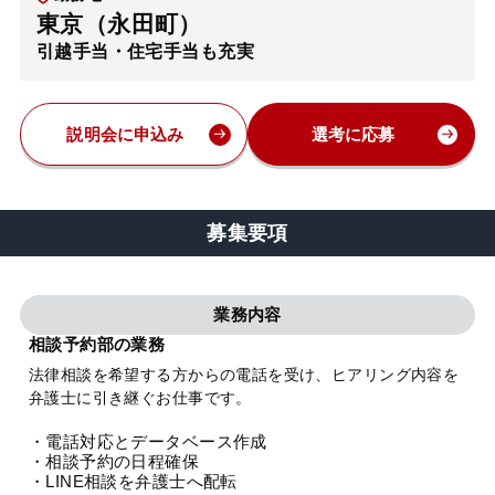
東京（永田町）
弁護士・税理士
引越手当・住宅手当も充実
費用
説明会に申込み
選考に応募
グループ案内
募集要項
求人採用
業務内容
お知らせ
相談予約部の業務
法律相談を希望する方からの電話を受け、ヒアリング内容を
特設サイト
弁護士に引き継ぐお仕事です。
・電話対応とデータベース作成
相談先情報サイト
・相談予約の日程確保
・LINE相談を弁護士へ配転