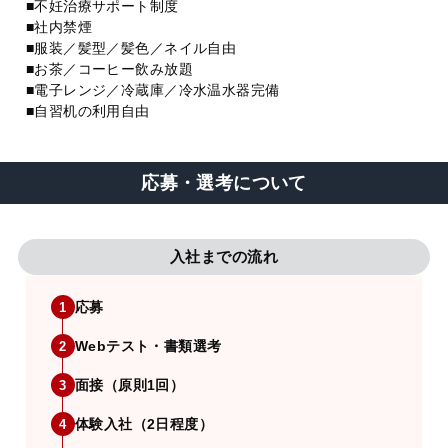
■不妊治療サポート制度
■社内禁煙
■服装／髪型／髪色／ネイル自由
■お茶／コーヒー飲み放題
■電子レンジ／冷蔵庫／冷水温水器完備
■自習机の利用自由
応募・選考について
入社までの流れ
応募
1
Webテスト・書類選考
2
面接（原則1回）
3
体験入社（2日程度）
4