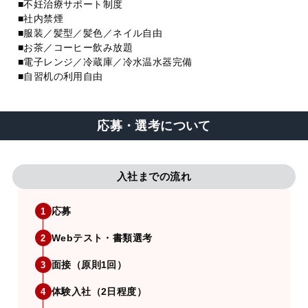
■不妊治療サポート制度
■社内禁煙
■服装／髪型／髪色／ネイル自由
■お茶／コーヒー飲み放題
■電子レンジ／冷蔵庫／冷水温水器完備
■自習机の利用自由
応募・選考について
入社までの流れ
応募
1
Webテスト・書類選考
2
面接（原則1回）
3
体験入社（2日程度）
4