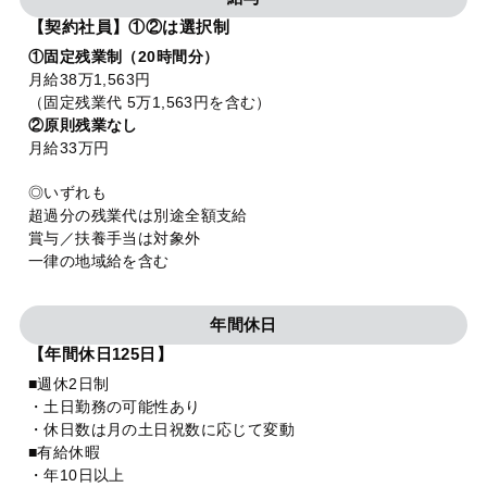
【契約社員】①②は選択制
①固定残業制（20時間分）
月給38万1,563円
（固定残業代 5万1,563円を含む）
②原則残業なし
月給33万円
◎いずれも
超過分の残業代は別途全額支給
賞与／扶養手当は対象外
一律の地域給を含む
年間休日
【年間休日125日】
■週休2日制
・土日勤務の可能性あり
・休日数は月の土日祝数に応じて変動
■有給休暇
・年10日以上