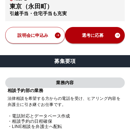
東京（永田町）
弁護士・税理士
引越手当・住宅手当も充実
費用
説明会に申込み
選考に応募
グループ案内
募集要項
求人採用
業務内容
お知らせ
相談予約部の業務
法律相談を希望する方からの電話を受け、ヒアリング内容を
特設サイト
弁護士に引き継ぐお仕事です。
・電話対応とデータベース作成
相談先情報サイト
・相談予約の日程確保
・LINE相談を弁護士へ配転