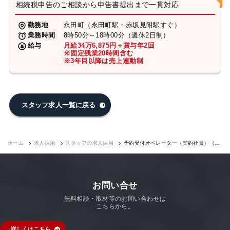
相続税申告のご相談から申告書提出まで一貫対応
勤務地
永田町（永田町駅・赤坂見附駅すぐ）
業務時間
8時50分～18時00分（週休2日制）
給与
月給34万6,875円＋賞与年2回
※固定残業20時間含む
※3年目以降は売上連動制
スタッフ求人一覧に戻る
ホーム
求人採用
スタッフの求人採用
予約受付オペレーター（契約社員）（永
田町7F）｜求人採用
お問い合せ
無料相談・取材等のお問い合わせは
こちらから。
詳しくはこちら