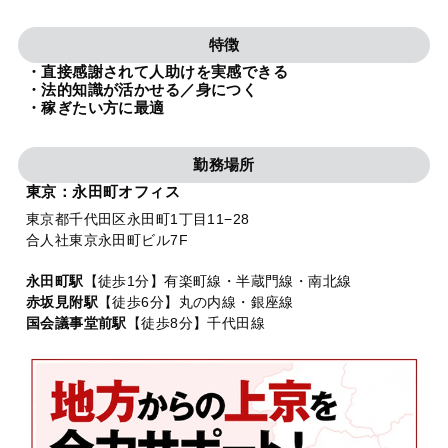
法人グループ
特徴
・直接感謝されて人助けを実感できる
プライバシーポリシー
利用規約
内部通報
お役立ち
・法的知識が活かせる／身につく
・稼ぎたい方に最適
TikTok受賞
定義集
動画集
勤務場所
東京：永田町オフィス
東京都千代田区永田町1丁目11−28
合人社東京永田町ビル7F
永田町駅
【徒歩1分】有楽町線・半蔵門線・南北線
赤坂見附駅
【徒歩6分】丸の内線・銀座線
国会議事堂前駅
【徒歩8分】千代田線