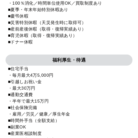
・100％消化／時間単位使用OK／買取制度あり
■夏季・年末年始特別休暇あり
■慶弔休暇
■災害特別休暇（天災発生時に取得可）
■産前産後休暇（取得・復帰実績あり）
■育児休暇（取得・復帰実績あり）
■ドナー休暇
福利厚生・待遇
■住宅手当
・毎月最大4万5,000円
■引越しお祝い金
・最大30万円
■通勤交通費
・半年で最大15万円
■社会保険完備
・雇用／労災／健康／厚生年金
■時間外手当（全額支給）
■副業OK
■産業医相談制度