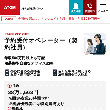
メニュー
全国6支部にて、アソシエイト弁護士募集（年俸1080万円〜）
RECRUIT
24時間365日全国対応
無料相談窓口はこちら
STAFF RECRUIT
予約受付オペレーター（契
電話・LINE・メールで相談予約受付中
約社員）
年収500万円以上も可能
ホーム
服装髪型自由なオフィス勤務
都心に住める高待遇
色々な事件に関われる
取扱分野
服装・髪型髪色自由
法律知識ゼロ大歓迎
月給
解決実績
38万1,563円
※固定残業20時間含む
※成績優秀者には特別賞与あり
アクセス
勤務地