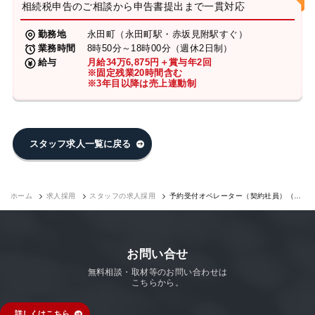
相続税申告のご相談から申告書提出まで一貫対応
勤務地
永田町（永田町駅・赤坂見附駅すぐ）
業務時間
8時50分～18時00分（週休2日制）
給与
月給34万6,875円＋賞与年2回
※固定残業20時間含む
※3年目以降は売上連動制
スタッフ求人一覧に戻る
ホーム
求人採用
スタッフの求人採用
予約受付オペレーター（契約社員）（永
田町7F）｜求人採用
お問い合せ
無料相談・取材等のお問い合わせは
こちらから。
詳しくはこちら