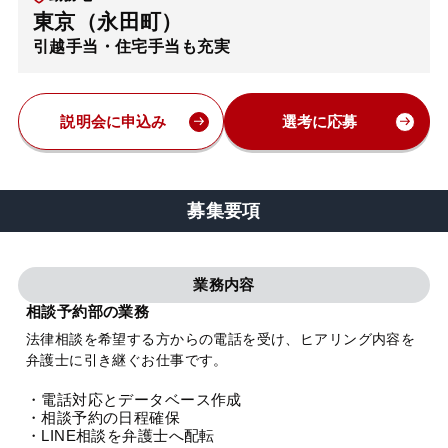
東京（永田町）
弁護士・税理士
引越手当・住宅手当も充実
費用
説明会に申込み
選考に応募
グループ案内
募集要項
求人採用
業務内容
お知らせ
相談予約部の業務
法律相談を希望する方からの電話を受け、ヒアリング内容を
特設サイト
弁護士に引き継ぐお仕事です。
・電話対応とデータベース作成
相談先情報サイト
・相談予約の日程確保
・LINE相談を弁護士へ配転