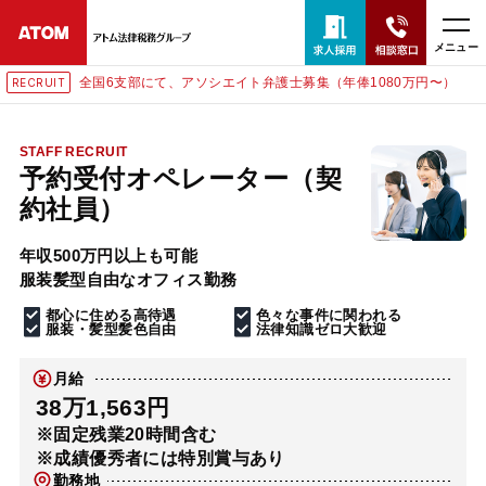
メニュー
全国6支部にて、アソシエイト弁護士募集（年俸1080万円〜）
RECRUIT
24時間365日全国対応
無料相談窓口はこちら
STAFF RECRUIT
予約受付オペレーター（契
電話・LINE・メールで相談予約受付中
約社員）
年収500万円以上も可能
ホーム
服装髪型自由なオフィス勤務
都心に住める高待遇
色々な事件に関われる
取扱分野
服装・髪型髪色自由
法律知識ゼロ大歓迎
月給
解決実績
38万1,563円
※固定残業20時間含む
※成績優秀者には特別賞与あり
アクセス
勤務地