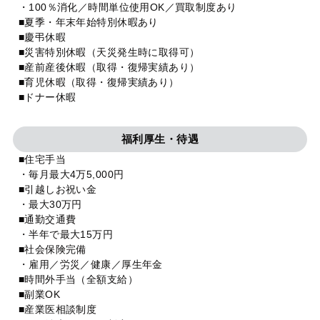
・100％消化／時間単位使用OK／買取制度あり
■夏季・年末年始特別休暇あり
■慶弔休暇
■災害特別休暇（天災発生時に取得可）
■産前産後休暇（取得・復帰実績あり）
■育児休暇（取得・復帰実績あり）
■ドナー休暇
福利厚生・待遇
■住宅手当
・毎月最大4万5,000円
■引越しお祝い金
・最大30万円
■通勤交通費
・半年で最大15万円
■社会保険完備
・雇用／労災／健康／厚生年金
■時間外手当（全額支給）
■副業OK
■産業医相談制度