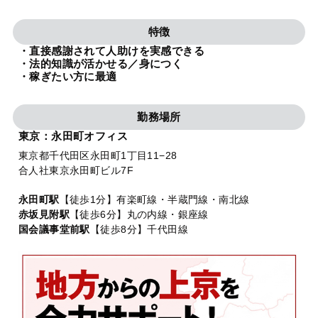
法人グループ
特徴
・直接感謝されて人助けを実感できる
プライバシーポリシー
利用規約
内部通報
お役立ち
・法的知識が活かせる／身につく
・稼ぎたい方に最適
TikTok受賞
定義集
動画集
勤務場所
東京：永田町オフィス
東京都千代田区永田町1丁目11−28
合人社東京永田町ビル7F
永田町駅
【徒歩1分】有楽町線・半蔵門線・南北線
赤坂見附駅
【徒歩6分】丸の内線・銀座線
国会議事堂前駅
【徒歩8分】千代田線