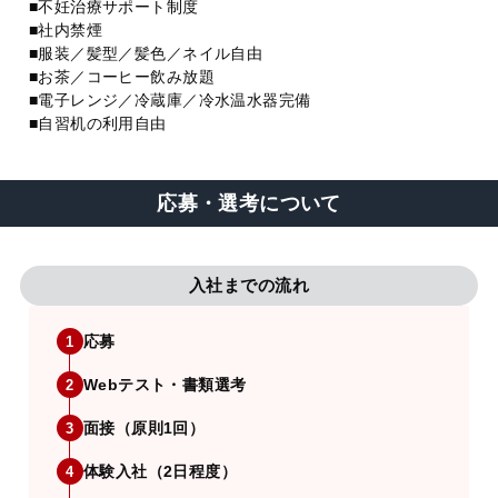
■不妊治療サポート制度
■社内禁煙
■服装／髪型／髪色／ネイル自由
■お茶／コーヒー飲み放題
■電子レンジ／冷蔵庫／冷水温水器完備
■自習机の利用自由
応募・選考について
入社までの流れ
応募
1
Webテスト・書類選考
2
面接（原則1回）
3
体験入社（2日程度）
4