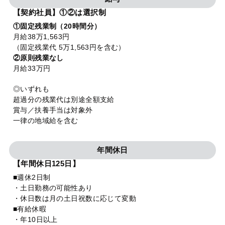
【契約社員】①②は選択制
①固定残業制（20時間分）
月給38万1,563円
（固定残業代 5万1,563円を含む）
②原則残業なし
月給33万円
◎いずれも
超過分の残業代は別途全額支給
賞与／扶養手当は対象外
一律の地域給を含む
年間休日
【年間休日125日】
■週休2日制
・土日勤務の可能性あり
・休日数は月の土日祝数に応じて変動
■有給休暇
・年10日以上