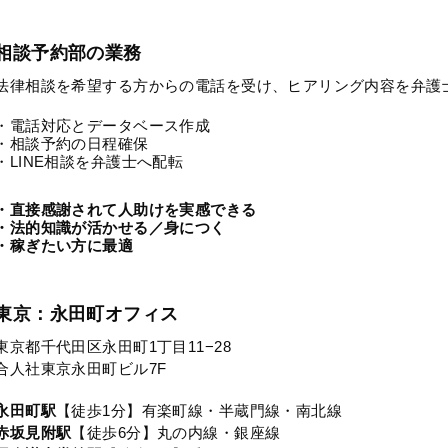
相談予約部の業務
法律相談を希望する方からの電話を受け、ヒアリング内容を弁護
・電話対応とデータベース作成
・相談予約の日程確保
・LINE相談を弁護士へ配転
・直接感謝されて人助けを実感できる
・法的知識が活かせる／身につく
・稼ぎたい方に最適
東京：永田町オフィス
東京都千代田区永田町1丁目11−28
合人社東京永田町ビル7F
永田町駅
【徒歩1分】有楽町線・半蔵門線・南北線
赤坂見附駅
【徒歩6分】丸の内線・銀座線