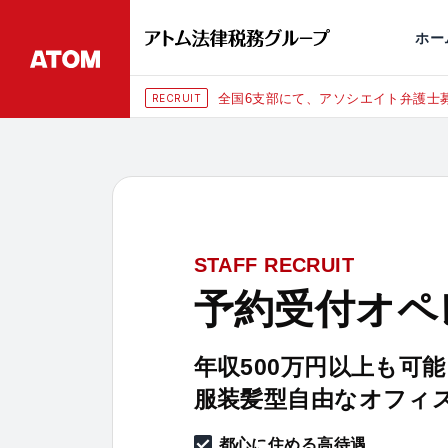
永田町
仙台
埼玉大宮
刑事事件
千葉
交通事故
市
ホー
全国6支部にて、アソシエイト弁護士募
RECRUIT
STAFF RECRUIT
予約受付オペ
年収500万円以上も可能
服装髪型自由なオフィ
都心に住める高待遇