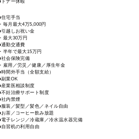
■ドナー休暇
■住宅手当
・毎月最大4万5,000円
■引越しお祝い金
・最大30万円
■通勤交通費
・半年で最大15万円
■社会保険完備
・雇用／労災／健康／厚生年金
■時間外手当（全額支給）
■副業OK
■産業医相談制度
■不妊治療サポート制度
■社内禁煙
■服装／髪型／髪色／ネイル自由
■お茶／コーヒー飲み放題
■電子レンジ／冷蔵庫／冷水温水器完備
■自習机の利用自由