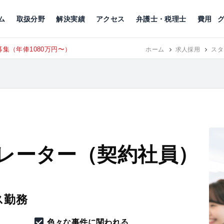
川
相続税
企業理念
丸の内
刑事事件
刑事事件
女性トラブル
代表挨拶
新宿
交通事故
交通事故
北千住
グループ概要
一般民事
相続税
相続税
横浜
出演・監修
離婚
沿革・組織
静岡
ム
取扱分野
解決実績
アクセス
弁護士・税理士
費用
集（年俸1080万円〜）
東京にて、
ホーム
RECRUIT
求人採用
スタ
レーター（契約社員）
ス勤務
色々な事件に関われる