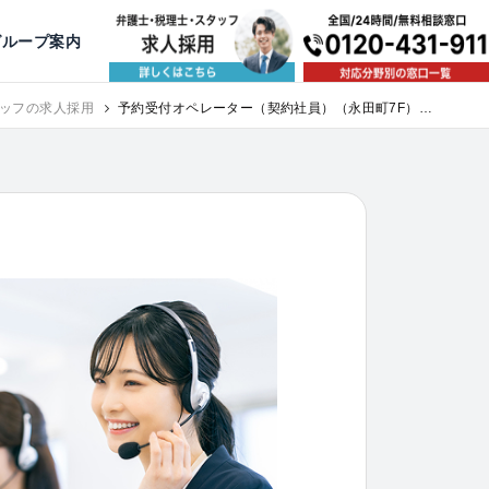
出版・寄稿
名古屋
京都
公益活動
大阪
神戸
福岡
グループ案内
相談予約スタッフ募集（月給38万以上）
ッフの求人採用
予約受付オペレーター（契約社員）（永田町7F）｜
求人採用