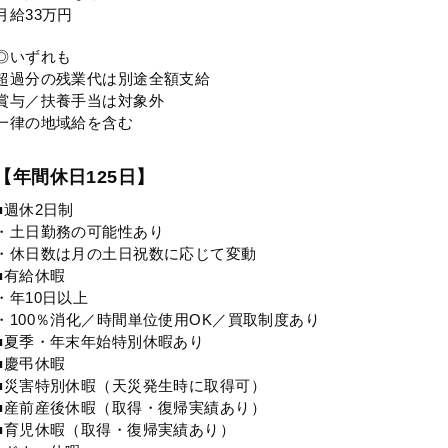
月給33万円
◎いずれも
超過分の残業代は別途全額支給
賞与／扶養手当は対象外
一律の地域給を含む
【年間休日125日】
■週休2日制
・土日勤務の可能性あり
・休日数は月の土日祝数に応じて変動
■有給休暇
・年10日以上
・100％消化／時間単位使用OK／買取制度あり
■夏季・年末年始特別休暇あり
■慶弔休暇
■災害特別休暇（天災発生時に取得可）
■産前産後休暇（取得・復帰実績あり）
■育児休暇（取得・復帰実績あり）