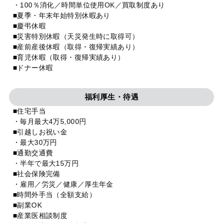
・100％消化／時間単位使用OK／買取制度あり
■夏季・年末年始特別休暇あり
■慶弔休暇
■災害特別休暇（天災発生時に取得可）
■産前産後休暇（取得・復帰実績あり）
■育児休暇（取得・復帰実績あり）
■ドナー休暇
福利厚生・待遇
■住宅手当
・毎月最大4万5,000円
■引越しお祝い金
・最大30万円
■通勤交通費
・半年で最大15万円
■社会保険完備
・雇用／労災／健康／厚生年金
■時間外手当（全額支給）
■副業OK
■産業医相談制度