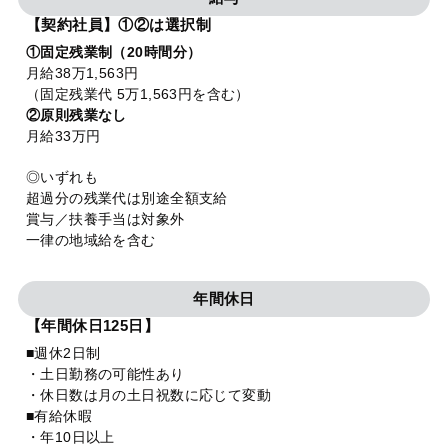
【契約社員】①②は選択制
①固定残業制（20時間分）
月給38万1,563円
（固定残業代 5万1,563円を含む）
②原則残業なし
月給33万円
◎いずれも
超過分の残業代は別途全額支給
賞与／扶養手当は対象外
一律の地域給を含む
年間休日
【年間休日125日】
■週休2日制
・土日勤務の可能性あり
・休日数は月の土日祝数に応じて変動
■有給休暇
・年10日以上