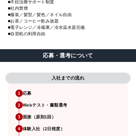
■不妊治療サポート制度
■社内禁煙
■服装／髪型／髪色／ネイル自由
■お茶／コーヒー飲み放題
■電子レンジ／冷蔵庫／冷水温水器完備
■自習机の利用自由
応募・選考について
入社までの流れ
応募
1
Webテスト・書類選考
2
面接（原則1回）
3
体験入社（2日程度）
4