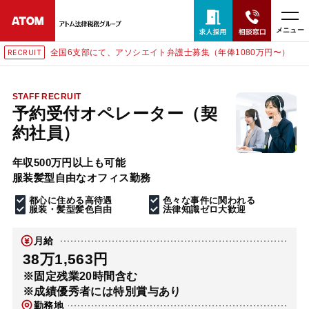
メニュー
全国6支部にて、アソシエイト弁護士募集（年俸1080万円〜）
RECRUIT
24時間365日全国対応
無料相談窓口はこちら
STAFF RECRUIT
予約受付オペレーター（契
電話・LINE・メールで相談予約受付中
約社員）
年収500万円以上も可能
ホーム
服装髪型自由なオフィス勤務
都心に住める高待遇
色々な事件に関われる
取扱分野
服装・髪型髪色自由
法律知識ゼロ大歓迎
月給
解決実績
38万1,563円
※固定残業20時間含む
※成績優秀者には特別賞与あり
アクセス
勤務地