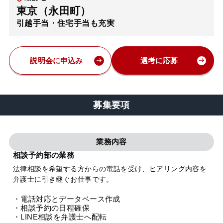
東京（永田町）
弁護士・税理士
引越手当・住宅手当も充実
費用
説明会に申込み
選考に応募
グループ案内
募集要項
求人採用
業務内容
お知らせ
相談予約部の業務
法律相談を希望する方からの電話を受け、ヒアリング内容を
特設サイト
弁護士に引き継ぐお仕事です。
・電話対応とデータベース作成
相談先情報サイト
・相談予約の日程確保
・LINE相談を弁護士へ配転