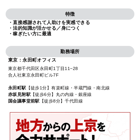
法人グループ
特徴
・直接感謝されて人助けを実感できる
プライバシーポリシー
利用規約
内部通報
お役立ち
・法的知識が活かせる／身につく
・稼ぎたい方に最適
TikTok受賞
定義集
動画集
勤務場所
東京：永田町オフィス
東京都千代田区永田町1丁目11−28
合人社東京永田町ビル7F
永田町駅
【徒歩1分】有楽町線・半蔵門線・南北線
赤坂見附駅
【徒歩6分】丸の内線・銀座線
国会議事堂前駅
【徒歩8分】千代田線