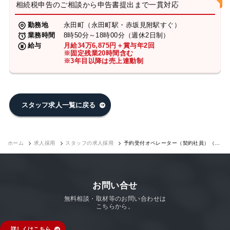
相続税申告のご相談から申告書提出まで一貫対応
勤務地
永田町（永田町駅・赤坂見附駅すぐ）
業務時間
8時50分～18時00分（週休2日制）
給与
月給34万6,875円＋賞与年2回
※固定残業20時間含む
※3年目以降は売上連動制
スタッフ求人一覧に戻る
ホーム
求人採用
スタッフの求人採用
予約受付オペレーター（契約社員）（永
田町7F）｜求人採用
お問い合せ
無料相談・取材等のお問い合わせは
こちらから。
詳しくはこちら