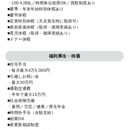
・100％消化／時間単位使用OK／買取制度あり
■夏季・年末年始特別休暇あり
■慶弔休暇
■災害特別休暇（天災発生時に取得可）
■産前産後休暇（取得・復帰実績あり）
■育児休暇（取得・復帰実績あり）
■ドナー休暇
福利厚生・待遇
■住宅手当
・毎月最大4万5,000円
■引越しお祝い金
・最大30万円
■通勤交通費
・半年で最大15万円
■社会保険完備
・雇用／労災／健康／厚生年金
■時間外手当（全額支給）
■副業OK
■産業医相談制度