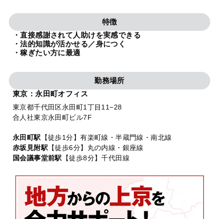
法人グループ
特徴
・直接感謝されて人助けを実感できる
プライバシーポリシー
利用規約
内部通報
お役立ち
・法的知識が活かせる／身につく
・稼ぎたい方に最適
TikTok受賞
定義集
動画集
勤務場所
東京：永田町オフィス
東京都千代田区永田町1丁目11−28
合人社東京永田町ビル7F
永田町駅
【徒歩1分】有楽町線・半蔵門線・南北線
赤坂見附駅
【徒歩6分】丸の内線・銀座線
国会議事堂前駅
【徒歩8分】千代田線