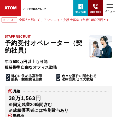
メニュー
全国6支部にて、アソシエイト弁護士募集（年俸1080万円〜）
RECRUIT
24時間365日全国対応
無料相談窓口はこちら
STAFF RECRUIT
予約受付オペレーター（契
電話・LINE・メールで相談予約受付中
約社員）
年収500万円以上も可能
ホーム
服装髪型自由なオフィス勤務
都心に住める高待遇
色々な事件に関われる
取扱分野
服装・髪型髪色自由
法律知識ゼロ大歓迎
月給
解決実績
38万1,563円
※固定残業20時間含む
※成績優秀者には特別賞与あり
アクセス
勤務地