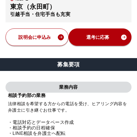
東京（永田町）
弁護士・税理士
引越手当・住宅手当も充実
費用
説明会に申込み
選考に応募
グループ案内
募集要項
求人採用
業務内容
お知らせ
相談予約部の業務
法律相談を希望する方からの電話を受け、ヒアリング内容を
特設サイト
弁護士に引き継ぐお仕事です。
・電話対応とデータベース作成
相談先情報サイト
・相談予約の日程確保
・LINE相談を弁護士へ配転