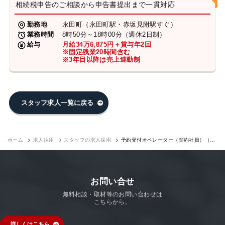
相続税申告のご相談から申告書提出まで一貫対応
勤務地
永田町（永田町駅・赤坂見附駅すぐ）
業務時間
8時50分～18時00分（週休2日制）
給与
月給34万6,875円＋賞与年2回
※固定残業20時間含む
※3年目以降は売上連動制
スタッフ求人一覧に戻る
ホーム
求人採用
スタッフの求人採用
予約受付オペレーター（契約社員）（永
田町7F）｜求人採用
お問い合せ
無料相談・取材等のお問い合わせは
こちらから。
詳しくはこちら