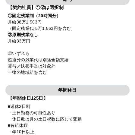
【契約社員】①②は選択制
①固定残業制（20時間分）
月給38万1,563円
（固定残業代 5万1,563円を含む）
②原則残業なし
月給33万円
◎いずれも
超過分の残業代は別途全額支給
賞与／扶養手当は対象外
一律の地域給を含む
年間休日
【年間休日125日】
■週休2日制
・土日勤務の可能性あり
・休日数は月の土日祝数に応じて変動
■有給休暇
・年10日以上