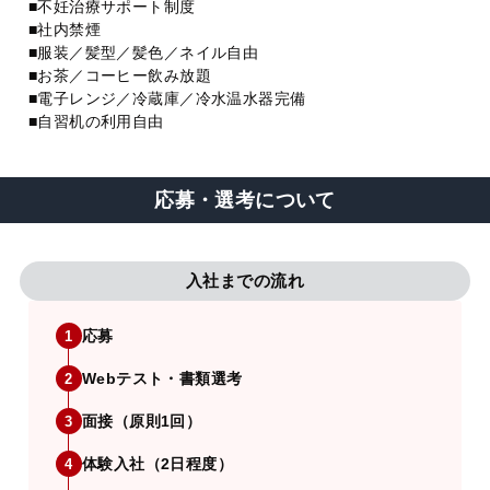
■不妊治療サポート制度
■社内禁煙
■服装／髪型／髪色／ネイル自由
■お茶／コーヒー飲み放題
■電子レンジ／冷蔵庫／冷水温水器完備
■自習机の利用自由
応募・選考について
入社までの流れ
応募
1
Webテスト・書類選考
2
面接（原則1回）
3
体験入社（2日程度）
4