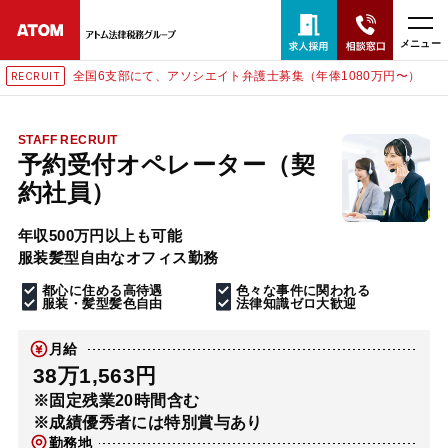
メニュー
全国6支部にて、アソシエイト弁護士募集（年俸1080万円〜）
IT
RECRU
24時間365日全国対応
無料相談窓口はこちら
STAFF RECRUIT
予約受付オペレーター（契
電話・LINE・メールで相談予約受付中
約社員）
年収500万円以上も可能
ホーム
服装髪型自由なオフィス勤務
都心に住める高待遇
色々な事件に関われる
取扱分野
服装・髪型髪色自由
法律知識ゼロ大歓迎
月給
解決実績
38万1,563円
※固定残業20時間含む
※成績優秀者には特別賞与あり
アクセス
勤務地