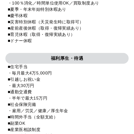
・100％消化／時間単位使用OK／買取制度あり
■夏季・年末年始特別休暇あり
■慶弔休暇
■災害特別休暇（天災発生時に取得可）
■産前産後休暇（取得・復帰実績あり）
■育児休暇（取得・復帰実績あり）
■ドナー休暇
福利厚生・待遇
■住宅手当
・毎月最大4万5,000円
■引越しお祝い金
・最大30万円
■通勤交通費
・半年で最大15万円
■社会保険完備
・雇用／労災／健康／厚生年金
■時間外手当（全額支給）
■副業OK
■産業医相談制度