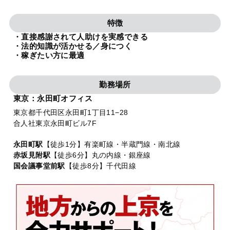
法人グループ
特徴
・直接感謝されて人助けを実感できる
プライバシーポリシー
利用規約
内部通報
お役立ち
・法的知識が活かせる／身につく
・稼ぎたい方に最適
TikTok受賞
定義集
動画集
勤務場所
東京：永田町オフィス
東京都千代田区永田町1丁目11−28
合人社東京永田町ビル7F
永田町駅
【徒歩1分】有楽町線・半蔵門線・南北線
赤坂見附駅
【徒歩6分】丸の内線・銀座線
国会議事堂前駅
【徒歩8分】千代田線