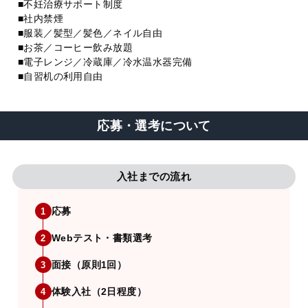
■不妊治療サポート制度
■社内禁煙
■服装／髪型／髪色／ネイル自由
■お茶／コーヒー飲み放題
■電子レンジ／冷蔵庫／冷水温水器完備
■自習机の利用自由
応募・選考について
入社までの流れ
応募
1
Webテスト・書類選考
2
面接（原則1回）
3
体験入社（2日程度）
4