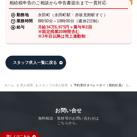
相続税申告のご相談から申告書提出まで一貫対応
勤務地
永田町（永田町駅・赤坂見附駅すぐ）
業務時間
8時50分～18時00分（週休2日制）
給与
月給34万6,875円＋賞与年2回
※固定残業20時間含む
※3年目以降は売上連動制
スタッフ求人一覧に戻る
ホーム
求人採用
スタッフの求人採用
予約受付オペレーター（契約社員）（永
田町7F）｜求人採用
お問い合せ
無料相談・取材等のお問い合わせは
こちらから。
詳しくはこちら