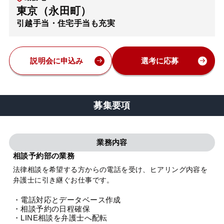
東京（永田町）
弁護士・税理士
引越手当・住宅手当も充実
費用
説明会に申込み
選考に応募
グループ案内
募集要項
求人採用
業務内容
お知らせ
相談予約部の業務
法律相談を希望する方からの電話を受け、ヒアリング内容を
特設サイト
弁護士に引き継ぐお仕事です。
・電話対応とデータベース作成
相談先情報サイト
・相談予約の日程確保
・LINE相談を弁護士へ配転