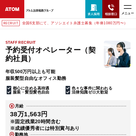
メニュー
全国6支部にて、アソシエイト弁護士募集（年俸1080万円〜）
RECRUIT
24時間365日全国対応
無料相談窓口はこちら
STAFF RECRUIT
予約受付オペレーター（契
電話・LINE・メールで相談予約受付中
約社員）
年収500万円以上も可能
ホーム
服装髪型自由なオフィス勤務
都心に住める高待遇
色々な事件に関われる
取扱分野
服装・髪型髪色自由
法律知識ゼロ大歓迎
月給
解決実績
38万1,563円
※固定残業20時間含む
※成績優秀者には特別賞与あり
アクセス
勤務地