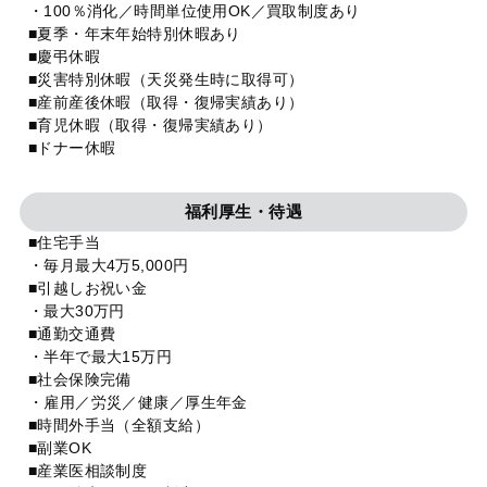
・100％消化／時間単位使用OK／買取制度あり
■夏季・年末年始特別休暇あり
■慶弔休暇
■災害特別休暇（天災発生時に取得可）
■産前産後休暇（取得・復帰実績あり）
■育児休暇（取得・復帰実績あり）
■ドナー休暇
福利厚生・待遇
■住宅手当
・毎月最大4万5,000円
■引越しお祝い金
・最大30万円
■通勤交通費
・半年で最大15万円
■社会保険完備
・雇用／労災／健康／厚生年金
■時間外手当（全額支給）
■副業OK
■産業医相談制度