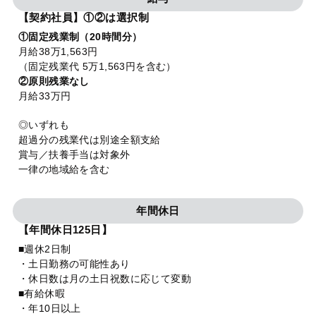
【契約社員】①②は選択制
①固定残業制（20時間分）
月給38万1,563円
（固定残業代 5万1,563円を含む）
②原則残業なし
月給33万円
◎いずれも
超過分の残業代は別途全額支給
賞与／扶養手当は対象外
一律の地域給を含む
年間休日
【年間休日125日】
■週休2日制
・土日勤務の可能性あり
・休日数は月の土日祝数に応じて変動
■有給休暇
・年10日以上