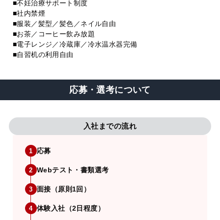
■不妊治療サポート制度
■社内禁煙
■服装／髪型／髪色／ネイル自由
■お茶／コーヒー飲み放題
■電子レンジ／冷蔵庫／冷水温水器完備
■自習机の利用自由
応募・選考について
入社までの流れ
応募
1
Webテスト・書類選考
2
面接（原則1回）
3
体験入社（2日程度）
4