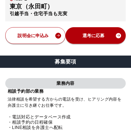
東京（永田町）
弁護士・税理士
引越手当・住宅手当も充実
費用
説明会に申込み
選考に応募
グループ案内
募集要項
求人採用
業務内容
お知らせ
相談予約部の業務
法律相談を希望する方からの電話を受け、ヒアリング内容を
特設サイト
弁護士に引き継ぐお仕事です。
・電話対応とデータベース作成
相談先情報サイト
・相談予約の日程確保
・LINE相談を弁護士へ配転