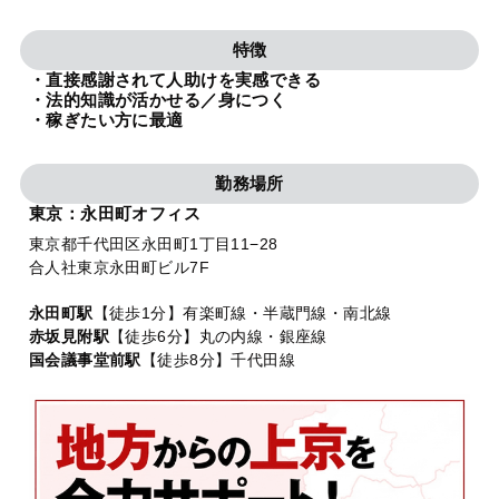
法人グループ
特徴
・直接感謝されて人助けを実感できる
プライバシーポリシー
利用規約
内部通報
お役立ち
・法的知識が活かせる／身につく
・稼ぎたい方に最適
TikTok受賞
定義集
動画集
勤務場所
東京：永田町オフィス
東京都千代田区永田町1丁目11−28
合人社東京永田町ビル7F
永田町駅
【徒歩1分】有楽町線・半蔵門線・南北線
赤坂見附駅
【徒歩6分】丸の内線・銀座線
国会議事堂前駅
【徒歩8分】千代田線