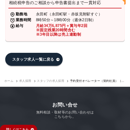
相続税申告のご相談から申告書提出まで一貫対応
勤務地
永田町（永田町駅・赤坂見附駅すぐ）
業務時間
8時50分～18時00分（週休2日制）
給与
月給34万6,875円＋賞与年2回
※固定残業20時間含む
※3年目以降は売上連動制
スタッフ求人一覧に戻る
ホーム
求人採用
スタッフの求人採用
予約受付オペレーター（契約社員）（永
田町7F）｜求人採用
お問い合せ
無料相談・取材等のお問い合わせは
こちらから。
詳しくはこちら