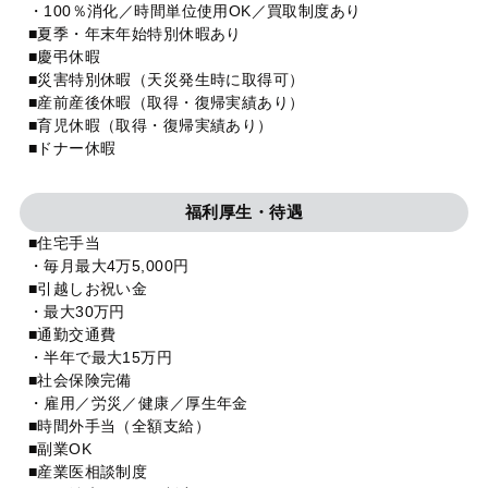
・100％消化／時間単位使用OK／買取制度あり
■夏季・年末年始特別休暇あり
■慶弔休暇
■災害特別休暇（天災発生時に取得可）
■産前産後休暇（取得・復帰実績あり）
■育児休暇（取得・復帰実績あり）
■ドナー休暇
福利厚生・待遇
■住宅手当
・毎月最大4万5,000円
■引越しお祝い金
・最大30万円
■通勤交通費
・半年で最大15万円
■社会保険完備
・雇用／労災／健康／厚生年金
■時間外手当（全額支給）
■副業OK
■産業医相談制度