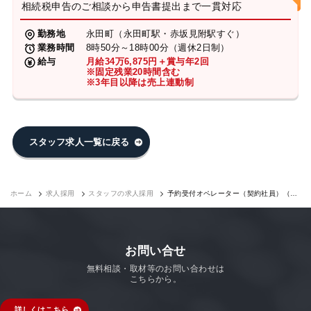
相続税申告のご相談から申告書提出まで一貫対応
勤務地
永田町（永田町駅・赤坂見附駅すぐ）
業務時間
8時50分～18時00分（週休2日制）
給与
月給34万6,875円＋賞与年2回
※固定残業20時間含む
※3年目以降は売上連動制
スタッフ求人一覧に戻る
ホーム
求人採用
スタッフの求人採用
予約受付オペレーター（契約社員）（永
田町7F）｜求人採用
お問い合せ
無料相談・取材等のお問い合わせは
こちらから。
詳しくはこちら