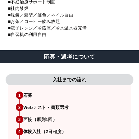
■不妊治療サポート制度
■社内禁煙
■服装／髪型／髪色／ネイル自由
■お茶／コーヒー飲み放題
■電子レンジ／冷蔵庫／冷水温水器完備
■自習机の利用自由
応募・選考について
入社までの流れ
応募
1
Webテスト・書類選考
2
面接（原則1回）
3
体験入社（2日程度）
4