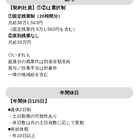
【契約社員】①②は選択制
①固定残業制（20時間分）
月給38万1,563円
（固定残業代 5万1,563円を含む）
②原則残業なし
月給33万円
◎いずれも
超過分の残業代は別途全額支給
賞与／扶養手当は対象外
一律の地域給を含む
年間休日
【年間休日125日】
■週休2日制
・土日勤務の可能性あり
・休日数は月の土日祝数に応じて変動
■有給休暇
・年10日以上