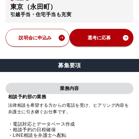
東京（永田町）
弁護士・税理士
引越手当・住宅手当も充実
費用
説明会に申込み
選考に応募
グループ案内
募集要項
求人採用
業務内容
お知らせ
相談予約部の業務
法律相談を希望する方からの電話を受け、ヒアリング内容を
特設サイト
弁護士に引き継ぐお仕事です。
・電話対応とデータベース作成
相談先情報サイト
・相談予約の日程確保
・LINE相談を弁護士へ配転