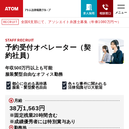
メニュー
全国6支部にて、アソシエイト弁護士募集（年俸1080万円〜）
RECRUIT
24時間365日全国対応
無料相談窓口はこちら
STAFF RECRUIT
予約受付オペレーター（契
電話・LINE・メールで相談予約受付中
約社員）
年収500万円以上も可能
ホーム
服装髪型自由なオフィス勤務
都心に住める高待遇
色々な事件に関われる
取扱分野
服装・髪型髪色自由
法律知識ゼロ大歓迎
月給
解決実績
38万1,563円
※固定残業20時間含む
※成績優秀者には特別賞与あり
アクセス
勤務地