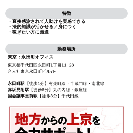
法人グループ
特徴
・直接感謝されて人助けを実感できる
プライバシーポリシー
利用規約
内部通報
お役立ち
・法的知識が活かせる／身につく
・稼ぎたい方に最適
TikTok受賞
定義集
動画集
勤務場所
東京：永田町オフィス
東京都千代田区永田町1丁目11−28
合人社東京永田町ビル7F
永田町駅
【徒歩1分】有楽町線・半蔵門線・南北線
赤坂見附駅
【徒歩6分】丸の内線・銀座線
国会議事堂前駅
【徒歩8分】千代田線