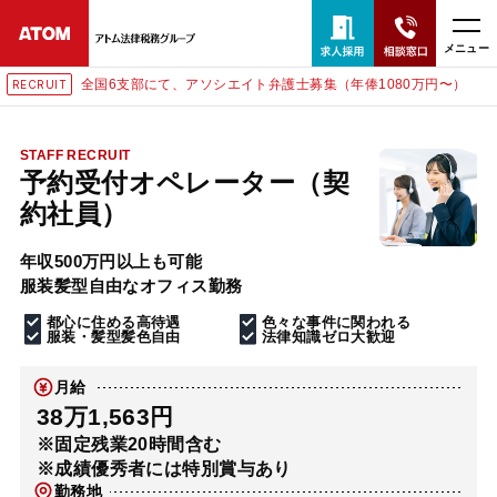
メニュー
全国6支部にて、アソシエイト弁護士募集（年俸1080万円〜）
RECRUIT
24時間365日全国対応
無料相談窓口はこちら
STAFF RECRUIT
予約受付オペレーター（契
電話・LINE・メールで相談予約受付中
約社員）
年収500万円以上も可能
ホーム
服装髪型自由なオフィス勤務
都心に住める高待遇
色々な事件に関われる
取扱分野
服装・髪型髪色自由
法律知識ゼロ大歓迎
月給
解決実績
38万1,563円
※固定残業20時間含む
※成績優秀者には特別賞与あり
アクセス
勤務地