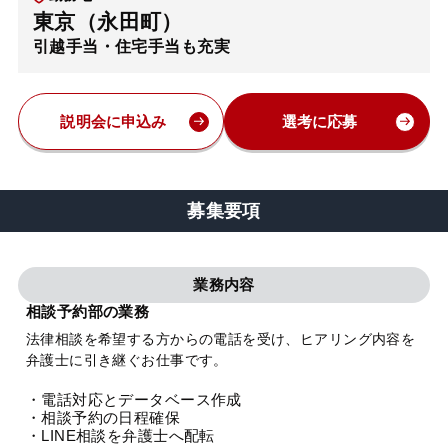
東京（永田町）
弁護士・税理士
引越手当・住宅手当も充実
費用
説明会に申込み
選考に応募
グループ案内
募集要項
求人採用
業務内容
お知らせ
相談予約部の業務
法律相談を希望する方からの電話を受け、ヒアリング内容を
特設サイト
弁護士に引き継ぐお仕事です。
・電話対応とデータベース作成
相談先情報サイト
・相談予約の日程確保
・LINE相談を弁護士へ配転