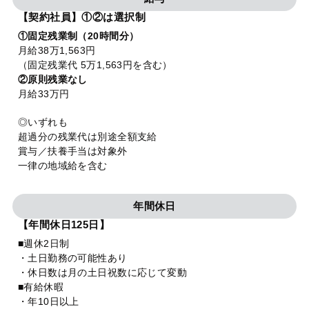
【契約社員】①②は選択制
①固定残業制（20時間分）
月給38万1,563円
（固定残業代 5万1,563円を含む）
②原則残業なし
月給33万円
◎いずれも
超過分の残業代は別途全額支給
賞与／扶養手当は対象外
一律の地域給を含む
年間休日
【年間休日125日】
■週休2日制
・土日勤務の可能性あり
・休日数は月の土日祝数に応じて変動
■有給休暇
・年10日以上