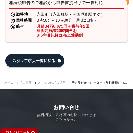
相続税申告のご相談から申告書提出まで一貫対応
勤務地
永田町（永田町駅・赤坂見附駅すぐ）
業務時間
8時50分～18時00分（週休2日制）
給与
月給34万6,875円＋賞与年2回
※固定残業20時間含む
※3年目以降は売上連動制
スタッフ求人一覧に戻る
ホーム
求人採用
スタッフの求人採用
予約受付オペレーター（契約社員）（永
田町7F）｜求人採用
お問い合せ
無料相談・取材等のお問い合わせは
こちらから。
詳しくはこちら