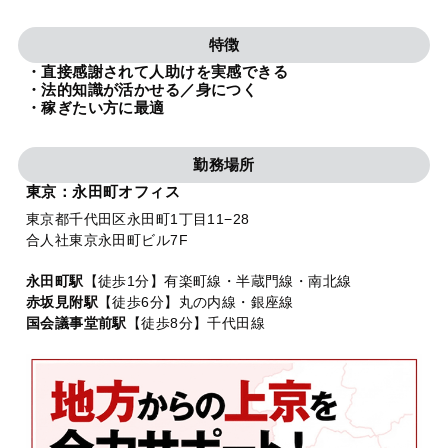
法人グループ
特徴
・直接感謝されて人助けを実感できる
プライバシーポリシー
利用規約
内部通報
お役立ち
・法的知識が活かせる／身につく
・稼ぎたい方に最適
TikTok受賞
定義集
動画集
勤務場所
東京：永田町オフィス
東京都千代田区永田町1丁目11−28
合人社東京永田町ビル7F
永田町駅
【徒歩1分】有楽町線・半蔵門線・南北線
赤坂見附駅
【徒歩6分】丸の内線・銀座線
国会議事堂前駅
【徒歩8分】千代田線