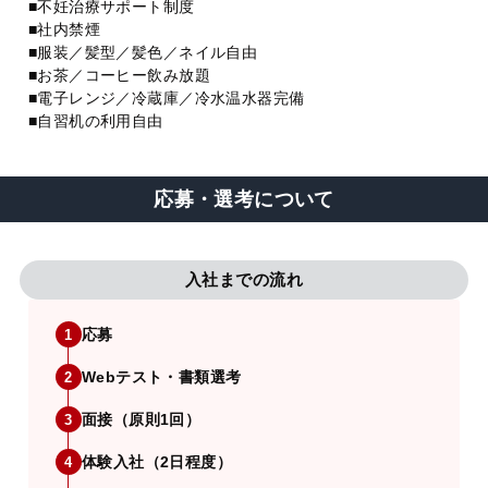
■不妊治療サポート制度
■社内禁煙
■服装／髪型／髪色／ネイル自由
■お茶／コーヒー飲み放題
■電子レンジ／冷蔵庫／冷水温水器完備
■自習机の利用自由
応募・選考について
入社までの流れ
応募
1
Webテスト・書類選考
2
面接（原則1回）
3
体験入社（2日程度）
4