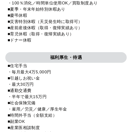
・100％消化／時間単位使用OK／買取制度あり
■夏季・年末年始特別休暇あり
■慶弔休暇
■災害特別休暇（天災発生時に取得可）
■産前産後休暇（取得・復帰実績あり）
■育児休暇（取得・復帰実績あり）
■ドナー休暇
福利厚生・待遇
■住宅手当
・毎月最大4万5,000円
■引越しお祝い金
・最大30万円
■通勤交通費
・半年で最大15万円
■社会保険完備
・雇用／労災／健康／厚生年金
■時間外手当（全額支給）
■副業OK
■産業医相談制度