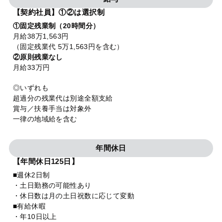
【契約社員】①②は選択制
①固定残業制（20時間分）
月給38万1,563円
（固定残業代 5万1,563円を含む）
②原則残業なし
月給33万円
◎いずれも
超過分の残業代は別途全額支給
賞与／扶養手当は対象外
一律の地域給を含む
年間休日
【年間休日125日】
■週休2日制
・土日勤務の可能性あり
・休日数は月の土日祝数に応じて変動
■有給休暇
・年10日以上