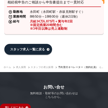
相続税申告のご相談から申告書提出まで一貫対応
勤務地
永田町（永田町駅・赤坂見附駅すぐ）
業務時間
8時50分～18時00分（週休2日制）
給与
月給34万6,875円＋賞与年2回
※固定残業20時間含む
※3年目以降は売上連動制
スタッフ求人一覧に戻る
ホーム
求人採用
スタッフの求人採用
予約受付オペレーター（契約社員）（永
田町7F）｜求人採用
お問い合せ
無料相談・取材等のお問い合わせは
こちらから。
詳しくはこちら