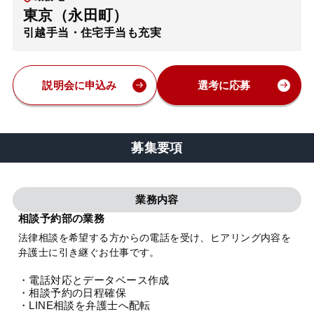
東京（永田町）
弁護士・税理士
引越手当・住宅手当も充実
費用
説明会に申込み
選考に応募
グループ案内
募集要項
求人採用
業務内容
お知らせ
相談予約部の業務
法律相談を希望する方からの電話を受け、ヒアリング内容を
特設サイト
弁護士に引き継ぐお仕事です。
・電話対応とデータベース作成
相談先情報サイト
・相談予約の日程確保
・LINE相談を弁護士へ配転