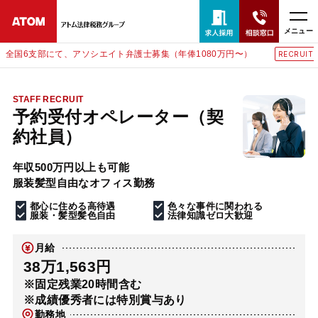
メニュー
1080万円〜）
東京にて、相談予約スタッフ募集（月給38万
RECRUIT
24時間365日全国対応
無料相談窓口はこちら
STAFF RECRUIT
予約受付オペレーター（契
電話・LINE・メールで相談予約受付中
約社員）
年収500万円以上も可能
ホーム
服装髪型自由なオフィス勤務
都心に住める高待遇
色々な事件に関われる
取扱分野
服装・髪型髪色自由
法律知識ゼロ大歓迎
月給
解決実績
38万1,563円
※固定残業20時間含む
※成績優秀者には特別賞与あり
アクセス
勤務地