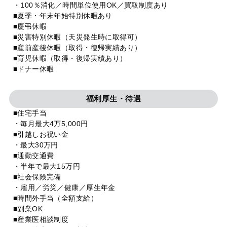
・100％消化／時間単位使用OK／買取制度あり
■夏季・年末年始特別休暇あり
■慶弔休暇
■災害特別休暇（天災発生時に取得可）
■産前産後休暇（取得・復帰実績あり）
■育児休暇（取得・復帰実績あり）
■ドナー休暇
福利厚生・待遇
■住宅手当
・毎月最大4万5,000円
■引越しお祝い金
・最大30万円
■通勤交通費
・半年で最大15万円
■社会保険完備
・雇用／労災／健康／厚生年金
■時間外手当（全額支給）
■副業OK
■産業医相談制度