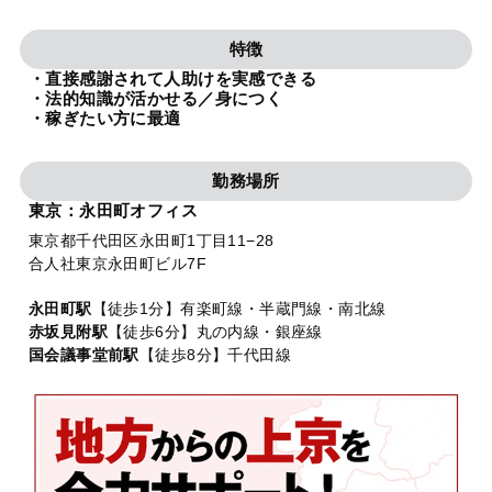
法人グループ
特徴
・直接感謝されて人助けを実感できる
プライバシーポリシー
利用規約
内部通報
お役立ち
・法的知識が活かせる／身につく
・稼ぎたい方に最適
TikTok受賞
定義集
動画集
勤務場所
東京：永田町オフィス
東京都千代田区永田町1丁目11−28
合人社東京永田町ビル7F
永田町駅
【徒歩1分】有楽町線・半蔵門線・南北線
赤坂見附駅
【徒歩6分】丸の内線・銀座線
国会議事堂前駅
【徒歩8分】千代田線