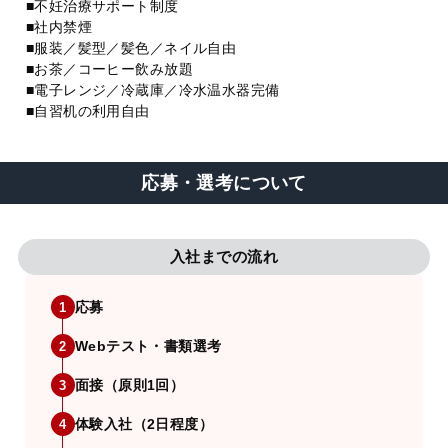
■不妊治療サポート制度
■社内禁煙
■服装／髪型／髪色／ネイル自由
■お茶／コーヒー飲み放題
■電子レンジ／冷蔵庫／冷水温水器完備
■自習机の利用自由
応募・選考について
入社までの流れ
応募
1
Webテスト・書類選考
2
面接（原則1回）
3
体験入社（2日程度）
4