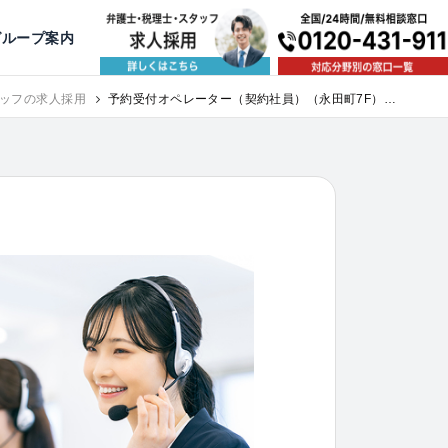
出版・寄稿
名古屋
京都
公益活動
大阪
神戸
福岡
グループ案内
相談予約スタッフ募集（月給38万以上）
ッフの求人採用
予約受付オペレーター（契約社員）（永田町7F）｜
求人採用