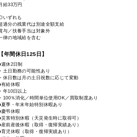
月給33万円
◎いずれも
超過分の残業代は別途全額支給
賞与／扶養手当は対象外
一律の地域給を含む
【年間休日125日】
■週休2日制
・土日勤務の可能性あり
・休日数は月の土日祝数に応じて変動
■有給休暇
・年10日以上
・100％消化／時間単位使用OK／買取制度あり
■夏季・年末年始特別休暇あり
■慶弔休暇
■災害特別休暇（天災発生時に取得可）
■産前産後休暇（取得・復帰実績あり）
■育児休暇（取得・復帰実績あり）