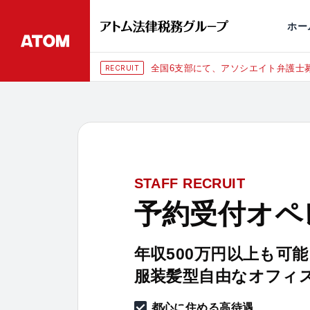
永田町
仙台
埼玉大宮
刑事事件
千葉
交通事故
市
ホー
全国6支部にて、アソシエイト弁護士募
RECRUIT
STAFF RECRUIT
予約受付オペ
年収500万円以上も可能
服装髪型自由なオフィ
都心に住める高待遇