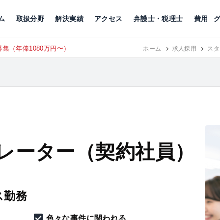
川
相続税
企業理念
丸の内
刑事事件
刑事事件
女性トラブル
代表挨拶
新宿
交通事故
交通事故
北千住
グループ概要
一般民事
相続税
相続税
横浜
出演・監修
離婚
沿革・組織
静岡
ム
取扱分野
解決実績
アクセス
弁護士・税理士
費用
集（年俸1080万円〜）
東京にて、
ホーム
RECRUIT
求人採用
スタ
レーター（契約社員）
ス勤務
色々な事件に関われる