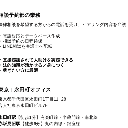
相談予約部の業務
法律相談を希望する方からの電話を受け、ヒアリング内容を弁護
・電話対応とデータベース作成
・相談予約の日程確保
・LINE相談を弁護士へ配転
・直接感謝されて人助けを実感できる
・法的知識が活かせる／身につく
・稼ぎたい方に最適
東京：永田町オフィス
東京都千代田区永田町1丁目11−28
合人社東京永田町ビル7F
永田町駅
【徒歩1分】有楽町線・半蔵門線・南北線
赤坂見附駅
【徒歩6分】丸の内線・銀座線