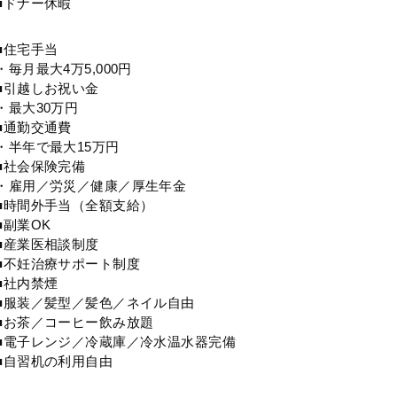
■ドナー休暇
■住宅手当
・毎月最大4万5,000円
■引越しお祝い金
・最大30万円
■通勤交通費
・半年で最大15万円
■社会保険完備
・雇用／労災／健康／厚生年金
■時間外手当（全額支給）
■副業OK
■産業医相談制度
■不妊治療サポート制度
■社内禁煙
■服装／髪型／髪色／ネイル自由
■お茶／コーヒー飲み放題
■電子レンジ／冷蔵庫／冷水温水器完備
■自習机の利用自由