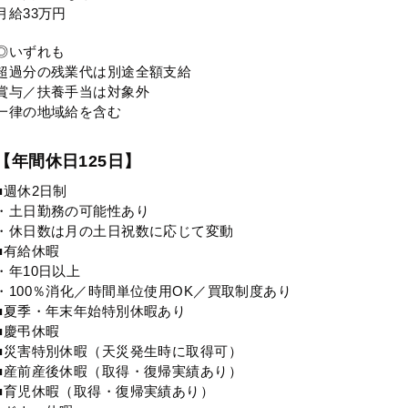
月給33万円
◎いずれも
超過分の残業代は別途全額支給
賞与／扶養手当は対象外
一律の地域給を含む
【年間休日125日】
■週休2日制
・土日勤務の可能性あり
・休日数は月の土日祝数に応じて変動
■有給休暇
・年10日以上
・100％消化／時間単位使用OK／買取制度あり
■夏季・年末年始特別休暇あり
■慶弔休暇
■災害特別休暇（天災発生時に取得可）
■産前産後休暇（取得・復帰実績あり）
■育児休暇（取得・復帰実績あり）