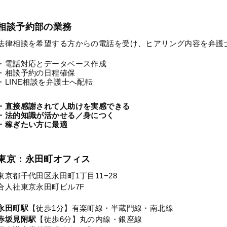
相談予約部の業務
法律相談を希望する方からの電話を受け、ヒアリング内容を弁護
・電話対応とデータベース作成
・相談予約の日程確保
・LINE相談を弁護士へ配転
・直接感謝されて人助けを実感できる
・法的知識が活かせる／身につく
・稼ぎたい方に最適
東京：永田町オフィス
東京都千代田区永田町1丁目11−28
合人社東京永田町ビル7F
永田町駅
【徒歩1分】有楽町線・半蔵門線・南北線
赤坂見附駅
【徒歩6分】丸の内線・銀座線