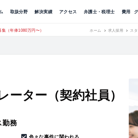
川
相続税
企業理念
丸の内
刑事事件
刑事事件
女性トラブル
代表挨拶
新宿
交通事故
交通事故
北千住
グループ概要
一般民事
相続税
相続税
横浜
出演・監修
離婚
沿革・組織
静岡
ム
取扱分野
解決実績
アクセス
弁護士・税理士
費用
給38万以上）
ホーム
求人採用
スタ
レーター（契約社員）
ス勤務
色々な事件に関われる