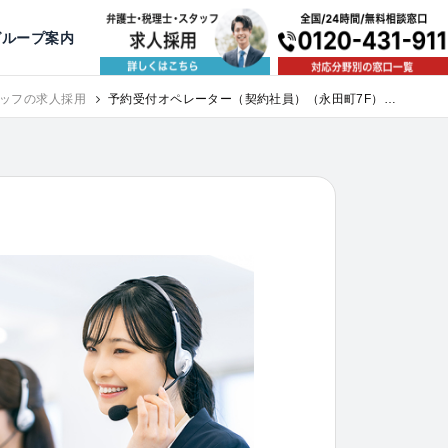
出版・寄稿
名古屋
京都
公益活動
大阪
神戸
福岡
グループ案内
ッフの求人採用
予約受付オペレーター（契約社員）（永田町7F）｜
求人採用