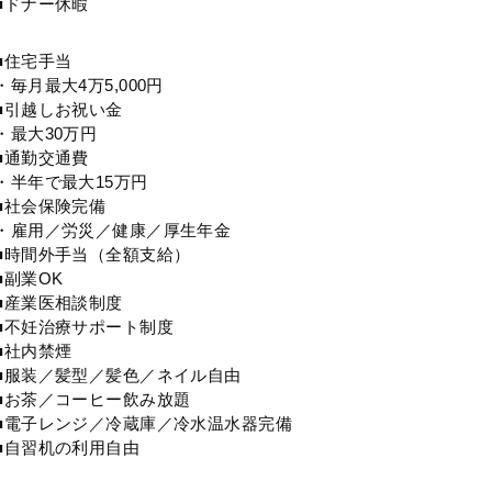
■ドナー休暇
■住宅手当
・毎月最大4万5,000円
■引越しお祝い金
・最大30万円
■通勤交通費
・半年で最大15万円
■社会保険完備
・雇用／労災／健康／厚生年金
■時間外手当（全額支給）
■副業OK
■産業医相談制度
■不妊治療サポート制度
■社内禁煙
■服装／髪型／髪色／ネイル自由
■お茶／コーヒー飲み放題
■電子レンジ／冷蔵庫／冷水温水器完備
■自習机の利用自由