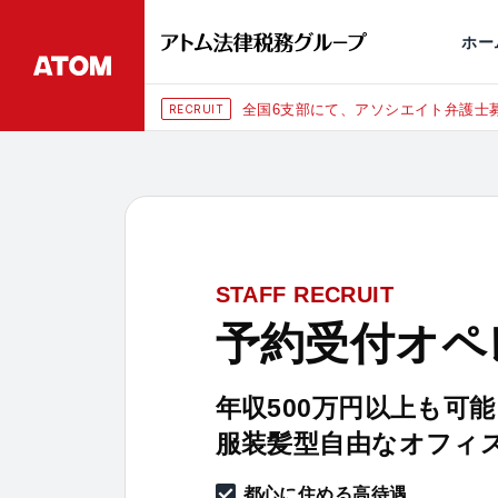
永田町
仙台
埼玉大宮
刑事事件
千葉
交通事故
市
ホー
東京にて、相談予約スタッフ募集（月
RECRUIT
STAFF RECRUIT
予約受付オペ
年収500万円以上も可能
服装髪型自由なオフィ
都心に住める高待遇