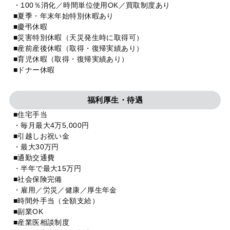
・100％消化／時間単位使用OK／買取制度あり
■夏季・年末年始特別休暇あり
■慶弔休暇
■災害特別休暇（天災発生時に取得可）
■産前産後休暇（取得・復帰実績あり）
■育児休暇（取得・復帰実績あり）
■ドナー休暇
福利厚生・待遇
■住宅手当
・毎月最大4万5,000円
■引越しお祝い金
・最大30万円
■通勤交通費
・半年で最大15万円
■社会保険完備
・雇用／労災／健康／厚生年金
■時間外手当（全額支給）
■副業OK
■産業医相談制度