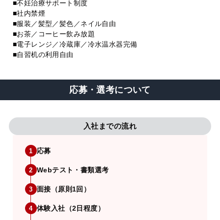
■不妊治療サポート制度
■社内禁煙
■服装／髪型／髪色／ネイル自由
■お茶／コーヒー飲み放題
■電子レンジ／冷蔵庫／冷水温水器完備
■自習机の利用自由
応募・選考について
入社までの流れ
応募
1
Webテスト・書類選考
2
面接（原則1回）
3
体験入社（2日程度）
4