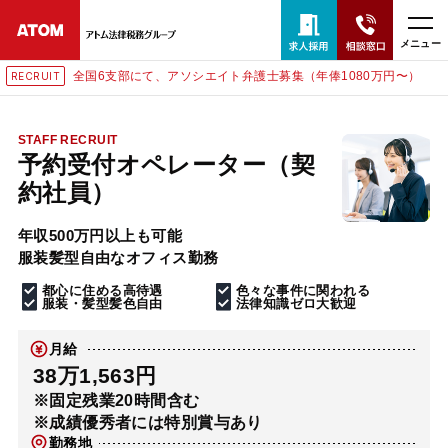
メニュー
全国6支部にて、アソシエイト弁護士募集（年俸1080万円〜）
RECRUIT
24時間365日全国対応
無料相談窓口はこちら
STAFF RECRUIT
予約受付オペレーター（契
電話・LINE・メールで相談予約受付中
約社員）
年収500万円以上も可能
ホーム
服装髪型自由なオフィス勤務
都心に住める高待遇
色々な事件に関われる
取扱分野
服装・髪型髪色自由
法律知識ゼロ大歓迎
月給
解決実績
38万1,563円
※固定残業20時間含む
※成績優秀者には特別賞与あり
アクセス
勤務地