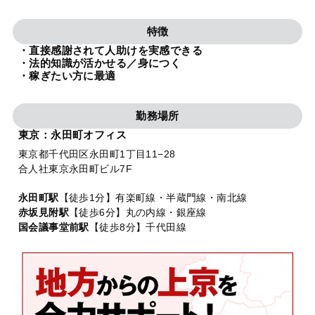
法人グループ
特徴
・直接感謝されて人助けを実感できる
プライバシーポリシー
利用規約
内部通報
お役立ち
・法的知識が活かせる／身につく
・稼ぎたい方に最適
TikTok受賞
定義集
動画集
勤務場所
東京：永田町オフィス
東京都千代田区永田町1丁目11−28
合人社東京永田町ビル7F
永田町駅
【徒歩1分】有楽町線・半蔵門線・南北線
赤坂見附駅
【徒歩6分】丸の内線・銀座線
国会議事堂前駅
【徒歩8分】千代田線