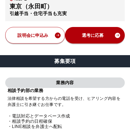
東京（永田町）
弁護士・税理士
引越手当・住宅手当も充実
費用
説明会に申込み
選考に応募
グループ案内
募集要項
求人採用
業務内容
お知らせ
相談予約部の業務
法律相談を希望する方からの電話を受け、ヒアリング内容を
特設サイト
弁護士に引き継ぐお仕事です。
・電話対応とデータベース作成
相談先情報サイト
・相談予約の日程確保
・LINE相談を弁護士へ配転