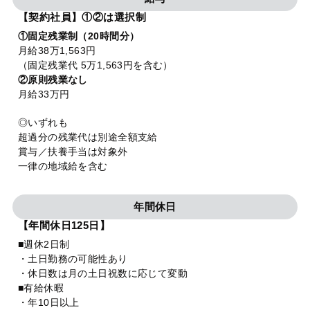
【契約社員】①②は選択制
①固定残業制（20時間分）
月給38万1,563円
（固定残業代 5万1,563円を含む）
②原則残業なし
月給33万円
◎いずれも
超過分の残業代は別途全額支給
賞与／扶養手当は対象外
一律の地域給を含む
年間休日
【年間休日125日】
■週休2日制
・土日勤務の可能性あり
・休日数は月の土日祝数に応じて変動
■有給休暇
・年10日以上