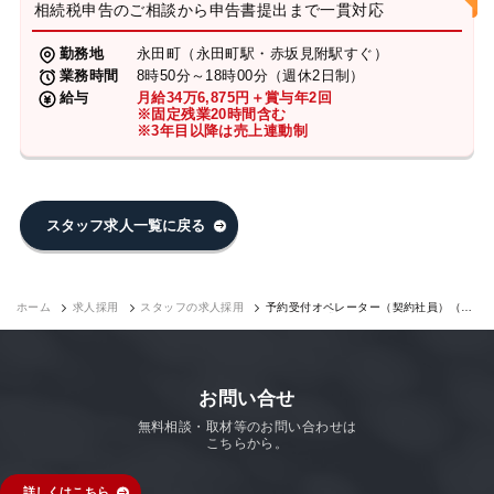
相続税申告のご相談から申告書提出まで一貫対応
勤務地
永田町（永田町駅・赤坂見附駅すぐ）
業務時間
8時50分～18時00分（週休2日制）
給与
月給34万6,875円＋賞与年2回
※固定残業20時間含む
※3年目以降は売上連動制
スタッフ求人一覧に戻る
ホーム
求人採用
スタッフの求人採用
予約受付オペレーター（契約社員）（永
田町7F）｜求人採用
お問い合せ
無料相談・取材等のお問い合わせは
こちらから。
詳しくはこちら