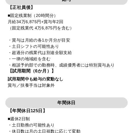
【正社員後】
■固定残業制（20時間分）
月給34万6,875円+賞与年2回
（固定残業代 4万6,875円を含む）
・賞与は月給の各1か月分が目安
・土日シフトの可能性あり
・超過分の残業代は別途全額支給
・一律の地域給を含む
・相談予約部での勤務時、成績優秀者には特別賞与あり
【試用期間（6か月）】
試用期間中も給与の変動なし
賞与／扶養手当は対象外
年間休日
【年間休日125日】
■週休2日制
・土日勤務の可能性あり
・休日数は月の土日祝数に応じて変動