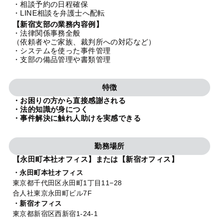
・相談予約の日程確保
法人グループ
・LINE相談を弁護士へ配転
【新宿支部の業務内容例】
・法律関係事務全般
プライバシーポリシー
利用規約
内部通報
お役立ち
（依頼者やご家族、裁判所への対応など）
・システムを使った事件管理
TikTok受賞
定義集
動画集
・支部の備品管理や書類管理
特徴
・お困りの方から直接感謝される
・法的知識が身につく
・事件解決に触れ人助けを実感できる
勤務場所
【永田町本社オフィス】または【新宿オフィス】
・永田町本社オフィス
東京都千代田区永田町1丁目11−28
合人社東京永田町ビル7F
・新宿オフィス
東京都新宿区西新宿1-24-1