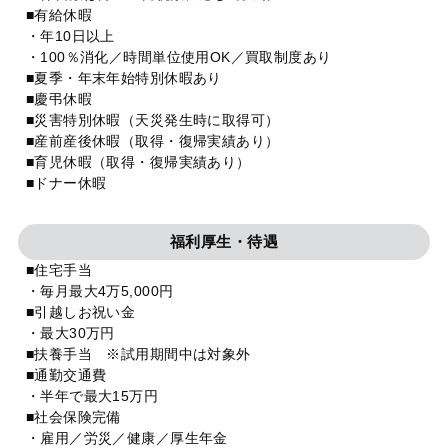
■有給休暇
・年10日以上
・100％消化／時間単位使用OK／買取制度あり
■夏季・年末年始特別休暇あり
■慶弔休暇
■災害特別休暇（天災発生時に取得可）
■産前産後休暇（取得・復帰実績あり）
■育児休暇（取得・復帰実績あり）
■ドナー休暇
福利厚生・待遇
■住宅手当
・毎月最大4万5,000円
■引越しお祝い金
・最大30万円
■扶養手当 ※試用期間中は対象外
■通勤交通費
・半年で最大15万円
■社会保険完備
・雇用／労災／健康／厚生年金