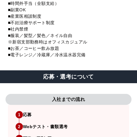
■時間外手当（全額支給）
■副業OK
■産業医相談制度
■不妊治療サポート制度
■社内禁煙
■服装／髪型／髪色／ネイル自由
※新宿支部勤務時はオフィスカジュアル
■お茶／コーヒー飲み放題
■電子レンジ／冷蔵庫／冷水温水器完備
応募・選考について
入社までの流れ
応募
1
Webテスト・書類選考
2