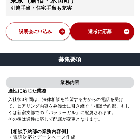
東京（新宿・永田町）
引越手当・住宅手当も充実
弁護士・税理士
費用
説明会に申込み
選考に応募
グループ案内
募集要項
求人採用
業務内容
お知らせ
適性に応じた業務
入社後3年間は、法律相談を希望する方からの電話を受け
て、ヒアリング内容を弁護士に引き継ぐ「相談予約部」もし
特設サイト
くは新宿支部での「パラリーガル」に配属されます。
その後は適性に応じて配属が変更となります。
相談先情報サイト
【相談予約部の業務内容例】
・電話対応とデータベース作成