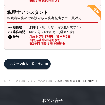
※固定残業20時間含む
税理士アシスタント
相続税申告のご相談から申告書提出まで一貫対応
勤務地
永田町（永田町駅・赤坂見附駅すぐ）
業務時間
8時50分～18時00分（週休2日制）
給与
月給34万6,875円＋賞与年2回
※固定残業20時間含む
※3年目以降は売上連動制
スタッフ求人一覧に戻る
ホーム
求人採用
スタッフの求人採用
新卒・準新卒 総合職（永田町7F）｜求
人採用
お問い合せ