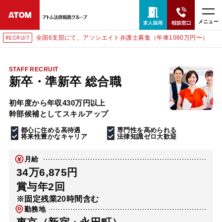
メニュー
全国6支部にて、アソシエイト弁護士募集（年俸1080万円〜）
RECRUIT
24時間365日全国対応
無料相談窓口はこちら
STAFF RECRUIT
新卒・準新卒 総合職
電話・LINE・メールで相談予約受付中
初年度から年収430万円以上
幹部候補としてスキルアップ
ホーム
都心に住める高待遇
専門性を高められる
将来性豊かなキャリア
法律知識ゼロ大歓迎
取扱分野
月給
34万6,875円
解決実績
賞与年2回
※固定残業20時間含む
勤務地
アクセス