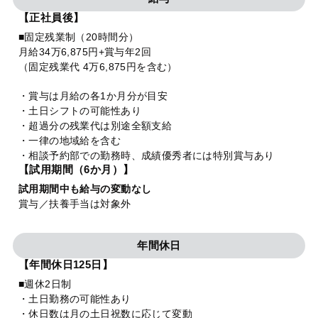
【正社員後】
■固定残業制（20時間分）
月給34万6,875円+賞与年2回
（固定残業代 4万6,875円を含む）
・賞与は月給の各1か月分が目安
・土日シフトの可能性あり
・超過分の残業代は別途全額支給
・一律の地域給を含む
・相談予約部での勤務時、成績優秀者には特別賞与あり
【試用期間（6か月）】
試用期間中も給与の変動なし
賞与／扶養手当は対象外
年間休日
【年間休日125日】
■週休2日制
・土日勤務の可能性あり
・休日数は月の土日祝数に応じて変動