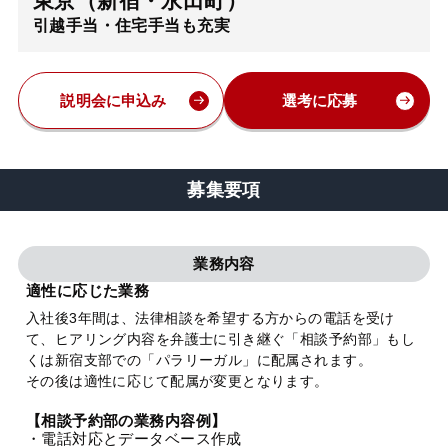
東京（新宿・永田町）
引越手当・住宅手当も充実
弁護士・税理士
費用
説明会に申込み
選考に応募
グループ案内
募集要項
求人採用
業務内容
お知らせ
適性に応じた業務
入社後3年間は、法律相談を希望する方からの電話を受け
て、ヒアリング内容を弁護士に引き継ぐ「相談予約部」もし
特設サイト
くは新宿支部での「パラリーガル」に配属されます。
その後は適性に応じて配属が変更となります。
相談先情報サイト
【相談予約部の業務内容例】
・電話対応とデータベース作成