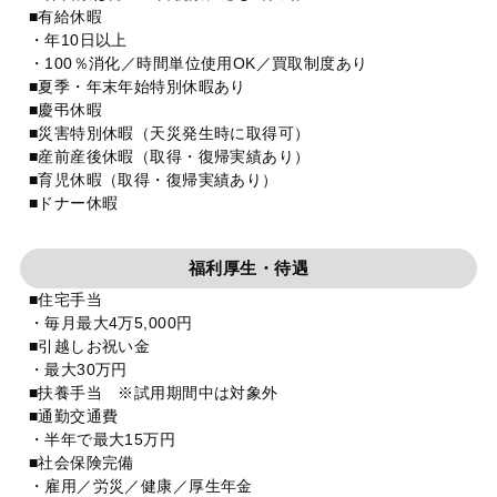
■有給休暇
・年10日以上
・100％消化／時間単位使用OK／買取制度あり
■夏季・年末年始特別休暇あり
■慶弔休暇
■災害特別休暇（天災発生時に取得可）
■産前産後休暇（取得・復帰実績あり）
■育児休暇（取得・復帰実績あり）
■ドナー休暇
福利厚生・待遇
■住宅手当
・毎月最大4万5,000円
■引越しお祝い金
・最大30万円
■扶養手当 ※試用期間中は対象外
■通勤交通費
・半年で最大15万円
■社会保険完備
・雇用／労災／健康／厚生年金