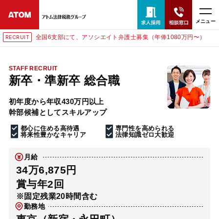
メニュー
全国6支部にて、アソシエイト弁護士募集（年俸1080万円〜）
RECRUIT
24時間365日全国対応
無料相談窓口はこちら
STAFF RECRUIT
新卒・準新卒 総合職
電話・LINE・メールで相談予約受付中
初年度から年収430万円以上
幹部候補としてスキルアップ
ホーム
都心に住める高待遇
専門性を高められる
将来性豊かなキャリア
法律知識ゼロ大歓迎
取扱分野
月給
34万6,875円
解決実績
賞与年2回
※固定残業20時間含む
勤務地
アクセス