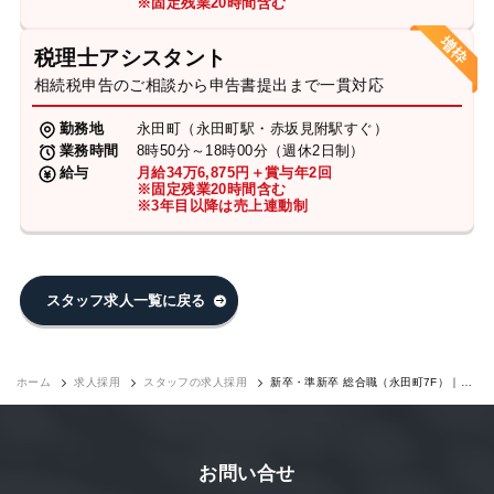
※固定残業20時間含む
税理士アシスタント
相続税申告のご相談から申告書提出まで一貫対応
勤務地
永田町（永田町駅・赤坂見附駅すぐ）
業務時間
8時50分～18時00分（週休2日制）
給与
月給34万6,875円＋賞与年2回
※固定残業20時間含む
※3年目以降は売上連動制
スタッフ求人一覧に戻る
ホーム
求人採用
スタッフの求人採用
新卒・準新卒 総合職（永田町7F）｜求
人採用
お問い合せ