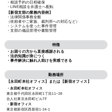
・相談予約の日程確保
法人グループ
・LINE相談を弁護士へ配転
【新宿支部の業務内容例】
・法律関係事務全般
プライバシーポリシー
利用規約
内部通報
お役立ち
（依頼者やご家族、裁判所への対応など）
・システムを使った事件管理
TikTok受賞
定義集
動画集
・支部の備品管理や書類管理
特徴
・お困りの方から直接感謝される
・法的知識が身につく
・事件解決に触れ人助けを実感できる
勤務場所
【永田町本社オフィス】または【新宿オフィス】
・永田町本社オフィス
東京都千代田区永田町1丁目11−28
合人社東京永田町ビル7F
・新宿オフィス
東京都新宿区西新宿1-24-1