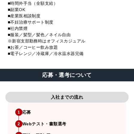
■時間外手当（全額支給）
■副業OK
■産業医相談制度
■不妊治療サポート制度
■社内禁煙
■服装／髪型／髪色／ネイル自由
※新宿支部勤務時はオフィスカジュアル
■お茶／コーヒー飲み放題
■電子レンジ／冷蔵庫／冷水温水器完備
応募・選考について
入社までの流れ
応募
1
Webテスト・書類選考
2