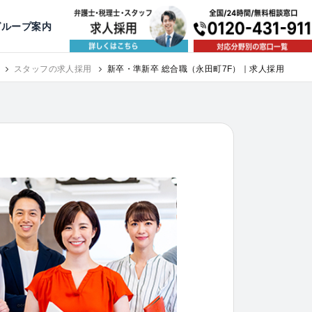
出版・寄稿
名古屋
京都
公益活動
大阪
神戸
福岡
グループ案内
スタッフの求人採用
新卒・準新卒 総合職（永田町7F）｜求人採用