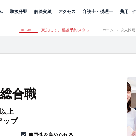
川
相続税
企業理念
丸の内
刑事事件
刑事事件
女性トラブル
代表挨拶
新宿
交通事故
交通事故
北千住
グループ概要
一般民事
相続税
相続税
横浜
出演・監修
離婚
沿革・組織
静岡
ム
取扱分野
解決実績
アクセス
弁護士・税理士
費用
給38万以上）
ホーム
求人採用
 総合職
円以上
アップ
専門性を高められる