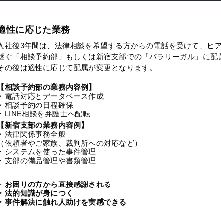
適性に応じた業務
入社後3年間は、法律相談を希望する方からの電話を受けて、ヒ
継ぐ「相談予約部」もしくは新宿支部での「パラリーガル」に配
その後は適性に応じて配属が変更となります。
【相談予約部の業務内容例】
・電話対応とデータベース作成
・相談予約の日程確保
・LINE相談を弁護士へ配転
【新宿支部の業務内容例】
・法律関係事務全般
（依頼者やご家族、裁判所への対応など）
・システムを使った事件管理
・支部の備品管理や書類管理
・お困りの方から直接感謝される
・法的知識が身につく
・事件解決に触れ人助けを実感できる