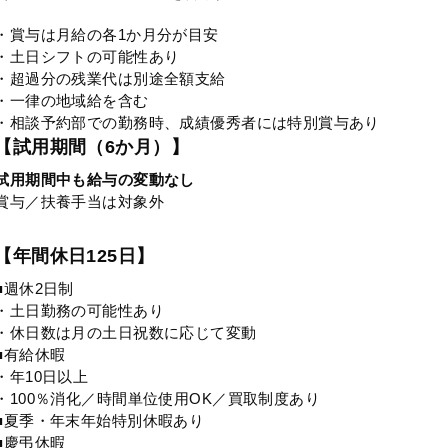
・賞与は月給の各1か月分が目安
・土日シフトの可能性あり
・超過分の残業代は別途全額支給
・一律の地域給を含む
・相談予約部での勤務時、成績優秀者には特別賞与あり
【試用期間（6か月）】
試用期間中も給与の変動なし
賞与／扶養手当は対象外
【年間休日125日】
■週休2日制
・土日勤務の可能性あり
・休日数は月の土日祝数に応じて変動
■有給休暇
・年10日以上
・100％消化／時間単位使用OK／買取制度あり
■夏季・年末年始特別休暇あり
■慶弔休暇