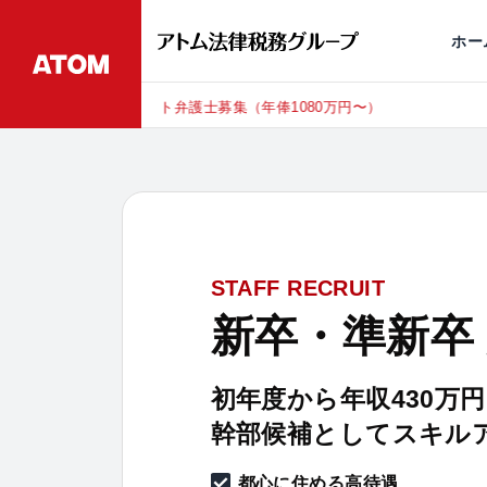
永田町
仙台
埼玉大宮
刑事事件
千葉
交通事故
市
ホー
東京にて、相談予約スタッフ募集（月
RECRUIT
STAFF RECRUIT
新卒・準新卒
初年度から年収430万
幹部候補としてスキル
都心に住める高待遇