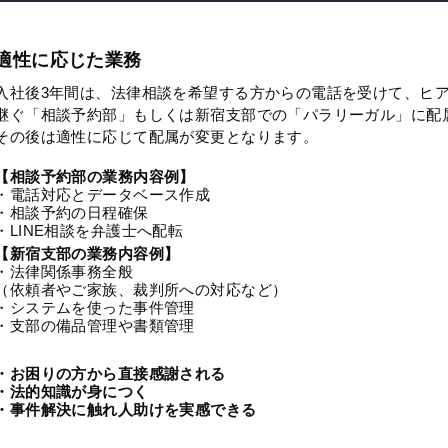
適性に応じた業務
入社後3年間は、法律相談を希望する方からの電話を受けて、ヒ
継ぐ「相談予約部」もしくは新宿支部での「パラリーガル」に配
その後は適性に応じて配属が変更となります。
【相談予約部の業務内容例】
・電話対応とデータベース作成
・相談予約の日程確保
・LINE相談を弁護士へ配転
【新宿支部の業務内容例】
・法律関係事務全般
（依頼者やご家族、裁判所への対応など）
・システムを使った事件管理
・支部の備品管理や書類管理
・お困りの方から直接感謝される
・法的知識が身につく
・事件解決に触れ人助けを実感できる