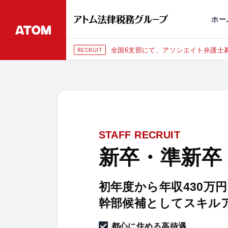
永田町
仙台
埼玉大宮
刑事事件
千葉
交通事故
市
ホー
全国6支部にて、アソシエイト弁護士募
RECRUIT
STAFF RECRUIT
新卒・準新卒
初年度から年収430万
幹部候補としてスキル
都心に住める高待遇