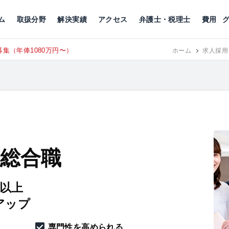
川
相続税
企業理念
丸の内
刑事事件
刑事事件
女性トラブル
代表挨拶
新宿
交通事故
交通事故
北千住
グループ概要
一般民事
相続税
相続税
横浜
出演・監修
離婚
沿革・組織
静岡
ム
取扱分野
解決実績
アクセス
弁護士・税理士
費用
集（年俸1080万円〜）
東京にて、
RECRUIT
ホーム
求人採用
 総合職
円以上
アップ
専門性を高められる