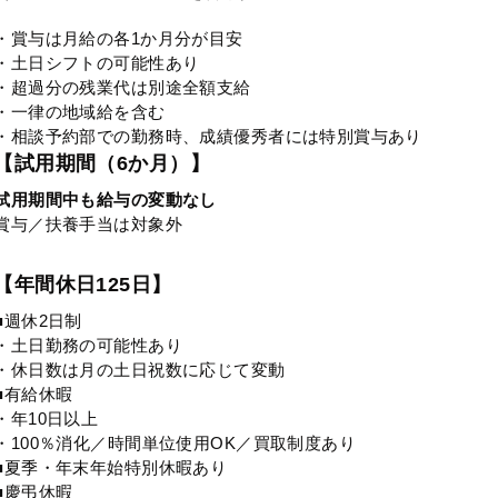
・賞与は月給の各1か月分が目安
・土日シフトの可能性あり
・超過分の残業代は別途全額支給
・一律の地域給を含む
・相談予約部での勤務時、成績優秀者には特別賞与あり
【試用期間（6か月）】
試用期間中も給与の変動なし
賞与／扶養手当は対象外
【年間休日125日】
■週休2日制
・土日勤務の可能性あり
・休日数は月の土日祝数に応じて変動
■有給休暇
・年10日以上
・100％消化／時間単位使用OK／買取制度あり
■夏季・年末年始特別休暇あり
■慶弔休暇