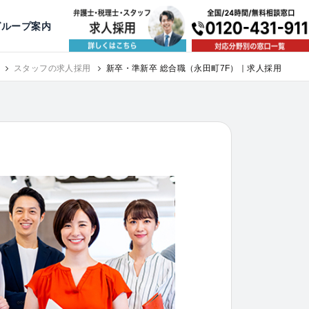
出版・寄稿
名古屋
京都
公益活動
大阪
神戸
福岡
グループ案内
相談予約スタッフ募集（月給38万以上）
スタッフの求人採用
新卒・準新卒 総合職（永田町7F）｜求人採用