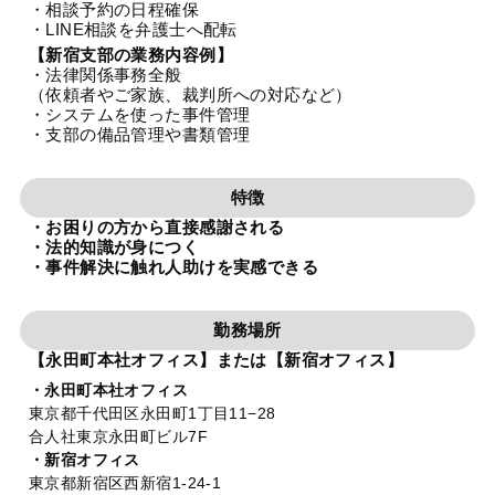
・相談予約の日程確保
法人グループ
・LINE相談を弁護士へ配転
【新宿支部の業務内容例】
・法律関係事務全般
プライバシーポリシー
利用規約
内部通報
お役立ち
（依頼者やご家族、裁判所への対応など）
・システムを使った事件管理
TikTok受賞
定義集
動画集
・支部の備品管理や書類管理
特徴
・お困りの方から直接感謝される
・法的知識が身につく
・事件解決に触れ人助けを実感できる
勤務場所
【永田町本社オフィス】または【新宿オフィス】
・永田町本社オフィス
東京都千代田区永田町1丁目11−28
合人社東京永田町ビル7F
・新宿オフィス
東京都新宿区西新宿1-24-1