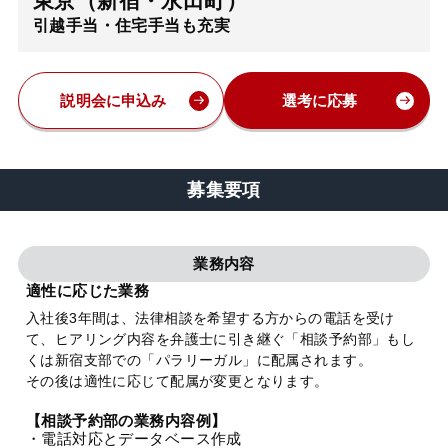
東京（新宿・永田町）
引越手当・住宅手当も充実
弁護士・税理士
費用
説明会に申込み
選考に応募
グループ案内
募集要項
求人採用
業務内容
お知らせ
適性に応じた業務
入社後3年間は、法律相談を希望する方からの電話を受け
て、ヒアリング内容を弁護士に引き継ぐ「相談予約部」もし
特設サイト
くは新宿支部での「パラリーガル」に配属されます。
その後は適性に応じて配属が変更となります。
相談先情報サイト
【相談予約部の業務内容例】
・電話対応とデータベース作成