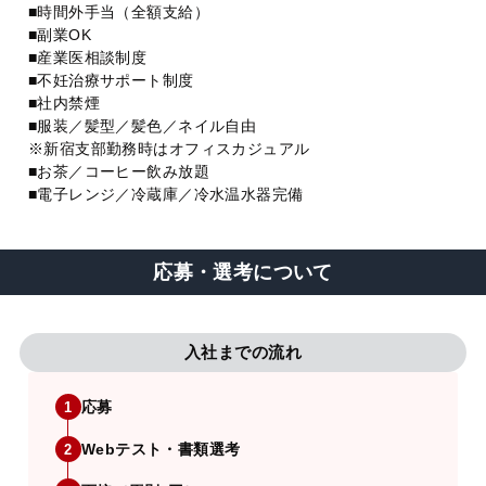
■時間外手当（全額支給）
■副業OK
■産業医相談制度
■不妊治療サポート制度
■社内禁煙
■服装／髪型／髪色／ネイル自由
※新宿支部勤務時はオフィスカジュアル
■お茶／コーヒー飲み放題
■電子レンジ／冷蔵庫／冷水温水器完備
応募・選考について
入社までの流れ
応募
1
Webテスト・書類選考
2