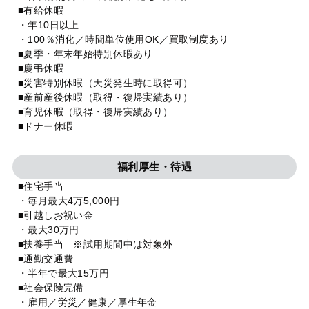
■有給休暇
・年10日以上
・100％消化／時間単位使用OK／買取制度あり
■夏季・年末年始特別休暇あり
■慶弔休暇
■災害特別休暇（天災発生時に取得可）
■産前産後休暇（取得・復帰実績あり）
■育児休暇（取得・復帰実績あり）
■ドナー休暇
福利厚生・待遇
■住宅手当
・毎月最大4万5,000円
■引越しお祝い金
・最大30万円
■扶養手当 ※試用期間中は対象外
■通勤交通費
・半年で最大15万円
■社会保険完備
・雇用／労災／健康／厚生年金