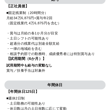
【正社員後】
■固定残業制（20時間分）
月給34万6,875円+賞与年2回
（固定残業代 4万6,875円を含む）
・賞与は月給の各1か月分が目安
・土日シフトの可能性あり
・超過分の残業代は別途全額支給
・一律の地域給を含む
・相談予約部での勤務時、成績優秀者には特別賞与あり
【試用期間（6か月）】
試用期間中も給与の変動なし
賞与／扶養手当は対象外
年間休日
【年間休日125日】
■週休2日制
・土日勤務の可能性あり
・休日数は月の土日祝数に応じて変動