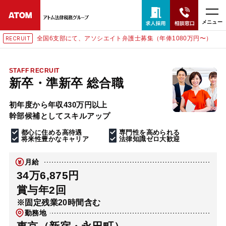
メニュー
アソシエイト弁護士募集（年俸1080万円〜）
東京にて、相談予
RECRUIT
24時間365日全国対応
無料相談窓口はこちら
STAFF RECRUIT
新卒・準新卒 総合職
電話・LINE・メールで相談予約受付中
初年度から年収430万円以上
幹部候補としてスキルアップ
ホーム
都心に住める高待遇
専門性を高められる
将来性豊かなキャリア
法律知識ゼロ大歓迎
取扱分野
月給
34万6,875円
解決実績
賞与年2回
※固定残業20時間含む
勤務地
アクセス