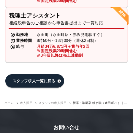
※固定残業20時間含む
税理士アシスタント
相続税申告のご相談から申告書提出まで一貫対応
勤務地
永田町（永田町駅・赤坂見附駅すぐ）
業務時間
8時50分～18時00分（週休2日制）
給与
月給34万6,875円＋賞与年2回
※固定残業20時間含む
※3年目以降は売上連動制
スタッフ求人一覧に戻る
ホーム
求人採用
スタッフの求人採用
新卒・準新卒 総合職（永田町7F）｜求
人採用
お問い合せ