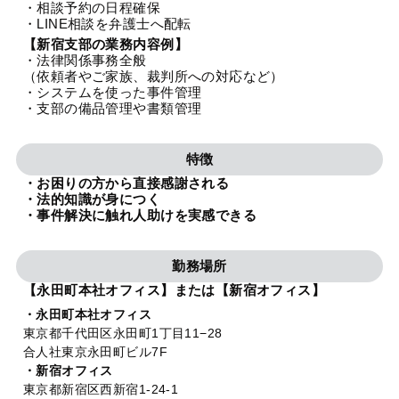
・相談予約の日程確保
法人グループ
・LINE相談を弁護士へ配転
【新宿支部の業務内容例】
・法律関係事務全般
プライバシーポリシー
利用規約
内部通報
お役立ち
（依頼者やご家族、裁判所への対応など）
・システムを使った事件管理
TikTok受賞
定義集
動画集
・支部の備品管理や書類管理
特徴
・お困りの方から直接感謝される
・法的知識が身につく
・事件解決に触れ人助けを実感できる
勤務場所
【永田町本社オフィス】または【新宿オフィス】
・永田町本社オフィス
東京都千代田区永田町1丁目11−28
合人社東京永田町ビル7F
・新宿オフィス
東京都新宿区西新宿1-24-1