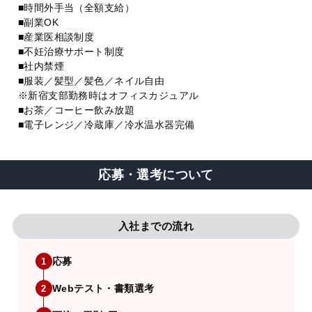
■時間外手当（全額支給）
■副業OK
■産業医相談制度
■不妊治療サポート制度
■社内禁煙
■服装／髪型／髪色／ネイル自由
※新宿支部勤務時はオフィスカジュアル
■お茶／コーヒー飲み放題
■電子レンジ／冷蔵庫／冷水温水器完備
応募・選考について
入社までの流れ
応募
1
Webテスト・書類選考
2