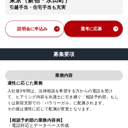
東京（新宿・永田町）
引越手当・住宅手当も充実
弁護士・税理士
費用
説明会に申込み
選考に応募
グループ案内
募集要項
求人採用
業務内容
お知らせ
適性に応じた業務
入社後3年間は、法律相談を希望する方からの電話を受け
て、ヒアリング内容を弁護士に引き継ぐ「相談予約部」もし
特設サイト
くは新宿支部での「パラリーガル」に配属されます。
その後は適性に応じて配属が変更となります。
相談先情報サイト
【相談予約部の業務内容例】
・電話対応とデータベース作成