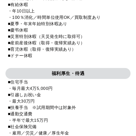
■有給休暇
・年10日以上
・100％消化／時間単位使用OK／買取制度あり
■夏季・年末年始特別休暇あり
■慶弔休暇
■災害特別休暇（天災発生時に取得可）
■産前産後休暇（取得・復帰実績あり）
■育児休暇（取得・復帰実績あり）
■ドナー休暇
福利厚生・待遇
■住宅手当
・毎月最大4万5,000円
■引越しお祝い金
・最大30万円
■扶養手当 ※試用期間中は対象外
■通勤交通費
・半年で最大15万円
■社会保険完備
・雇用／労災／健康／厚生年金