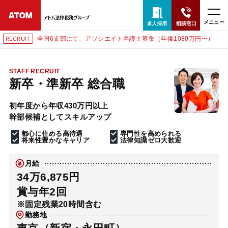
メニュー
全国6支部にて、アソシエイト弁護士募集（年俸1080万円〜）
RECRUIT
24時間365日全国対応
無料相談窓口はこちら
STAFF RECRUIT
新卒・準新卒 総合職
電話・LINE・メールで相談予約受付中
初年度から年収430万円以上
幹部候補としてスキルアップ
ホーム
都心に住める高待遇
専門性を高められる
将来性豊かなキャリア
法律知識ゼロ大歓迎
取扱分野
月給
34万6,875円
解決実績
賞与年2回
※固定残業20時間含む
勤務地
アクセス