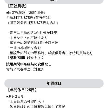
【正社員後】
■固定残業制（20時間分）
月給34万6,875円+賞与年2回
（固定残業代 4万6,875円を含む）
・賞与は月給の各1か月分が目安
・土日シフトの可能性あり
・超過分の残業代は別途全額支給
・一律の地域給を含む
・相談予約部での勤務時、成績優秀者には特別賞与あり
【試用期間（6か月）】
試用期間中も給与の変動なし
賞与／扶養手当は対象外
年間休日
【年間休日125日】
■週休2日制
・土日勤務の可能性あり
・休日数は月の土日祝数に応じて変動