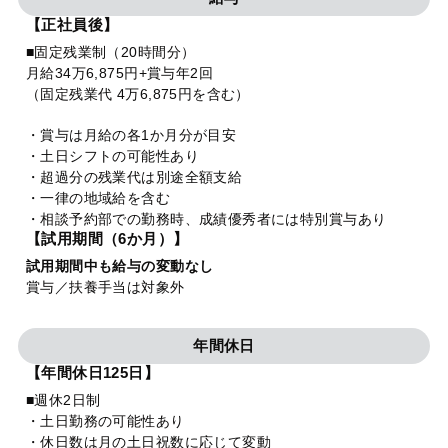
【正社員後】
■固定残業制（20時間分）
月給34万6,875円+賞与年2回
（固定残業代 4万6,875円を含む）
・賞与は月給の各1か月分が目安
・土日シフトの可能性あり
・超過分の残業代は別途全額支給
・一律の地域給を含む
・相談予約部での勤務時、成績優秀者には特別賞与あり
【試用期間（6か月）】
試用期間中も給与の変動なし
賞与／扶養手当は対象外
年間休日
【年間休日125日】
■週休2日制
・土日勤務の可能性あり
・休日数は月の土日祝数に応じて変動