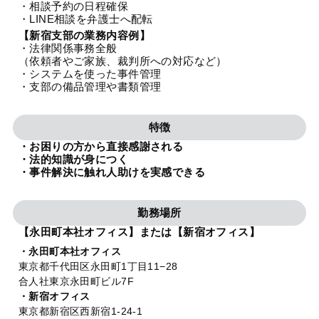
・相談予約の日程確保
法人グループ
・LINE相談を弁護士へ配転
【新宿支部の業務内容例】
・法律関係事務全般
プライバシーポリシー
利用規約
内部通報
お役立ち
（依頼者やご家族、裁判所への対応など）
・システムを使った事件管理
TikTok受賞
定義集
動画集
・支部の備品管理や書類管理
特徴
・お困りの方から直接感謝される
・法的知識が身につく
・事件解決に触れ人助けを実感できる
勤務場所
【永田町本社オフィス】または【新宿オフィス】
・永田町本社オフィス
東京都千代田区永田町1丁目11−28
合人社東京永田町ビル7F
・新宿オフィス
東京都新宿区西新宿1-24-1