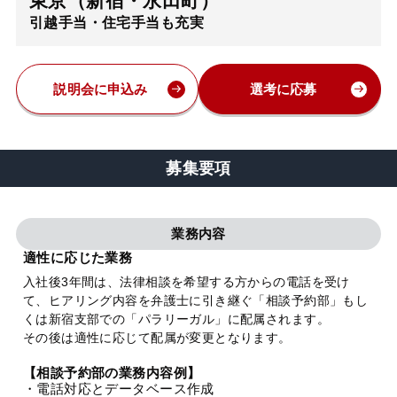
東京（新宿・永田町）
引越手当・住宅手当も充実
弁護士・税理士
費用
説明会に申込み
選考に応募
グループ案内
募集要項
求人採用
業務内容
お知らせ
適性に応じた業務
入社後3年間は、法律相談を希望する方からの電話を受け
て、ヒアリング内容を弁護士に引き継ぐ「相談予約部」もし
特設サイト
くは新宿支部での「パラリーガル」に配属されます。
その後は適性に応じて配属が変更となります。
相談先情報サイト
【相談予約部の業務内容例】
・電話対応とデータベース作成