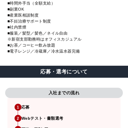
■時間外手当（全額支給）
■副業OK
■産業医相談制度
■不妊治療サポート制度
■社内禁煙
■服装／髪型／髪色／ネイル自由
※新宿支部勤務時はオフィスカジュアル
■お茶／コーヒー飲み放題
■電子レンジ／冷蔵庫／冷水温水器完備
応募・選考について
入社までの流れ
応募
1
Webテスト・書類選考
2