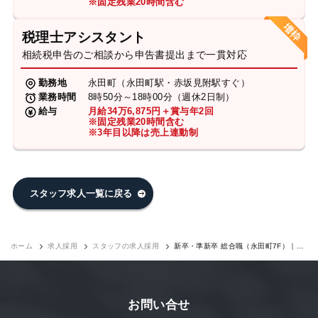
※固定残業20時間含む
税理士アシスタント
相続税申告のご相談から申告書提出まで一貫対応
勤務地
永田町（永田町駅・赤坂見附駅すぐ）
業務時間
8時50分～18時00分（週休2日制）
給与
月給34万6,875円＋賞与年2回
※固定残業20時間含む
※3年目以降は売上連動制
スタッフ求人一覧に戻る
ホーム
求人採用
スタッフの求人採用
新卒・準新卒 総合職（永田町7F）｜求
人採用
お問い合せ