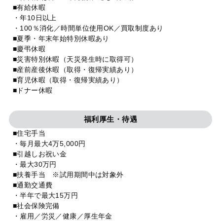
■有給休暇
・年10日以上
・100％消化／時間単位使用OK／買取制度あり
■夏季・年末年始特別休暇あり
■慶弔休暇
■災害特別休暇（天災発生時に取得可）
■産前産後休暇（取得・復帰実績あり）
■育児休暇（取得・復帰実績あり）
■ドナー休暇
福利厚生・待遇
■住宅手当
・毎月最大4万5,000円
■引越しお祝い金
・最大30万円
■扶養手当 ※試用期間中は対象外
■通勤交通費
・半年で最大15万円
■社会保険完備
・雇用／労災／健康／厚生年金