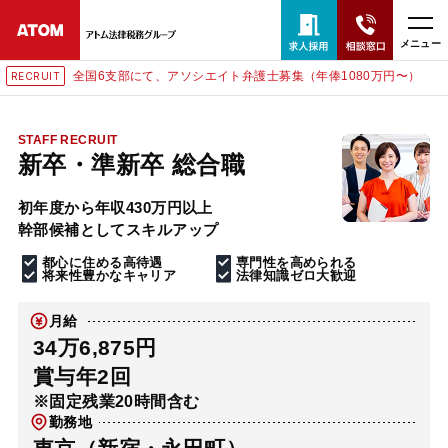
メニュー
全国6支部にて、アソシエイト弁護士募集（年俸1080万円〜）
RECRUIT
24時間365日全国対応
無料相談窓口はこちら
STAFF RECRUIT
新卒・準新卒 総合職
電話・LINE・メールで相談予約受付中
初年度から年収430万円以上
幹部候補としてスキルアップ
ホーム
都心に住める高待遇
専門性を高められる
将来性豊かなキャリア
法律知識ゼロ大歓迎
取扱分野
月給
34万6,875円
解決実績
賞与年2回
※固定残業20時間含む
勤務地
アクセス