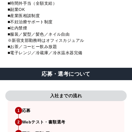
■時間外手当（全額支給）
■副業OK
■産業医相談制度
■不妊治療サポート制度
■社内禁煙
■服装／髪型／髪色／ネイル自由
※新宿支部勤務時はオフィスカジュアル
■お茶／コーヒー飲み放題
■電子レンジ／冷蔵庫／冷水温水器完備
応募・選考について
入社までの流れ
応募
1
Webテスト・書類選考
2