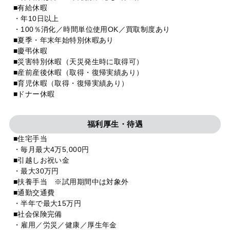
■有給休暇
・年10日以上
・100％消化／時間単位使用OK／買取制度あり
■夏季・年末年始特別休暇あり
■慶弔休暇
■災害特別休暇（天災発生時に取得可）
■産前産後休暇（取得・復帰実績あり）
■育児休暇（取得・復帰実績あり）
■ドナー休暇
福利厚生・待遇
■住宅手当
・毎月最大4万5,000円
■引越しお祝い金
・最大30万円
■扶養手当 ※試用期間中は対象外
■通勤交通費
・半年で最大15万円
■社会保険完備
・雇用／労災／健康／厚生年金