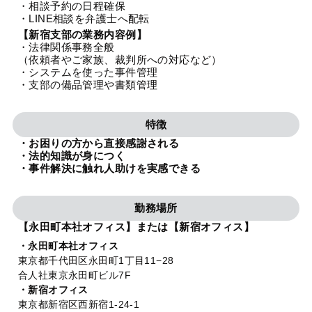
・相談予約の日程確保
法人グループ
・LINE相談を弁護士へ配転
【新宿支部の業務内容例】
・法律関係事務全般
プライバシーポリシー
利用規約
内部通報
お役立ち
（依頼者やご家族、裁判所への対応など）
・システムを使った事件管理
TikTok受賞
定義集
動画集
・支部の備品管理や書類管理
特徴
・お困りの方から直接感謝される
・法的知識が身につく
・事件解決に触れ人助けを実感できる
勤務場所
【永田町本社オフィス】または【新宿オフィス】
・永田町本社オフィス
東京都千代田区永田町1丁目11−28
合人社東京永田町ビル7F
・新宿オフィス
東京都新宿区西新宿1-24-1