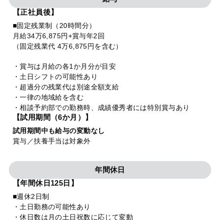
【正社員後】
■固定残業制（20時間分）
月給34万6,875円+賞与年2回
（固定残業代 4万6,875円を含む）
・賞与は月給の各1か月分が目安
・土日シフトの可能性あり
・超過分の残業代は別途全額支給
・一律の地域給を含む
・相談予約部での勤務時、成績優秀者には特別賞与あり
【試用期間（6か月）】
試用期間中も給与の変動なし
賞与／扶養手当は対象外
年間休日
【年間休日125日】
■週休2日制
・土日勤務の可能性あり
・休日数は月の土日祝数に応じて変動