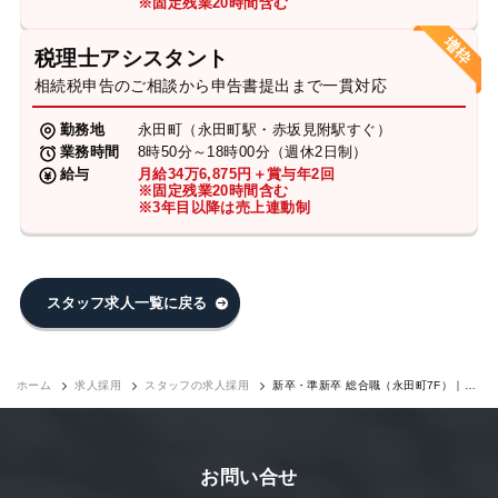
※固定残業20時間含む
税理士アシスタント
相続税申告のご相談から申告書提出まで一貫対応
勤務地
永田町（永田町駅・赤坂見附駅すぐ）
業務時間
8時50分～18時00分（週休2日制）
給与
月給34万6,875円＋賞与年2回
※固定残業20時間含む
※3年目以降は売上連動制
スタッフ求人一覧に戻る
ホーム
求人採用
スタッフの求人採用
新卒・準新卒 総合職（永田町7F）｜求
人採用
お問い合せ