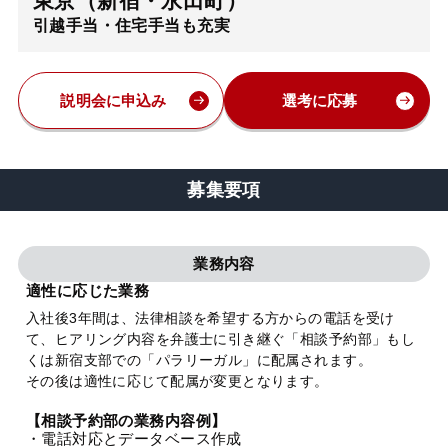
東京（新宿・永田町）
引越手当・住宅手当も充実
弁護士・税理士
費用
説明会に申込み
選考に応募
グループ案内
募集要項
求人採用
業務内容
お知らせ
適性に応じた業務
入社後3年間は、法律相談を希望する方からの電話を受け
て、ヒアリング内容を弁護士に引き継ぐ「相談予約部」もし
特設サイト
くは新宿支部での「パラリーガル」に配属されます。
その後は適性に応じて配属が変更となります。
相談先情報サイト
【相談予約部の業務内容例】
・電話対応とデータベース作成