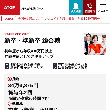
メニュー
弁護士募集（年俸1080万円〜）
東京にて、相談予約スタッフ募
RECRUIT
24時間365日全国対応
無料相談窓口はこちら
STAFF RECRUIT
新卒・準新卒 総合職
電話・LINE・メールで相談予約受付中
初年度から年収430万円以上
幹部候補としてスキルアップ
ホーム
都心に住める高待遇
専門性を高められる
将来性豊かなキャリア
法律知識ゼロ大歓迎
取扱分野
月給
34万6,875円
解決実績
賞与年2回
※固定残業20時間含む
勤務地
アクセス