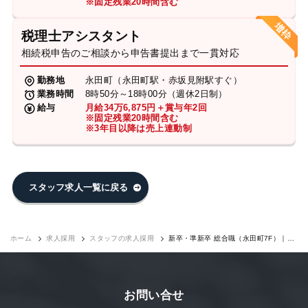
※固定残業20時間含む
税理士アシスタント
相続税申告のご相談から申告書提出まで一貫対応
勤務地
永田町（永田町駅・赤坂見附駅すぐ）
業務時間
8時50分～18時00分（週休2日制）
給与
月給34万6,875円＋賞与年2回
※固定残業20時間含む
※3年目以降は売上連動制
スタッフ求人一覧に戻る
ホーム
求人採用
スタッフの求人採用
新卒・準新卒 総合職（永田町7F）｜求
人採用
お問い合せ