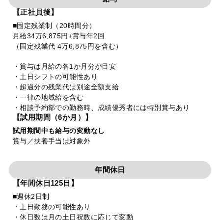
【正社員後】
■固定残業制（20時間分）
月給34万6,875円+賞与年2回
（固定残業代 4万6,875円を含む）
・賞与は月給の各1か月分が目安
・土日シフトの可能性あり
・超過分の残業代は別途全額支給
・一律の地域給を含む
・相談予約部での勤務時、成績優秀者には特別賞与あり
【試用期間（6か月）】
試用期間中も給与の変動なし
賞与／扶養手当は対象外
年間休日
【年間休日125日】
■週休2日制
・土日勤務の可能性あり
・休日数は月の土日祝数に応じて変動