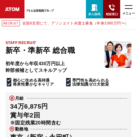
メニュー
全国6支部にて、アソシエイト弁護士募集（年俸1080万円〜）
RECRUIT
24時間365日全国対応
無料相談窓口はこちら
STAFF RECRUIT
新卒・準新卒 総合職
電話・LINE・メールで相談予約受付中
初年度から年収430万円以上
幹部候補としてスキルアップ
ホーム
都心に住める高待遇
専門性を高められる
将来性豊かなキャリア
法律知識ゼロ大歓迎
取扱分野
月給
34万6,875円
解決実績
賞与年2回
※固定残業20時間含む
勤務地
アクセス