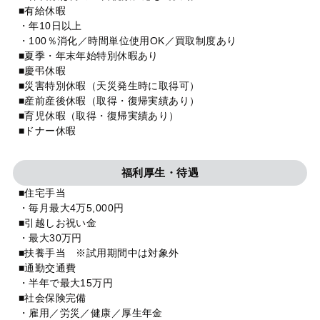
■有給休暇
・年10日以上
・100％消化／時間単位使用OK／買取制度あり
■夏季・年末年始特別休暇あり
■慶弔休暇
■災害特別休暇（天災発生時に取得可）
■産前産後休暇（取得・復帰実績あり）
■育児休暇（取得・復帰実績あり）
■ドナー休暇
福利厚生・待遇
■住宅手当
・毎月最大4万5,000円
■引越しお祝い金
・最大30万円
■扶養手当 ※試用期間中は対象外
■通勤交通費
・半年で最大15万円
■社会保険完備
・雇用／労災／健康／厚生年金