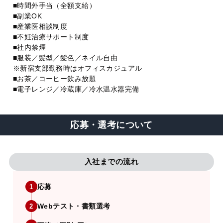
■時間外手当（全額支給）
■副業OK
■産業医相談制度
■不妊治療サポート制度
■社内禁煙
■服装／髪型／髪色／ネイル自由
※新宿支部勤務時はオフィスカジュアル
■お茶／コーヒー飲み放題
■電子レンジ／冷蔵庫／冷水温水器完備
応募・選考について
入社までの流れ
応募
1
Webテスト・書類選考
2