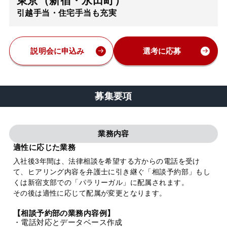
東京（新宿・永田町）
引越手当・住宅手当も充実
弁護士・税理士
費用
説明会に申込み
選考に応募
グループ案内
募集要項
求人採用
業務内容
お知らせ
適性に応じた業務
入社後3年間は、法律相談を希望する方からの電話を受け
て、ヒアリング内容を弁護士に引き継ぐ「相談予約部」もし
特設サイト
くは新宿支部での「パラリーガル」に配属されます。
その後は適性に応じて配属が変更となります。
相談先情報サイト
【相談予約部の業務内容例】
・電話対応とデータベース作成