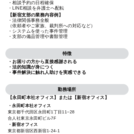
・相談予約の日程確保
法人グループ
・LINE相談を弁護士へ配転
【新宿支部の業務内容例】
・法律関係事務全般
プライバシーポリシー
利用規約
内部通報
お役立ち
（依頼者やご家族、裁判所への対応など）
・システムを使った事件管理
TikTok受賞
定義集
動画集
・支部の備品管理や書類管理
特徴
・お困りの方から直接感謝される
・法的知識が身につく
・事件解決に触れ人助けを実感できる
勤務場所
【永田町本社オフィス】または【新宿オフィス】
・永田町本社オフィス
東京都千代田区永田町1丁目11−28
合人社東京永田町ビル7F
・新宿オフィス
東京都新宿区西新宿1-24-1