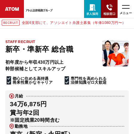
メニュー
全国6支部にて、アソシエイト弁護士募集（年俸1080万円〜）
RECRUIT
24時間365日全国対応
無料相談窓口はこちら
STAFF RECRUIT
新卒・準新卒 総合職
電話・LINE・メールで相談予約受付中
初年度から年収430万円以上
幹部候補としてスキルアップ
ホーム
都心に住める高待遇
専門性を高められる
将来性豊かなキャリア
法律知識ゼロ大歓迎
取扱分野
月給
34万6,875円
解決実績
賞与年2回
※固定残業20時間含む
勤務地
アクセス