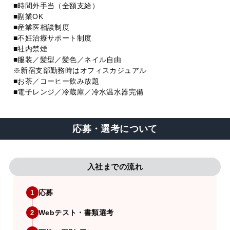
■時間外手当（全額支給）
■副業OK
■産業医相談制度
■不妊治療サポート制度
■社内禁煙
■服装／髪型／髪色／ネイル自由
※新宿支部勤務時はオフィスカジュアル
■お茶／コーヒー飲み放題
■電子レンジ／冷蔵庫／冷水温水器完備
応募・選考について
入社までの流れ
応募
1
Webテスト・書類選考
2