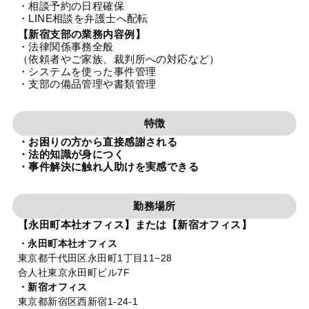
・相談予約の日程確保
法人グループ
・LINE相談を弁護士へ配転
【新宿支部の業務内容例】
・法律関係事務全般
プライバシーポリシー
利用規約
内部通報
お役立ち
（依頼者やご家族、裁判所への対応など）
・システムを使った事件管理
TikTok受賞
定義集
動画集
・支部の備品管理や書類管理
特徴
・お困りの方から直接感謝される
・法的知識が身につく
・事件解決に触れ人助けを実感できる
勤務場所
【永田町本社オフィス】または【新宿オフィス】
・永田町本社オフィス
東京都千代田区永田町1丁目11−28
合人社東京永田町ビル7F
・新宿オフィス
東京都新宿区西新宿1-24-1