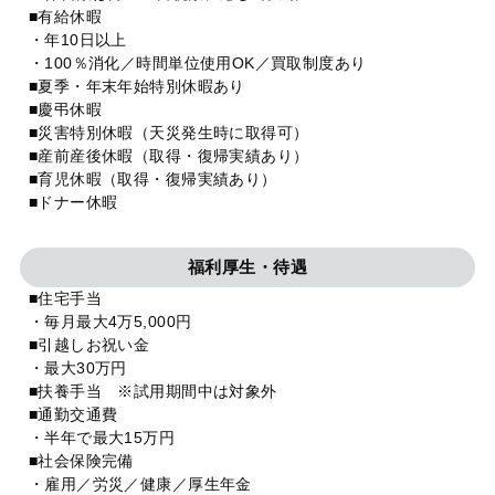
■有給休暇
・年10日以上
・100％消化／時間単位使用OK／買取制度あり
■夏季・年末年始特別休暇あり
■慶弔休暇
■災害特別休暇（天災発生時に取得可）
■産前産後休暇（取得・復帰実績あり）
■育児休暇（取得・復帰実績あり）
■ドナー休暇
福利厚生・待遇
■住宅手当
・毎月最大4万5,000円
■引越しお祝い金
・最大30万円
■扶養手当 ※試用期間中は対象外
■通勤交通費
・半年で最大15万円
■社会保険完備
・雇用／労災／健康／厚生年金