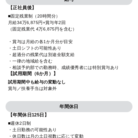
【正社員後】
■固定残業制（20時間分）
月給34万6,875円+賞与年2回
（固定残業代 4万6,875円を含む）
・賞与は月給の各1か月分が目安
・土日シフトの可能性あり
・超過分の残業代は別途全額支給
・一律の地域給を含む
・相談予約部での勤務時、成績優秀者には特別賞与あり
【試用期間（6か月）】
試用期間中も給与の変動なし
賞与／扶養手当は対象外
年間休日
【年間休日125日】
■週休2日制
・土日勤務の可能性あり
・休日数は月の土日祝数に応じて変動