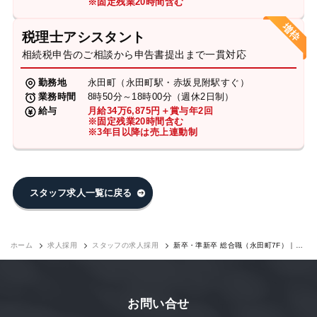
※固定残業20時間含む
税理士アシスタント
相続税申告のご相談から申告書提出まで一貫対応
勤務地
永田町（永田町駅・赤坂見附駅すぐ）
業務時間
8時50分～18時00分（週休2日制）
給与
月給34万6,875円＋賞与年2回
※固定残業20時間含む
※3年目以降は売上連動制
スタッフ求人一覧に戻る
ホーム
求人採用
スタッフの求人採用
新卒・準新卒 総合職（永田町7F）｜求
人採用
お問い合せ