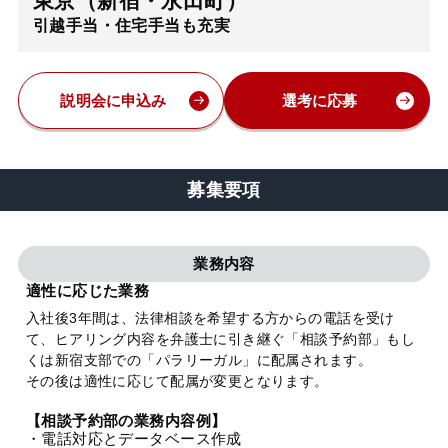
東京（新宿・永田町）
引越手当・住宅手当も充実
弁護士・税理士
費用
説明会に申込み
選考に応募
グループ案内
募集要項
求人採用
業務内容
お知らせ
適性に応じた業務
入社後3年間は、法律相談を希望する方からの電話を受け
て、ヒアリング内容を弁護士に引き継ぐ「相談予約部」もし
特設サイト
くは新宿支部での「パラリーガル」に配属されます。
その後は適性に応じて配属が変更となります。
相談先情報サイト
【相談予約部の業務内容例】
・電話対応とデータベース作成