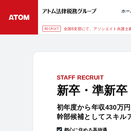
永田町
仙台
埼玉大宮
刑事事件
千葉
交通事故
市
ホー
全国6支部にて、アソシエイト弁護士募
RECRUIT
STAFF RECRUIT
新卒・準新卒
初年度から年収430万
幹部候補としてスキル
都心に住める高待遇