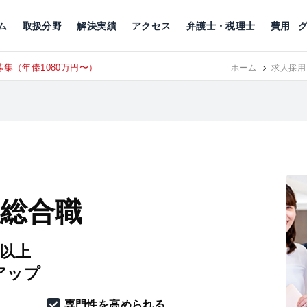
川
相続税
企業理念
丸の内
刑事事件
刑事事件
女性トラブル
代表挨拶
新宿
交通事故
交通事故
北千住
グループ概要
一般民事
相続税
相続税
横浜
出演・監修
離婚
沿革・組織
静岡
ム
取扱分野
解決実績
アクセス
弁護士・税理士
費用
集（年俸1080万円〜）
東京にて、
RECRUIT
ホーム
求人採用
 総合職
円以上
アップ
専門性を高められる