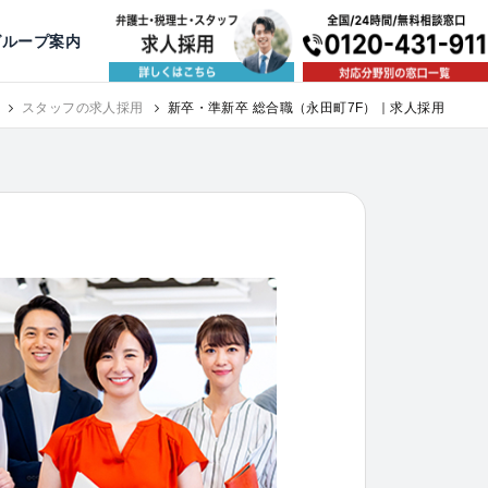
出版・寄稿
名古屋
京都
公益活動
大阪
神戸
福岡
グループ案内
相談予約スタッフ募集（月給38万以上）
スタッフの求人採用
新卒・準新卒 総合職（永田町7F）｜求人採用