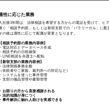
適性に応じた業務
入社後3年間は、法律相談を希望する方からの電話を受けて、ヒ
継ぐ「相談予約部」もしくは新宿支部での「パラリーガル」に配
その後は適性に応じて配属が変更となります。
【相談予約部の業務内容例】
・電話対応とデータベース作成
・相談予約の日程確保
・LINE相談を弁護士へ配転
【新宿支部の業務内容例】
・法律関係事務全般
（依頼者やご家族、裁判所への対応など）
・システムを使った事件管理
・支部の備品管理や書類管理
・お困りの方から直接感謝される
・法的知識が身につく
・事件解決に触れ人助けを実感できる