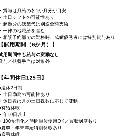
・賞与は月給の各1か月分が目安
・土日シフトの可能性あり
・超過分の残業代は別途全額支給
・一律の地域給を含む
・相談予約部での勤務時、成績優秀者には特別賞与あり
【試用期間（6か月）】
試用期間中も給与の変動なし
賞与／扶養手当は対象外
【年間休日125日】
■週休2日制
・土日勤務の可能性あり
・休日数は月の土日祝数に応じて変動
■有給休暇
・年10日以上
・100％消化／時間単位使用OK／買取制度あり
■夏季・年末年始特別休暇あり
■慶弔休暇