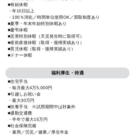
■有給休暇
・年10日以上
・100％消化／時間単位使用OK／買取制度あり
■夏季・年末年始特別休暇あり
■慶弔休暇
■災害特別休暇（天災発生時に取得可）
■産前産後休暇（取得・復帰実績あり）
■育児休暇（取得・復帰実績あり）
■ドナー休暇
福利厚生・待遇
■住宅手当
・毎月最大4万5,000円
■引越しお祝い金
・最大30万円
■扶養手当 ※試用期間中は対象外
■通勤交通費
・半年で最大15万円
■社会保険完備
・雇用／労災／健康／厚生年金