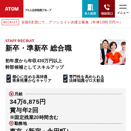
メニュー
全国6支部にて、アソシエイト弁護士募集（年俸1080万円〜）
RECRUIT
24時間365日全国対応
無料相談窓口はこちら
STAFF RECRUIT
新卒・準新卒 総合職
電話・LINE・メールで相談予約受付中
初年度から年収430万円以上
幹部候補としてスキルアップ
ホーム
都心に住める高待遇
専門性を高められる
将来性豊かなキャリア
法律知識ゼロ大歓迎
取扱分野
月給
34万6,875円
解決実績
賞与年2回
※固定残業20時間含む
勤務地
アクセス