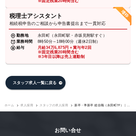
※固定残業20時間含む
税理士アシスタント
相続税申告のご相談から申告書提出まで一貫対応
勤務地
永田町（永田町駅・赤坂見附駅すぐ）
業務時間
8時50分～18時00分（週休2日制）
給与
月給34万6,875円＋賞与年2回
※固定残業20時間含む
※3年目以降は売上連動制
スタッフ求人一覧に戻る
ホーム
求人採用
スタッフの求人採用
新卒・準新卒 総合職（永田町7F）｜求
人採用
お問い合せ