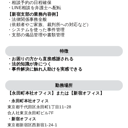
・相談予約の日程確保
法人グループ
・LINE相談を弁護士へ配転
【新宿支部の業務内容例】
・法律関係事務全般
プライバシーポリシー
利用規約
内部通報
お役立ち
（依頼者やご家族、裁判所への対応など）
・システムを使った事件管理
TikTok受賞
定義集
動画集
・支部の備品管理や書類管理
特徴
・お困りの方から直接感謝される
・法的知識が身につく
・事件解決に触れ人助けを実感できる
勤務場所
【永田町本社オフィス】または【新宿オフィス】
・永田町本社オフィス
東京都千代田区永田町1丁目11−28
合人社東京永田町ビル7F
・新宿オフィス
東京都新宿区西新宿1-24-1