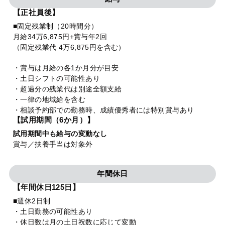
【正社員後】
■固定残業制（20時間分）
月給34万6,875円+賞与年2回
（固定残業代 4万6,875円を含む）
・賞与は月給の各1か月分が目安
・土日シフトの可能性あり
・超過分の残業代は別途全額支給
・一律の地域給を含む
・相談予約部での勤務時、成績優秀者には特別賞与あり
【試用期間（6か月）】
試用期間中も給与の変動なし
賞与／扶養手当は対象外
年間休日
【年間休日125日】
■週休2日制
・土日勤務の可能性あり
・休日数は月の土日祝数に応じて変動