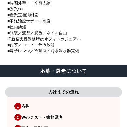
■時間外手当（全額支給）
■副業OK
■産業医相談制度
■不妊治療サポート制度
■社内禁煙
■服装／髪型／髪色／ネイル自由
※新宿支部勤務時はオフィスカジュアル
■お茶／コーヒー飲み放題
■電子レンジ／冷蔵庫／冷水温水器完備
応募・選考について
入社までの流れ
応募
1
Webテスト・書類選考
2