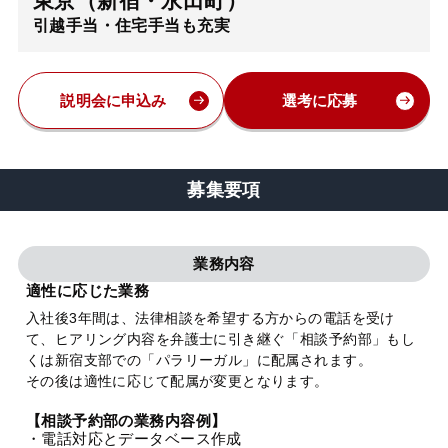
東京（新宿・永田町）
引越手当・住宅手当も充実
弁護士・税理士
費用
説明会に申込み
選考に応募
グループ案内
募集要項
求人採用
業務内容
お知らせ
適性に応じた業務
入社後3年間は、法律相談を希望する方からの電話を受け
て、ヒアリング内容を弁護士に引き継ぐ「相談予約部」もし
特設サイト
くは新宿支部での「パラリーガル」に配属されます。
その後は適性に応じて配属が変更となります。
相談先情報サイト
【相談予約部の業務内容例】
・電話対応とデータベース作成