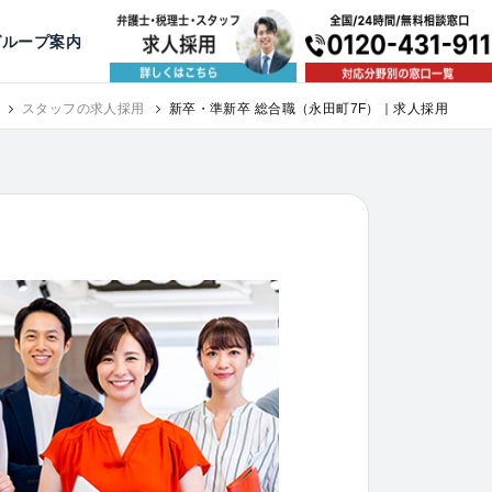
出版・寄稿
名古屋
京都
公益活動
大阪
神戸
福岡
グループ案内
スタッフの求人採用
新卒・準新卒 総合職（永田町7F）｜求人採用