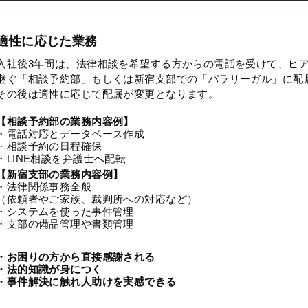
適性に応じた業務
入社後3年間は、法律相談を希望する方からの電話を受けて、ヒ
継ぐ「相談予約部」もしくは新宿支部での「パラリーガル」に配
その後は適性に応じて配属が変更となります。
【相談予約部の業務内容例】
・電話対応とデータベース作成
・相談予約の日程確保
・LINE相談を弁護士へ配転
【新宿支部の業務内容例】
・法律関係事務全般
（依頼者やご家族、裁判所への対応など）
・システムを使った事件管理
・支部の備品管理や書類管理
・お困りの方から直接感謝される
・法的知識が身につく
・事件解決に触れ人助けを実感できる