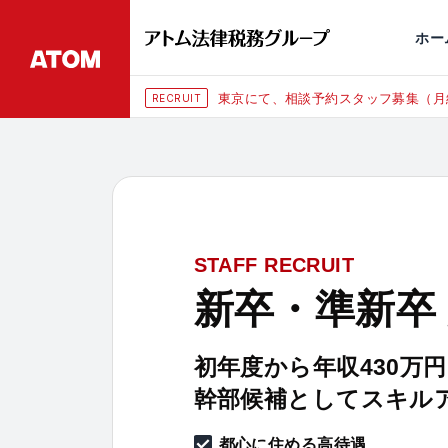
永田町
仙台
埼玉大宮
刑事事件
千葉
交通事故
市
ホー
東京にて、相談予約スタッフ募集（月
RECRUIT
STAFF RECRUIT
新卒・準新卒
初年度から年収430万
幹部候補としてスキル
都心に住める高待遇