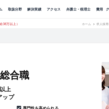
川
相続税
企業理念
丸の内
刑事事件
刑事事件
女性トラブル
代表挨拶
新宿
交通事故
交通事故
北千住
グループ概要
一般民事
相続税
相続税
横浜
出演・監修
離婚
沿革・組織
静岡
ム
取扱分野
解決実績
アクセス
弁護士・税理士
費用
給38万以上）
ホーム
求人採用
 総合職
円以上
アップ
専門性を高められる