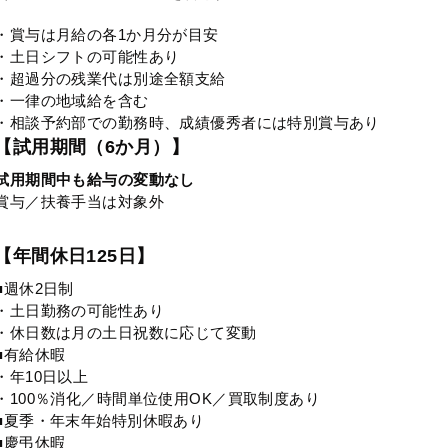
・賞与は月給の各1か月分が目安
・土日シフトの可能性あり
・超過分の残業代は別途全額支給
・一律の地域給を含む
・相談予約部での勤務時、成績優秀者には特別賞与あり
【試用期間（6か月）】
試用期間中も給与の変動なし
賞与／扶養手当は対象外
【年間休日125日】
■週休2日制
・土日勤務の可能性あり
・休日数は月の土日祝数に応じて変動
■有給休暇
・年10日以上
・100％消化／時間単位使用OK／買取制度あり
■夏季・年末年始特別休暇あり
■慶弔休暇