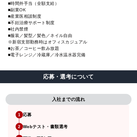
■時間外手当（全額支給）
■副業OK
■産業医相談制度
■不妊治療サポート制度
■社内禁煙
■服装／髪型／髪色／ネイル自由
※新宿支部勤務時はオフィスカジュアル
■お茶／コーヒー飲み放題
■電子レンジ／冷蔵庫／冷水温水器完備
応募・選考について
入社までの流れ
応募
1
Webテスト・書類選考
2