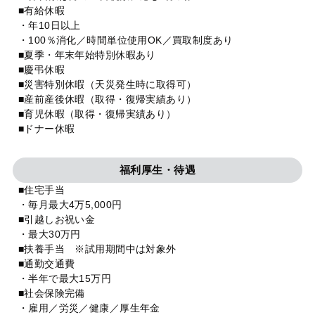
■有給休暇
・年10日以上
・100％消化／時間単位使用OK／買取制度あり
■夏季・年末年始特別休暇あり
■慶弔休暇
■災害特別休暇（天災発生時に取得可）
■産前産後休暇（取得・復帰実績あり）
■育児休暇（取得・復帰実績あり）
■ドナー休暇
福利厚生・待遇
■住宅手当
・毎月最大4万5,000円
■引越しお祝い金
・最大30万円
■扶養手当 ※試用期間中は対象外
■通勤交通費
・半年で最大15万円
■社会保険完備
・雇用／労災／健康／厚生年金