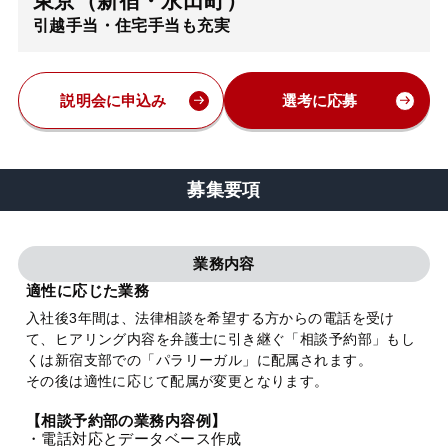
東京（新宿・永田町）
引越手当・住宅手当も充実
弁護士・税理士
費用
説明会に申込み
選考に応募
グループ案内
募集要項
求人採用
業務内容
お知らせ
適性に応じた業務
入社後3年間は、法律相談を希望する方からの電話を受け
て、ヒアリング内容を弁護士に引き継ぐ「相談予約部」もし
特設サイト
くは新宿支部での「パラリーガル」に配属されます。
その後は適性に応じて配属が変更となります。
相談先情報サイト
【相談予約部の業務内容例】
・電話対応とデータベース作成