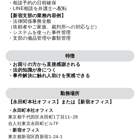
・相談予約の日程確保
法人グループ
・LINE相談を弁護士へ配転
【新宿支部の業務内容例】
・法律関係事務全般
プライバシーポリシー
利用規約
内部通報
お役立ち
（依頼者やご家族、裁判所への対応など）
・システムを使った事件管理
TikTok受賞
定義集
動画集
・支部の備品管理や書類管理
特徴
・お困りの方から直接感謝される
・法的知識が身につく
・事件解決に触れ人助けを実感できる
勤務場所
【永田町本社オフィス】または【新宿オフィス】
・永田町本社オフィス
東京都千代田区永田町1丁目11−28
合人社東京永田町ビル7F
・新宿オフィス
東京都新宿区西新宿1-24-1