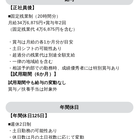
【正社員後】
■固定残業制（20時間分）
月給34万6,875円+賞与年2回
（固定残業代 4万6,875円を含む）
・賞与は月給の各1か月分が目安
・土日シフトの可能性あり
・超過分の残業代は別途全額支給
・一律の地域給を含む
・相談予約部での勤務時、成績優秀者には特別賞与あり
【試用期間（6か月）】
試用期間中も給与の変動なし
賞与／扶養手当は対象外
年間休日
【年間休日125日】
■週休2日制
・土日勤務の可能性あり
・休日数は月の土日祝数に応じて変動