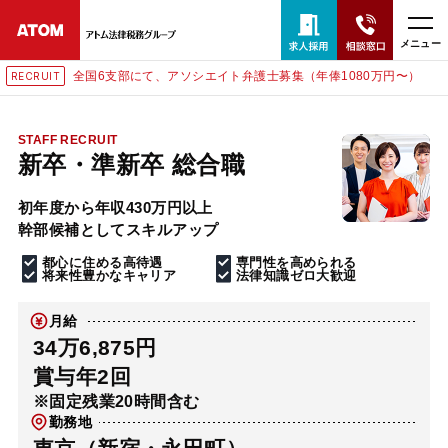
メニュー
全国6支部にて、アソシエイト弁護士募集（年俸1080万円〜）
RECRUIT
24時間365日全国対応
無料相談窓口はこちら
STAFF RECRUIT
新卒・準新卒 総合職
電話・LINE・メールで相談予約受付中
初年度から年収430万円以上
幹部候補としてスキルアップ
ホーム
都心に住める高待遇
専門性を高められる
将来性豊かなキャリア
法律知識ゼロ大歓迎
取扱分野
月給
34万6,875円
解決実績
賞与年2回
※固定残業20時間含む
勤務地
アクセス