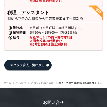
※固定残業20時間含む
税理士アシスタント
相続税申告のご相談から申告書提出まで一貫対応
勤務地
永田町（永田町駅・赤坂見附駅すぐ）
業務時間
8時50分～18時00分（週休2日制）
給与
月給34万6,875円＋賞与年2回
※固定残業20時間含む
※3年目以降は売上連動制
スタッフ求人一覧に戻る
ホーム
求人採用
スタッフの求人採用
新卒・準新卒 総合職（永田町7F）｜求
人採用
お問い合せ