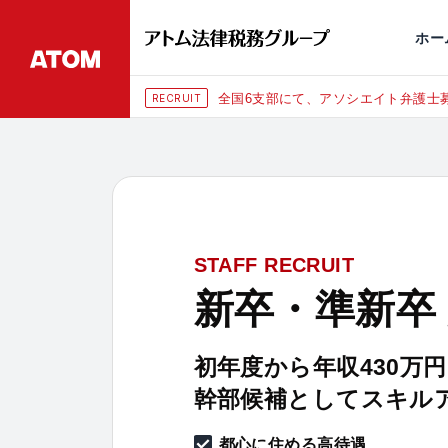
永田町
仙台
埼玉大宮
刑事事件
千葉
交通事故
市
ホー
全国6支部にて、アソシエイト弁護士募
RECRUIT
STAFF RECRUIT
新卒・準新卒
初年度から年収430万
幹部候補としてスキル
都心に住める高待遇