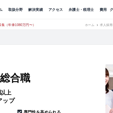
川
相続税
企業理念
丸の内
刑事事件
刑事事件
女性トラブル
代表挨拶
新宿
交通事故
交通事故
北千住
グループ概要
一般民事
相続税
相続税
横浜
出演・監修
離婚
沿革・組織
静岡
ム
取扱分野
解決実績
アクセス
弁護士・税理士
費用
集（年俸1080万円〜）
東京にて、
RECRUIT
ホーム
求人採用
 総合職
円以上
アップ
専門性を高められる