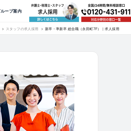
出版・寄稿
名古屋
京都
公益活動
大阪
神戸
福岡
グループ案内
相談予約スタッフ募集（月給38万以上）
スタッフの求人採用
新卒・準新卒 総合職（永田町7F）｜求人採用