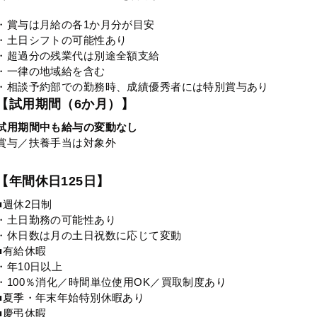
・賞与は月給の各1か月分が目安
・土日シフトの可能性あり
・超過分の残業代は別途全額支給
・一律の地域給を含む
・相談予約部での勤務時、成績優秀者には特別賞与あり
【試用期間（6か月）】
試用期間中も給与の変動なし
賞与／扶養手当は対象外
【年間休日125日】
■週休2日制
・土日勤務の可能性あり
・休日数は月の土日祝数に応じて変動
■有給休暇
・年10日以上
・100％消化／時間単位使用OK／買取制度あり
■夏季・年末年始特別休暇あり
■慶弔休暇