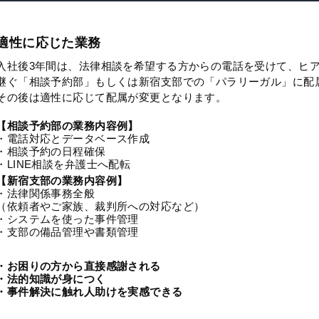
適性に応じた業務
入社後3年間は、法律相談を希望する方からの電話を受けて、ヒ
継ぐ「相談予約部」もしくは新宿支部での「パラリーガル」に配
その後は適性に応じて配属が変更となります。
【相談予約部の業務内容例】
・電話対応とデータベース作成
・相談予約の日程確保
・LINE相談を弁護士へ配転
【新宿支部の業務内容例】
・法律関係事務全般
（依頼者やご家族、裁判所への対応など）
・システムを使った事件管理
・支部の備品管理や書類管理
・お困りの方から直接感謝される
・法的知識が身につく
・事件解決に触れ人助けを実感できる