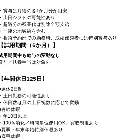
・賞与は月給の各1か月分が目安
・土日シフトの可能性あり
・超過分の残業代は別途全額支給
・一律の地域給を含む
・相談予約部での勤務時、成績優秀者には特別賞与あり
【試用期間（6か月）】
試用期間中も給与の変動なし
賞与／扶養手当は対象外
【年間休日125日】
■週休2日制
・土日勤務の可能性あり
・休日数は月の土日祝数に応じて変動
■有給休暇
・年10日以上
・100％消化／時間単位使用OK／買取制度あり
■夏季・年末年始特別休暇あり
■慶弔休暇