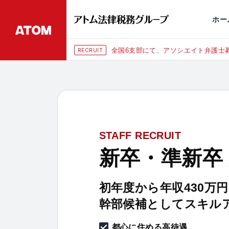
永田町
仙台
埼玉大宮
刑事事件
千葉
交通事故
市
ホー
全国6支部にて、アソシエイト弁護士募
RECRUIT
STAFF RECRUIT
新卒・準新卒
初年度から年収430万
幹部候補としてスキル
都心に住める高待遇