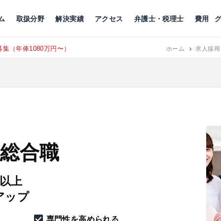
川
相続税
企業理念
丸の内
刑事事件
刑事事件
女性トラブル
代表挨拶
新宿
交通事故
交通事故
北千住
グループ概要
一般民事
相続税
相続税
横浜
出演・監修
離婚
沿革・組織
静岡
ム
取扱分野
解決実績
アクセス
弁護士・税理士
費用
集（年俸1080万円〜）
東京にて、
RECRUIT
ホーム
求人採用
 総合職
円以上
アップ
専門性を高められる