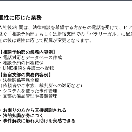
適性に応じた業務
入社後3年間は、法律相談を希望する方からの電話を受けて、ヒ
継ぐ「相談予約部」もしくは新宿支部での「パラリーガル」に配
その後は適性に応じて配属が変更となります。
【相談予約部の業務内容例】
・電話対応とデータベース作成
・相談予約の日程確保
・LINE相談を弁護士へ配転
【新宿支部の業務内容例】
・法律関係事務全般
（依頼者やご家族、裁判所への対応など）
・システムを使った事件管理
・支部の備品管理や書類管理
・お困りの方から直接感謝される
・法的知識が身につく
・事件解決に触れ人助けを実感できる