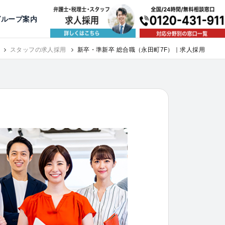
出版・寄稿
名古屋
京都
公益活動
大阪
神戸
福岡
グループ案内
相談予約スタッフ募集（月給38万以上）
スタッフの求人採用
新卒・準新卒 総合職（永田町7F）｜求人採用