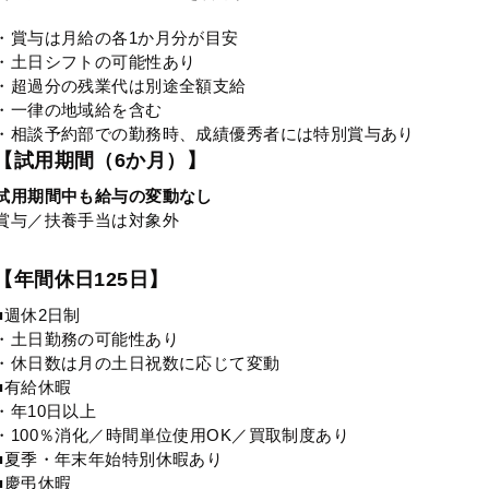
・賞与は月給の各1か月分が目安
・土日シフトの可能性あり
・超過分の残業代は別途全額支給
・一律の地域給を含む
・相談予約部での勤務時、成績優秀者には特別賞与あり
【試用期間（6か月）】
試用期間中も給与の変動なし
賞与／扶養手当は対象外
【年間休日125日】
■週休2日制
・土日勤務の可能性あり
・休日数は月の土日祝数に応じて変動
■有給休暇
・年10日以上
・100％消化／時間単位使用OK／買取制度あり
■夏季・年末年始特別休暇あり
■慶弔休暇