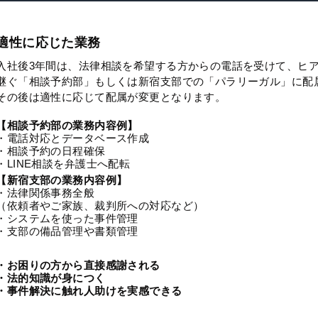
適性に応じた業務
入社後3年間は、法律相談を希望する方からの電話を受けて、ヒ
継ぐ「相談予約部」もしくは新宿支部での「パラリーガル」に配
その後は適性に応じて配属が変更となります。
【相談予約部の業務内容例】
・電話対応とデータベース作成
・相談予約の日程確保
・LINE相談を弁護士へ配転
【新宿支部の業務内容例】
・法律関係事務全般
（依頼者やご家族、裁判所への対応など）
・システムを使った事件管理
・支部の備品管理や書類管理
・お困りの方から直接感謝される
・法的知識が身につく
・事件解決に触れ人助けを実感できる