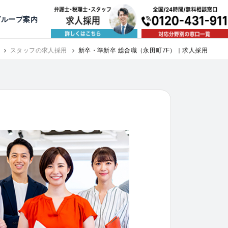
出版・寄稿
名古屋
京都
公益活動
大阪
神戸
福岡
グループ案内
相談予約スタッフ募集（月給38万以上）
スタッフの求人採用
新卒・準新卒 総合職（永田町7F）｜求人採用