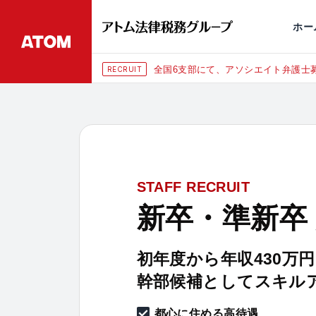
永田町
仙台
埼玉大宮
刑事事件
千葉
交通事故
市
ホー
全国6支部にて、アソシエイト弁護士募
RECRUIT
STAFF RECRUIT
新卒・準新卒
初年度から年収430万
幹部候補としてスキル
都心に住める高待遇