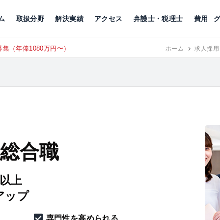
川
相続税
企業理念
丸の内
刑事事件
刑事事件
女性トラブル
代表挨拶
新宿
交通事故
交通事故
北千住
グループ概要
一般民事
相続税
相続税
横浜
出演・監修
離婚
沿革・組織
静岡
ム
取扱分野
解決実績
アクセス
弁護士・税理士
費用
集（年俸1080万円〜）
東京にて、
RECRUIT
ホーム
求人採用
 総合職
円以上
アップ
専門性を高められる