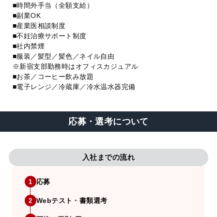
■時間外手当（全額支給）
■副業OK
■産業医相談制度
■不妊治療サポート制度
■社内禁煙
■服装／髪型／髪色／ネイル自由
※新宿支部勤務時はオフィスカジュアル
■お茶／コーヒー飲み放題
■電子レンジ／冷蔵庫／冷水温水器完備
応募・選考について
入社までの流れ
応募
1
Webテスト・書類選考
2