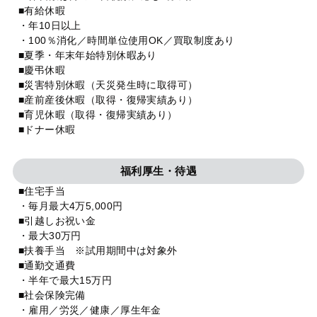
■有給休暇
・年10日以上
・100％消化／時間単位使用OK／買取制度あり
■夏季・年末年始特別休暇あり
■慶弔休暇
■災害特別休暇（天災発生時に取得可）
■産前産後休暇（取得・復帰実績あり）
■育児休暇（取得・復帰実績あり）
■ドナー休暇
福利厚生・待遇
■住宅手当
・毎月最大4万5,000円
■引越しお祝い金
・最大30万円
■扶養手当 ※試用期間中は対象外
■通勤交通費
・半年で最大15万円
■社会保険完備
・雇用／労災／健康／厚生年金