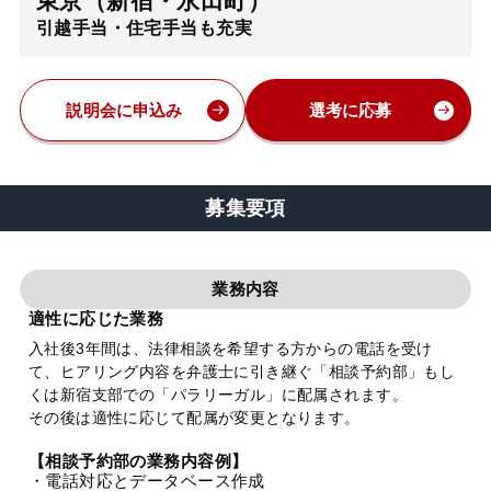
東京（新宿・永田町）
引越手当・住宅手当も充実
弁護士・税理士
費用
説明会に申込み
選考に応募
グループ案内
募集要項
求人採用
業務内容
お知らせ
適性に応じた業務
入社後3年間は、法律相談を希望する方からの電話を受け
て、ヒアリング内容を弁護士に引き継ぐ「相談予約部」もし
特設サイト
くは新宿支部での「パラリーガル」に配属されます。
その後は適性に応じて配属が変更となります。
相談先情報サイト
【相談予約部の業務内容例】
・電話対応とデータベース作成