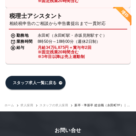
※固定残業20時間含む
税理士アシスタント
相続税申告のご相談から申告書提出まで一貫対応
勤務地
永田町（永田町駅・赤坂見附駅すぐ）
業務時間
8時50分～18時00分（週休2日制）
給与
月給34万6,875円＋賞与年2回
※固定残業20時間含む
※3年目以降は売上連動制
スタッフ求人一覧に戻る
ホーム
求人採用
スタッフの求人採用
新卒・準新卒 総合職（永田町7F）｜求
人採用
お問い合せ