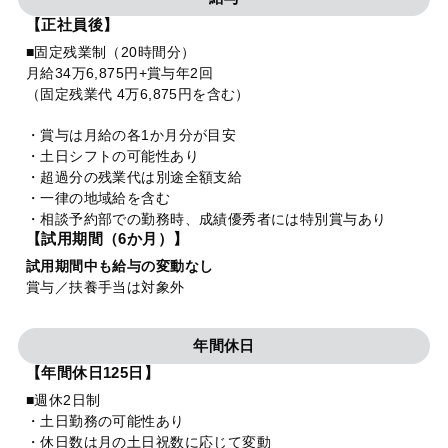
【正社員後】
■固定残業制（20時間分）
月給34万6,875円+賞与年2回
（固定残業代 4万6,875円を含む）
・賞与は月給の各1か月分が目安
・土日シフトの可能性あり
・超過分の残業代は別途全額支給
・一律の地域給を含む
・相談予約部での勤務時、成績優秀者には特別賞与あり
【試用期間（6か月）】
試用期間中も給与の変動なし
賞与／扶養手当は対象外
年間休日
【年間休日125日】
■週休2日制
・土日勤務の可能性あり
・休日数は月の土日祝数に応じて変動