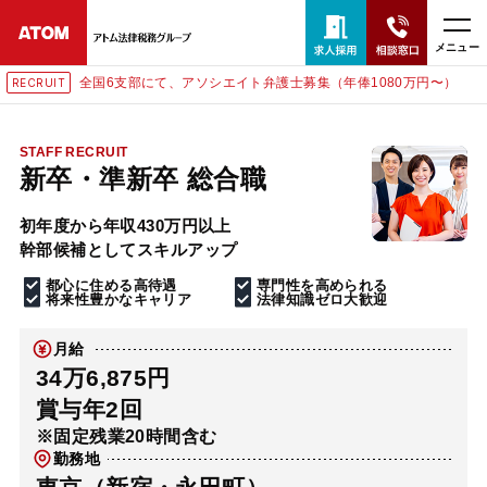
メニュー
全国6支部にて、アソシエイト弁護士募集（年俸1080万円〜）
RECRUIT
24時間365日全国対応
無料相談窓口はこちら
STAFF RECRUIT
新卒・準新卒 総合職
電話・LINE・メールで相談予約受付中
初年度から年収430万円以上
幹部候補としてスキルアップ
ホーム
都心に住める高待遇
専門性を高められる
将来性豊かなキャリア
法律知識ゼロ大歓迎
取扱分野
月給
34万6,875円
解決実績
賞与年2回
※固定残業20時間含む
勤務地
アクセス