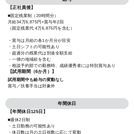
【正社員後】
■固定残業制（20時間分）
月給34万6,875円+賞与年2回
（固定残業代 4万6,875円を含む）
・賞与は月給の各1か月分が目安
・土日シフトの可能性あり
・超過分の残業代は別途全額支給
・一律の地域給を含む
・相談予約部での勤務時、成績優秀者には特別賞与あり
【試用期間（6か月）】
試用期間中も給与の変動なし
賞与／扶養手当は対象外
年間休日
【年間休日125日】
■週休2日制
・土日勤務の可能性あり
・休日数は月の土日祝数に応じて変動