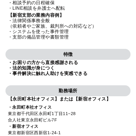
・相談予約の日程確保
法人グループ
・LINE相談を弁護士へ配転
【新宿支部の業務内容例】
・法律関係事務全般
プライバシーポリシー
利用規約
内部通報
お役立ち
（依頼者やご家族、裁判所への対応など）
・システムを使った事件管理
TikTok受賞
定義集
動画集
・支部の備品管理や書類管理
特徴
・お困りの方から直接感謝される
・法的知識が身につく
・事件解決に触れ人助けを実感できる
勤務場所
【永田町本社オフィス】または【新宿オフィス】
・永田町本社オフィス
東京都千代田区永田町1丁目11−28
合人社東京永田町ビル7F
・新宿オフィス
東京都新宿区西新宿1-24-1