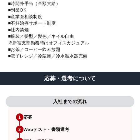
■時間外手当（全額支給）
■副業OK
■産業医相談制度
■不妊治療サポート制度
■社内禁煙
■服装／髪型／髪色／ネイル自由
※新宿支部勤務時はオフィスカジュアル
■お茶／コーヒー飲み放題
■電子レンジ／冷蔵庫／冷水温水器完備
応募・選考について
入社までの流れ
応募
1
Webテスト・書類選考
2