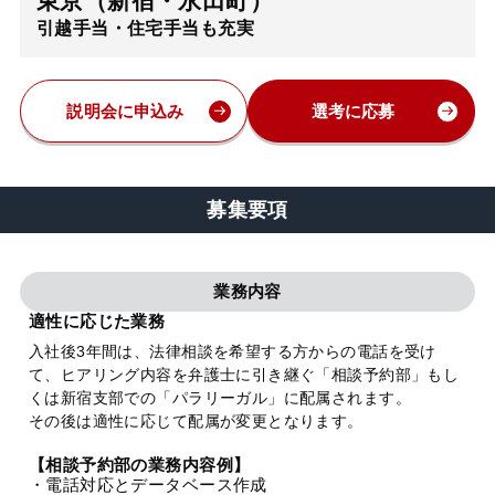
東京（新宿・永田町）
引越手当・住宅手当も充実
弁護士・税理士
費用
説明会に申込み
選考に応募
グループ案内
募集要項
求人採用
業務内容
お知らせ
適性に応じた業務
入社後3年間は、法律相談を希望する方からの電話を受け
て、ヒアリング内容を弁護士に引き継ぐ「相談予約部」もし
特設サイト
くは新宿支部での「パラリーガル」に配属されます。
その後は適性に応じて配属が変更となります。
相談先情報サイト
【相談予約部の業務内容例】
・電話対応とデータベース作成