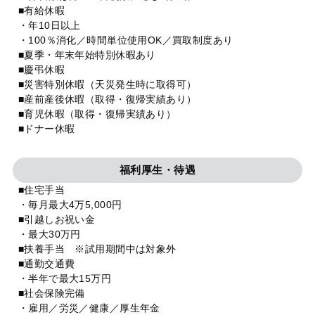
■有給休暇
・年10日以上
・100％消化／時間単位使用OK／買取制度あり
■夏季・年末年始特別休暇あり
■慶弔休暇
■災害特別休暇（天災発生時に取得可）
■産前産後休暇（取得・復帰実績あり）
■育児休暇（取得・復帰実績あり）
■ドナー休暇
福利厚生・待遇
■住宅手当
・毎月最大4万5,000円
■引越しお祝い金
・最大30万円
■扶養手当 ※試用期間中は対象外
■通勤交通費
・半年で最大15万円
■社会保険完備
・雇用／労災／健康／厚生年金