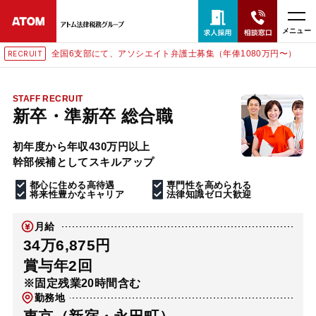
メニュー
全国6支部にて、アソシエイト弁護士募集（年俸1080万円〜）
RUIT
RECR
24時間365日全国対応
無料相談窓口はこちら
STAFF RECRUIT
新卒・準新卒 総合職
電話・LINE・メールで相談予約受付中
初年度から年収430万円以上
幹部候補としてスキルアップ
ホーム
都心に住める高待遇
専門性を高められる
将来性豊かなキャリア
法律知識ゼロ大歓迎
取扱分野
月給
34万6,875円
解決実績
賞与年2回
※固定残業20時間含む
勤務地
アクセス