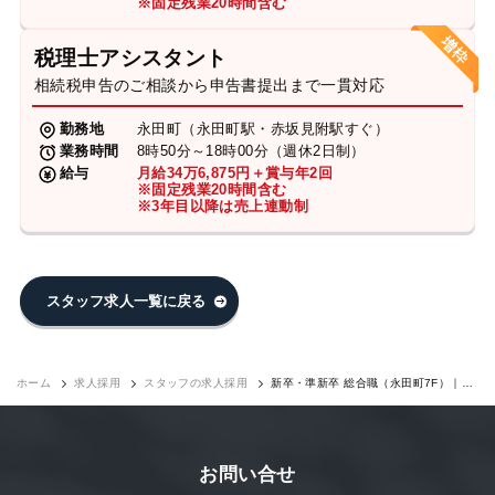
※固定残業20時間含む
税理士アシスタント
相続税申告のご相談から申告書提出まで一貫対応
勤務地
永田町（永田町駅・赤坂見附駅すぐ）
業務時間
8時50分～18時00分（週休2日制）
給与
月給34万6,875円＋賞与年2回
※固定残業20時間含む
※3年目以降は売上連動制
スタッフ求人一覧に戻る
ホーム
求人採用
スタッフの求人採用
新卒・準新卒 総合職（永田町7F）｜求
人採用
お問い合せ