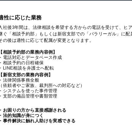
適性に応じた業務
入社後3年間は、法律相談を希望する方からの電話を受けて、ヒ
継ぐ「相談予約部」もしくは新宿支部での「パラリーガル」に配
その後は適性に応じて配属が変更となります。
【相談予約部の業務内容例】
・電話対応とデータベース作成
・相談予約の日程確保
・LINE相談を弁護士へ配転
【新宿支部の業務内容例】
・法律関係事務全般
（依頼者やご家族、裁判所への対応など）
・システムを使った事件管理
・支部の備品管理や書類管理
・お困りの方から直接感謝される
・法的知識が身につく
・事件解決に触れ人助けを実感できる