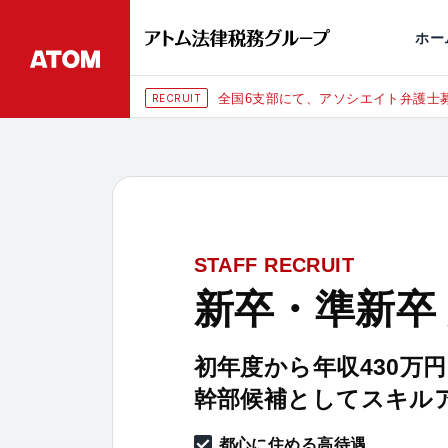
永田町
仙台
埼玉大宮
刑事事件
千葉
交通事故
市
ホー
全国6支部にて、アソシエイト弁護士募
RECRUIT
STAFF RECRUIT
新卒・準新卒
初年度から年収430万
幹部候補としてスキル
都心に住める高待遇