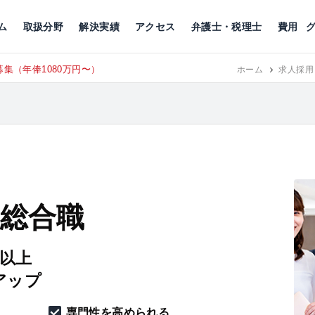
川
相続税
企業理念
丸の内
刑事事件
刑事事件
女性トラブル
代表挨拶
新宿
交通事故
交通事故
北千住
グループ概要
一般民事
相続税
相続税
横浜
出演・監修
離婚
沿革・組織
静岡
ム
取扱分野
解決実績
アクセス
弁護士・税理士
費用
集（年俸1080万円〜）
東京にて、
RECRUIT
ホーム
求人採用
 総合職
円以上
アップ
専門性を高められる