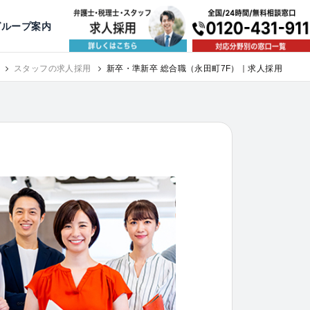
出版・寄稿
名古屋
京都
公益活動
大阪
神戸
福岡
グループ案内
相談予約スタッフ募集（月給38万以上）
スタッフの求人採用
新卒・準新卒 総合職（永田町7F）｜求人採用