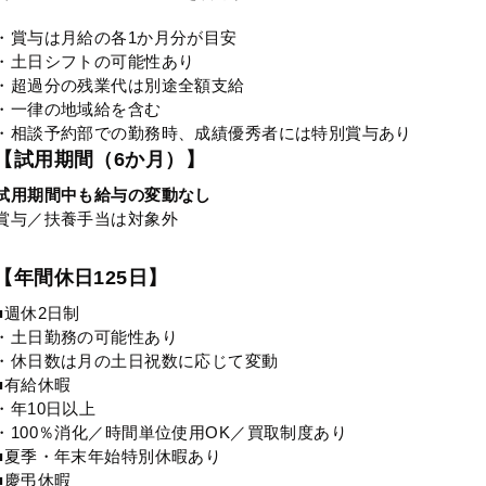
・賞与は月給の各1か月分が目安
・土日シフトの可能性あり
・超過分の残業代は別途全額支給
・一律の地域給を含む
・相談予約部での勤務時、成績優秀者には特別賞与あり
【試用期間（6か月）】
試用期間中も給与の変動なし
賞与／扶養手当は対象外
【年間休日125日】
■週休2日制
・土日勤務の可能性あり
・休日数は月の土日祝数に応じて変動
■有給休暇
・年10日以上
・100％消化／時間単位使用OK／買取制度あり
■夏季・年末年始特別休暇あり
■慶弔休暇