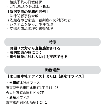
・相談予約の日程確保
法人グループ
・LINE相談を弁護士へ配転
【新宿支部の業務内容例】
・法律関係事務全般
プライバシーポリシー
利用規約
内部通報
お役立ち
（依頼者やご家族、裁判所への対応など）
・システムを使った事件管理
TikTok受賞
定義集
動画集
・支部の備品管理や書類管理
特徴
・お困りの方から直接感謝される
・法的知識が身につく
・事件解決に触れ人助けを実感できる
勤務場所
【永田町本社オフィス】または【新宿オフィス】
・永田町本社オフィス
東京都千代田区永田町1丁目11−28
合人社東京永田町ビル7F
・新宿オフィス
東京都新宿区西新宿1-24-1