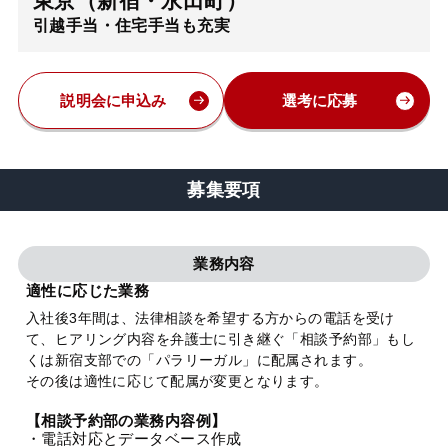
東京（新宿・永田町）
引越手当・住宅手当も充実
弁護士・税理士
費用
説明会に申込み
選考に応募
グループ案内
募集要項
求人採用
業務内容
お知らせ
適性に応じた業務
入社後3年間は、法律相談を希望する方からの電話を受け
て、ヒアリング内容を弁護士に引き継ぐ「相談予約部」もし
特設サイト
くは新宿支部での「パラリーガル」に配属されます。
その後は適性に応じて配属が変更となります。
相談先情報サイト
【相談予約部の業務内容例】
・電話対応とデータベース作成