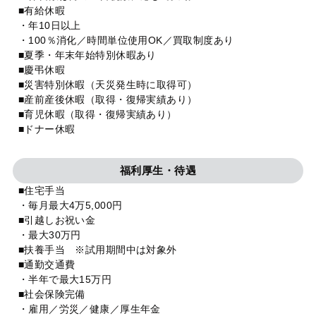
■有給休暇
・年10日以上
・100％消化／時間単位使用OK／買取制度あり
■夏季・年末年始特別休暇あり
■慶弔休暇
■災害特別休暇（天災発生時に取得可）
■産前産後休暇（取得・復帰実績あり）
■育児休暇（取得・復帰実績あり）
■ドナー休暇
福利厚生・待遇
■住宅手当
・毎月最大4万5,000円
■引越しお祝い金
・最大30万円
■扶養手当 ※試用期間中は対象外
■通勤交通費
・半年で最大15万円
■社会保険完備
・雇用／労災／健康／厚生年金