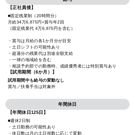
【正社員後】
■固定残業制（20時間分）
月給34万6,875円+賞与年2回
（固定残業代 4万6,875円を含む）
・賞与は月給の各1か月分が目安
・土日シフトの可能性あり
・超過分の残業代は別途全額支給
・一律の地域給を含む
・相談予約部での勤務時、成績優秀者には特別賞与あり
【試用期間（6か月）】
試用期間中も給与の変動なし
賞与／扶養手当は対象外
年間休日
【年間休日125日】
■週休2日制
・土日勤務の可能性あり
・休日数は月の土日祝数に応じて変動