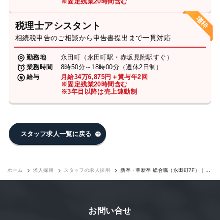
※固定残業20時間含む
税理士アシスタント
相続税申告のご相談から申告書提出まで一貫対応
勤務地
永田町（永田町駅・赤坂見附駅すぐ）
業務時間
8時50分～18時00分（週休2日制）
給与
月給34万6,875円＋賞与年2回
※固定残業20時間含む
※3年目以降は売上連動制
スタッフ求人一覧に戻る
ホーム
求人採用
スタッフの求人採用
新卒・準新卒 総合職（永田町7F）｜求
人採用
お問い合せ