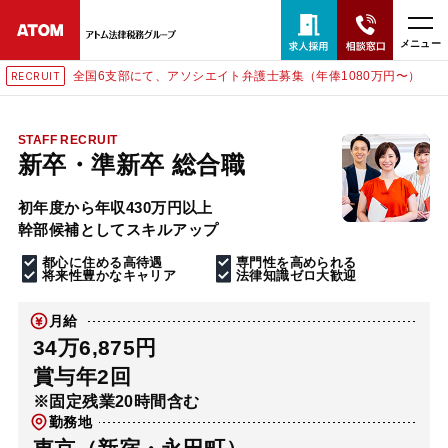
メニュー
全国6支部にて、アソシエイト弁護士募集（年俸1080万円〜）
RECRUIT
24時間365日全国対応
無料相談窓口はこちら
STAFF RECRUIT
新卒・準新卒 総合職
電話・LINE・メールで相談予約受付中
初年度から年収430万円以上
幹部候補としてスキルアップ
ホーム
都心に住める高待遇
専門性を高められる
将来性豊かなキャリア
法律知識ゼロ大歓迎
取扱分野
月給
34万6,875円
解決実績
賞与年2回
※固定残業20時間含む
勤務地
アクセス