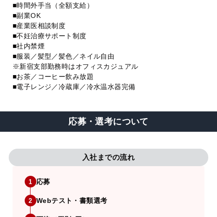
■時間外手当（全額支給）
■副業OK
■産業医相談制度
■不妊治療サポート制度
■社内禁煙
■服装／髪型／髪色／ネイル自由
※新宿支部勤務時はオフィスカジュアル
■お茶／コーヒー飲み放題
■電子レンジ／冷蔵庫／冷水温水器完備
応募・選考について
入社までの流れ
応募
1
Webテスト・書類選考
2