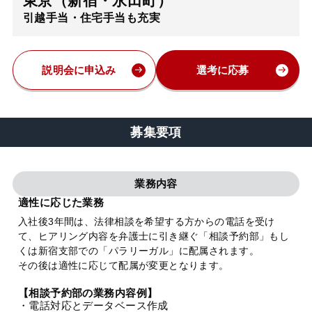
東京（新宿・永田町）
引越手当・住宅手当も充実
弁護士・税理士
費用
説明会に申込み
選考に応募
グループ案内
募集要項
求人採用
業務内容
お知らせ
適性に応じた業務
入社後3年間は、法律相談を希望する方からの電話を受け
て、ヒアリング内容を弁護士に引き継ぐ「相談予約部」もし
特設サイト
くは新宿支部での「パラリーガル」に配属されます。
その後は適性に応じて配属が変更となります。
相談先情報サイト
【相談予約部の業務内容例】
・電話対応とデータベース作成