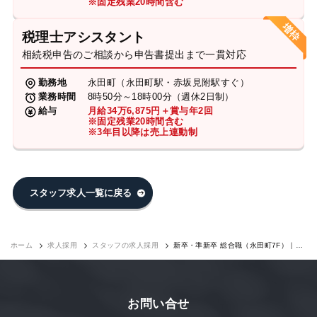
※固定残業20時間含む
税理士アシスタント
相続税申告のご相談から申告書提出まで一貫対応
勤務地
永田町（永田町駅・赤坂見附駅すぐ）
業務時間
8時50分～18時00分（週休2日制）
給与
月給34万6,875円＋賞与年2回
※固定残業20時間含む
※3年目以降は売上連動制
スタッフ求人一覧に戻る
ホーム
求人採用
スタッフの求人採用
新卒・準新卒 総合職（永田町7F）｜求
人採用
お問い合せ