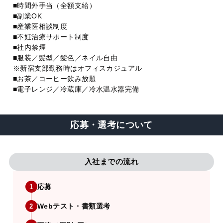
■時間外手当（全額支給）
■副業OK
■産業医相談制度
■不妊治療サポート制度
■社内禁煙
■服装／髪型／髪色／ネイル自由
※新宿支部勤務時はオフィスカジュアル
■お茶／コーヒー飲み放題
■電子レンジ／冷蔵庫／冷水温水器完備
応募・選考について
入社までの流れ
応募
1
Webテスト・書類選考
2