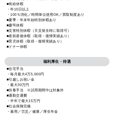
■有給休暇
・年10日以上
・100％消化／時間単位使用OK／買取制度あり
■夏季・年末年始特別休暇あり
■慶弔休暇
■災害特別休暇（天災発生時に取得可）
■産前産後休暇（取得・復帰実績あり）
■育児休暇（取得・復帰実績あり）
■ドナー休暇
福利厚生・待遇
■住宅手当
・毎月最大4万5,000円
■引越しお祝い金
・最大30万円
■扶養手当 ※試用期間中は対象外
■通勤交通費
・半年で最大15万円
■社会保険完備
・雇用／労災／健康／厚生年金