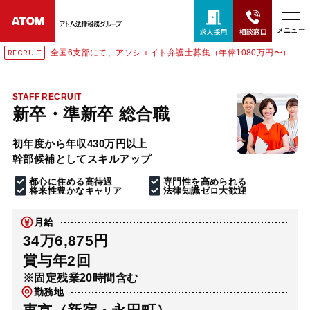
メニュー
全国6支部にて、アソシエイト弁護士募集（年俸1080万円〜）
RECRUIT
24時間365日全国対応
無料相談窓口はこちら
STAFF RECRUIT
新卒・準新卒 総合職
電話・LINE・メールで相談予約受付中
初年度から年収430万円以上
幹部候補としてスキルアップ
ホーム
都心に住める高待遇
専門性を高められる
将来性豊かなキャリア
法律知識ゼロ大歓迎
取扱分野
月給
34万6,875円
解決実績
賞与年2回
※固定残業20時間含む
勤務地
アクセス