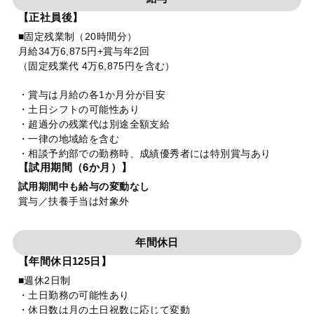
【正社員後】
■固定残業制（20時間分）
月給34万6,875円+賞与年2回
（固定残業代 4万6,875円を含む）
・賞与は月給の各1か月分が目安
・土日シフトの可能性あり
・超過分の残業代は別途全額支給
・一律の地域給を含む
・相談予約部での勤務時、成績優秀者には特別賞与あり
【試用期間（6か月）】
試用期間中も給与の変動なし
賞与／扶養手当は対象外
年間休日
【年間休日125日】
■週休2日制
・土日勤務の可能性あり
・休日数は月の土日祝数に応じて変動