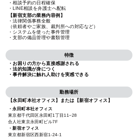
・相談予約の日程確保
法人グループ
・LINE相談を弁護士へ配転
【新宿支部の業務内容例】
・法律関係事務全般
プライバシーポリシー
利用規約
内部通報
お役立ち
（依頼者やご家族、裁判所への対応など）
・システムを使った事件管理
TikTok受賞
定義集
動画集
・支部の備品管理や書類管理
特徴
・お困りの方から直接感謝される
・法的知識が身につく
・事件解決に触れ人助けを実感できる
勤務場所
【永田町本社オフィス】または【新宿オフィス】
・永田町本社オフィス
東京都千代田区永田町1丁目11−28
合人社東京永田町ビル7F
・新宿オフィス
東京都新宿区西新宿1-24-1