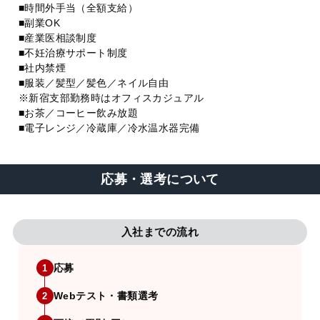
■時間外手当（全額支給）
■副業OK
■産業医相談制度
■不妊治療サポート制度
■社内禁煙
■服装／髪型／髪色／ネイル自由
※新宿支部勤務時はオフィスカジュアル
■お茶／コーヒー飲み放題
■電子レンジ／冷蔵庫／冷水温水器完備
応募・選考について
入社までの流れ
応募
1
Webテスト・書類選考
2