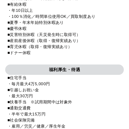
■有給休暇
・年10日以上
・100％消化／時間単位使用OK／買取制度あり
■夏季・年末年始特別休暇あり
■慶弔休暇
■災害特別休暇（天災発生時に取得可）
■産前産後休暇（取得・復帰実績あり）
■育児休暇（取得・復帰実績あり）
■ドナー休暇
福利厚生・待遇
■住宅手当
・毎月最大4万5,000円
■引越しお祝い金
・最大30万円
■扶養手当 ※試用期間中は対象外
■通勤交通費
・半年で最大15万円
■社会保険完備
・雇用／労災／健康／厚生年金