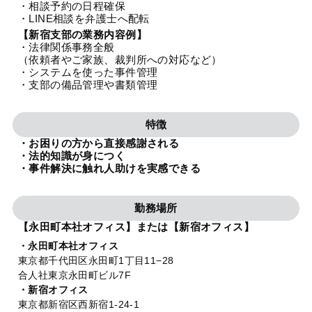
・相談予約の日程確保
法人グループ
・LINE相談を弁護士へ配転
【新宿支部の業務内容例】
・法律関係事務全般
プライバシーポリシー
利用規約
内部通報
お役立ち
（依頼者やご家族、裁判所への対応など）
・システムを使った事件管理
TikTok受賞
定義集
動画集
・支部の備品管理や書類管理
特徴
・お困りの方から直接感謝される
・法的知識が身につく
・事件解決に触れ人助けを実感できる
勤務場所
【永田町本社オフィス】または【新宿オフィス】
・永田町本社オフィス
東京都千代田区永田町1丁目11−28
合人社東京永田町ビル7F
・新宿オフィス
東京都新宿区西新宿1-24-1