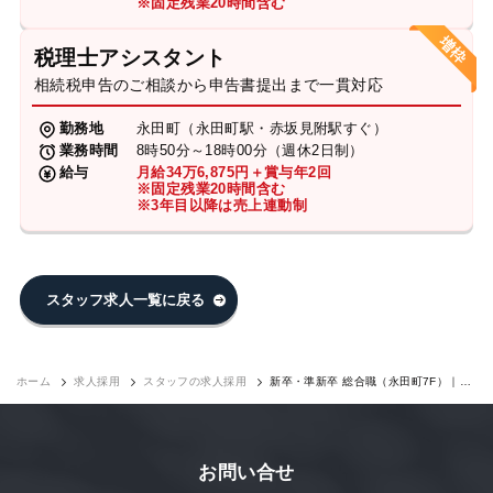
※固定残業20時間含む
税理士アシスタント
相続税申告のご相談から申告書提出まで一貫対応
勤務地
永田町（永田町駅・赤坂見附駅すぐ）
業務時間
8時50分～18時00分（週休2日制）
給与
月給34万6,875円＋賞与年2回
※固定残業20時間含む
※3年目以降は売上連動制
スタッフ求人一覧に戻る
ホーム
求人採用
スタッフの求人採用
新卒・準新卒 総合職（永田町7F）｜求
人採用
お問い合せ