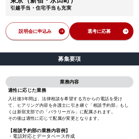
東京（新宿・永田町）
引越手当・住宅手当も充実
弁護士・税理士
費用
説明会に申込み
選考に応募
グループ案内
募集要項
求人採用
業務内容
お知らせ
適性に応じた業務
入社後3年間は、法律相談を希望する方からの電話を受け
て、ヒアリング内容を弁護士に引き継ぐ「相談予約部」もし
特設サイト
くは新宿支部での「パラリーガル」に配属されます。
その後は適性に応じて配属が変更となります。
相談先情報サイト
【相談予約部の業務内容例】
・電話対応とデータベース作成