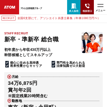
メニュー
全国6支部にて、アソシエイト弁護士募集（年俸1080万円〜）
IT
RECRU
24時間365日全国対応
無料相談窓口はこちら
STAFF RECRUIT
新卒・準新卒 総合職
電話・LINE・メールで相談予約受付中
初年度から年収430万円以上
幹部候補としてスキルアップ
ホーム
都心に住める高待遇
専門性を高められる
将来性豊かなキャリア
法律知識ゼロ大歓迎
取扱分野
月給
34万6,875円
解決実績
賞与年2回
※固定残業20時間含む
勤務地
アクセス