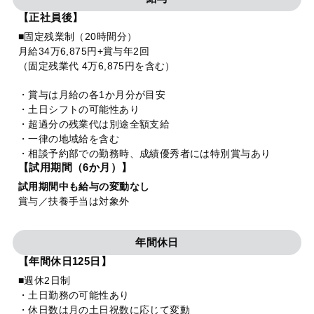
【正社員後】
■固定残業制（20時間分）
月給34万6,875円+賞与年2回
（固定残業代 4万6,875円を含む）
・賞与は月給の各1か月分が目安
・土日シフトの可能性あり
・超過分の残業代は別途全額支給
・一律の地域給を含む
・相談予約部での勤務時、成績優秀者には特別賞与あり
【試用期間（6か月）】
試用期間中も給与の変動なし
賞与／扶養手当は対象外
年間休日
【年間休日125日】
■週休2日制
・土日勤務の可能性あり
・休日数は月の土日祝数に応じて変動